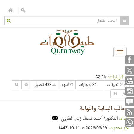
Toggle
navigation
عدد الزيارات:
62.5K
0 تعليقات
34 إعجابات
أسهم
483 تحميل
عجائب البداية والنهاية
إعداد:
الدكتور/ أحمد مُحمَّد زين المنّاوي
آخر تحديث:
29‏/03‏/2026 هـ 11-10-1447