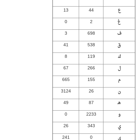
ع
44
13
غ
2
0
ف
698
3
ق
538
41
ك
119
8
ل
266
67
م
155
665
ن
26
3124
هـ
87
49
و
2233
0
ي
343
26
ى
0
241