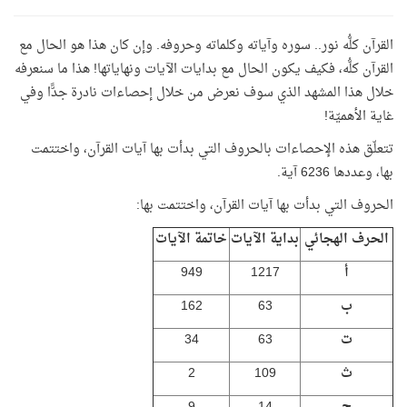
القرآن كلُّه نور.. سوره وآياته وكلماته وحروفه. وإن كان هذا هو الحال مع
القرآن كلُّه، فكيف يكون الحال مع بدايات الآيات ونهاياتها! هذا ما سنعرفه
خلال هذا المشهد الذي سوف نعرض من خلال إحصاءات نادرة جدًّا وفي
غاية الأهميّة!
تتعلّق هذه الإحصاءات بالحروف التي بدأت بها آيات القرآن، واختتمت
بها، وعددها 6236 آية.
الحروف التي بدأت بها آيات القرآن، واختتمت بها:
الحرف الهجائي
بداية الآيات
خاتمة الآيات
أ
1217
949
ب
63
162
ت
63
34
ث
109
2