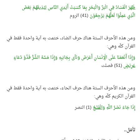
ظَهَرَ
الْفَسَادُ فِي الْبَرِّ وَالْبَحْرِ بِمَا كَسَبَتْ أَيْدِي النَّاسِ لِيُذِيقَهُمْ بَعْضَ
الَّذِي عَمِلُوْا لَعَلَّهُمْ يَرْجِعُوْنَ
(41) الروم
ومن هذه الأحرف الستة هناك حرف الضاد، ختمت به آية واحدة فقط في
القرآن كلّه وهي:
وَإِذَا أَنْعَمْنَا عَلَى الْإِنْسَانِ أَعْرَضَ وَنَأى بِجَانِبِهِ وَإِذَا مَسَّهُ الشَّرُّ فَذُوْ دُعَاءٍ
عَرِيْضٍ
(51) فصلت
ومن هذه الأحرف الستة هناك حرف الحاء، ختمت به آية واحدة فقط في
القرآن الكريم كلّه وهي:
إِذَا جَاءَ نَصْرُ اللَّهِ
وَالْفَتْحُ
(1) النصر
تأمّل..