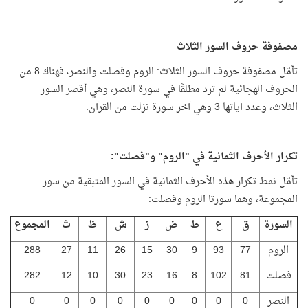
مصفوفة حروف السور الثلاث
تأمّل مصفوفة حروف السور الثلاث: الروم وفصلت والنصر، فهناك 8 من
الحروف الهجائية لم ترد مطلقًا في سورة النصر، وهي أقصر السور
الثلاث، وعدد آياتها 3 وهي آخر سورة نزلت من القرآن.
تكرار الأحرف الثمانية في "الروم" و"فصلت":
تأمّل نمط تكرار هذه الأحرف الثمانية في السور المتبقية من سور
المجموعة، وهما سورتا الروم وفصلت:
السورة
ق
ع
ط
ض
ز
ش
ظ
ث
المجموع
الروم
77
93
9
30
15
26
11
27
288
فصلت
81
102
8
16
23
30
10
12
282
النصر
0
0
0
0
0
0
0
0
0