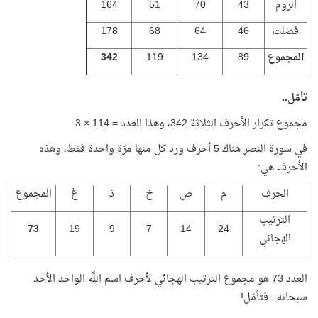
الروم
43
70
51
164
فصلت
46
64
68
178
المجموع
89
134
119
342
تأمّل..
مجموع تكرار الأحرف الثلاثة 342، وهذا العدد = 114 × 3
في سورة النصر هناك 5 أحرف ورد كل منها مرّة واحدة فقط، وهذه
الأحرف هي:
الحرف
م
ص
خ
ذ
غ
المجموع
الترتيب
73
19
9
7
14
24
الهجائي
العدد 73 هو مجموع الترتيب الهجائي لأحرف اسم اللَّه الواحد الأحد
سبحانه.. فتأمّل!