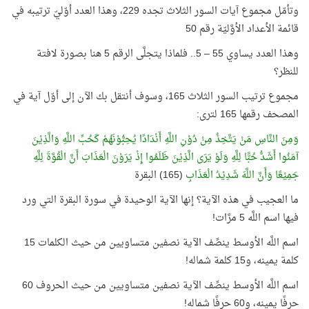
وتأمّل مجموع آيات السور الثلاث تجده 229، وهذا العدد أوّليّ ترتيبه في
قائمة الأعداد الأوَّليّة رقم 50
وهذا العدد يساوي 55 – 5.. فلماذا يتجلَّى الرقم 5 هنا بصورة لافتة
للنظر؟
مجموع ترتيب السور الثلاث 165، وسوف أنتقل بك الآن إلى أوّل آية في
المصحف رقمها 165 لترى:
وَمِنَ النَّاسِ مَنْ يَتَّخِذُ مِنْ دُوْنِ اللَّهِ أَنْدَادًا يُحِبُّوْنَهُمْ كَحُبِّ اللَّهِ وَالَّذِيْنَ
آمَنُوا أَشَدُّ حُبًّا لِلَّهِ وَلَوْ يَرَى الَّذِيْنَ ظَلَمُوا إِذْ يَرَوْنَ الْعَذَابَ أَنَّ الْقُوَّةَ لِلَّهِ
جَمِيْعًا وَأَنَّ اللَّهَ شَدِيْدُ الْعَذَابِ
(165) البقرة
ما العجيب في هذه الآية؟ إنها الآية الوحيدة في سورة البقرة التي ورد
فيها اسم اللَّه 5 مرَّات!
اسم اللَّه الأوسط ينصِّف الآية نصفين متساويين من حيث الكلمات 15
كلمة يمينه، و15 كلمة شماله!
اسم اللَّه الأوسط ينصِّف الآية نصفين متساويين من حيث الحروف 60
حرفًا يمينه، و60 حرفًا شماله!