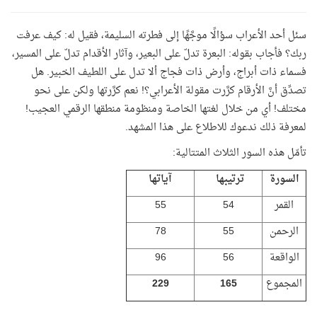
سئل أحد الأعراب سؤالًا موجَّهًا إلى فطرته السليمة، فقيل له: كيف عرفت
ربك؟ فأجاب بقوله
:
البعرة تدلّ على البعير، وآثار الأقدام تدلّ على المسير،
فسماء ذات أبراج، وأرض ذات فجاج ألا تدل على اللطيف الخبير. هل
تصدِّق أنَّ الأرقام كرَّرت مقولة الأعرابي؟! نعم كرَّرتها ولكن على نحو
مختلف! أي من خلال لغتها الخاصة ومنظومة ‏منطقها الرقمي العجيب!
لمعرفة ذلك ندعوك للاطلاع على هذا المشهد.
تأمّل هذه السور الثلاث المتتالية:
السورة
ترتيبها
آياتها
القمر
54
55
الرحمن
55
78
الواقعة
56
96
المجموع
165
229