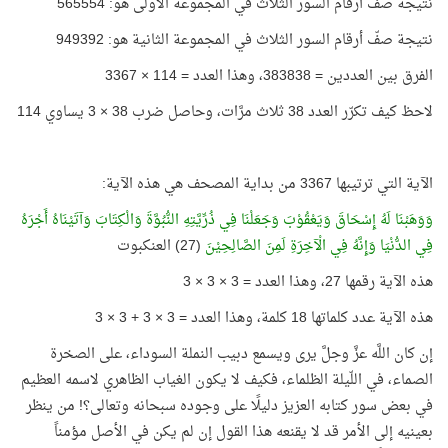
نتيجة صفّ أرقام السور الثلاث في المجموعة الأولى هو: 565554
نتيجة صفّ أرقام السور الثلاث في المجموعة الثانية هو: 949392
الفرق بين العددين = 383838، وهذا العدد = 114 × 3367
لاحظ كيف تكرّر العدد 38 ثلاث مرَّات، وحاصل ضرب 38 × 3 يساوي 114
الآية التي ترتيبها 3367 من بداية المصحف هي هذه الآية:
وَوَهَبْنَا لَهُ إِسْحَاقَ وَيَعْقُوْبَ وَجَعَلْنَا فِي ذُرِّيَّتِهِ النُّبُوَّةَ وَالْكِتَابَ وَآتَيْنَاهُ أَجْرَهُ
فِي الدُّنْيَا وَإِنَّهُ فِي الْآخِرَةِ لَمِنَ الصَّالِحِيْنَ
(27) العنكبوت
هذه الآية رقمها 27، وهذا العدد = 3 × 3 × 3
هذه الآية عدد كلماتها 18 كلمة، وهذا العدد = 3 × 3 + 3 × 3
إن كان اللَّه عزَّ وجلَّ يرى ويسمع دبيب النملة السوداء، على الصخرة
الصماء، في اللّيلة الظلماء، فكيف لا يكون الغياب الظاهري لاسمه العظيم
في بعض سور كتابه العزيز دليلًا على وجوده سبحانه وتعالى؟! من ينظر
بعينيه إلى الأمر قد لا يقنعه هذا القول إن لم يكن في الأصل مؤمناً