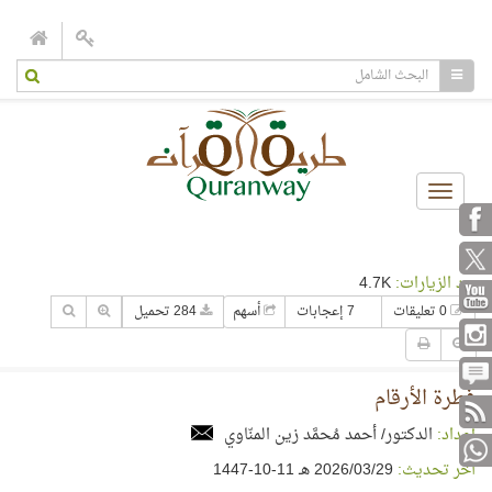
Toggle
navigation
عدد الزيارات:
4.7K
0 تعليقات
7 إعجابات
أسهم
284 تحميل
فطرة الأرقام
إعداد:
الدكتور/ أحمد مُحمَّد زين المنّاوي
آخر تحديث:
29‏/03‏/2026 هـ 11-10-1447