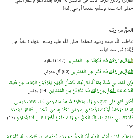
القرآن، وتكرّر حرف الألف في الآيتين 40 مرّة، بعدد أعوام عمر النبي
-صلى الله عليه وسلّم- عندما أوحي إليه!
الحقُّ من ربِّك
خاطب اللَّه عبده ونبيه مُحمَّدا -صلى الله عليه وسلّم- بقوله (الْحَقُّ مِن
رَّبِّكَ) في ست آيات:
الْ
حَقُّ مِنْ رَبِّكَ
فَلَا تَكُوْنَنَّ مِنَ الْمُمْتَرِيْنَ
(147) البقرة
الْحَقُّ مِنْ رَبِّكَ
فَلَا تَكُنْ مِنَ الْمُمْتَرِيْنَ
(60) آل عمران
فَإِنْ كُنْتَ فِي شَكٍّ مِمَّا أَنْزَلْنَا إِلَيْكَ فَاسْأَلِ الَّذِيْنَ يَقْرَؤُوْنَ الْكِتَابَ مِنْ قَبْلِكَ
لَقَدْ جَاءَكَ
الْحَقُّ مِنْ رَبِّكَ
فَلَا تَكُوْنَنَّ مِنَ الْمُمْتَرِيْنَ
(94) يونس
أَفَمَنْ كَانَ عَلَى بَيِّنَةٍ مِنْ رَبِّهِ وَيَتْلُوْهُ شَاهِدٌ مِنْهُ وَمِنْ قَبْلِهِ كِتَابُ مُوْسَى
إمَامًا وَرَحْمَةً أُوْلَئِكَ يُؤْمِنُوْنَ بِهِ وَمَنْ يَكْفُرْ بِهِ مِنَ الْأَحْزَابِ فَالنَّارُ مَوْعِدُهُ
فَلَا تَكُ فِي مِرْيَةٍ مِنْهُ إِنَّهُ
الْحَقُّ مِنْ رَبِّكَ
وَلَكِنَّ أَكْثَرَ النَّاسِ لَا يُؤْمِنُوْنَ
(17)
هود
وَلِيَعْلَمَ الَّذِيْنَ أُوْتُوا الْعِلْمَ أَنَّهُ
الْحَقُّ مِنْ رَبِّكَ
فَيُؤْمِنُوا بِهِ فَتُخْبِتَ لَهُ قُلُوْبُهُمْ