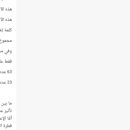
هذه الآية رقمها 22
هذه الآية عدد حر
كلمة (مَاء) في ه
مجموع أرقام 
وفي مشهد
فقط عليك أن تتذك
63 عدد مماثل لأعوام عمر النبيّ -صلى الله عليه وسلّم-!
23 عدد مماثل لأعوام نزول القرآن الكريم!
ما بين 
تأثير ع
أمَّا ال
قطرة ال