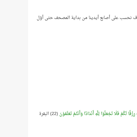
سوف نحسب على أصابع أيدينا من بداية المصحف حتى أوّل
زْقًا لَكُمْ فَلَا تَجْعَلُوْا لِلَّهِ أَنْدَادًا وَأَنْتُمْ تَعْلَمُوْنَ
(22) البقرة