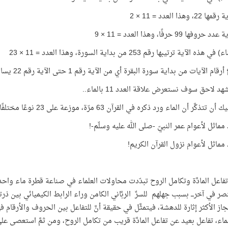
، وهذا العدد = 11 × 2
وفها 99 حرفًا، وهذا العدد = 11 × 9
ذه الآية ترتيبها رقم 253 من بداية السورة، وهذا العدد = 11 × 23
الآيات من بداية سورة البقرة أي من الآية رقم 1 حتى الآية رقم 22 يساوي 253، أي 11 × 23
 لاحق سوف نستعرض علاقة العدد 11 بالماء..
َّر أن الماء ورد ذكره في القرآن 63 مرّة، موزعة على 23 نوعًا مختلفًا وردت جميعها في القرآن!
تفاعل المادَّة وتكامل الروح تبدّدت محاولات العلماء في صناعة قطرة ماء واحدة- 
نصر في آخرـــ بسبب جهلهم للسرِّ الربَّاني الكامن وراء الرابط الكيميائي بي
إعجاز الأكثر إثارة للدهشة، فيتمثَّل في حقيقة أنَّ للتفاعل بين الحروف والأرقام في ا
ماء، تفاعل بعيد عن تفاعل المادَّة قريب من تكامل الروح، ومن ثمَّ استعصى عل