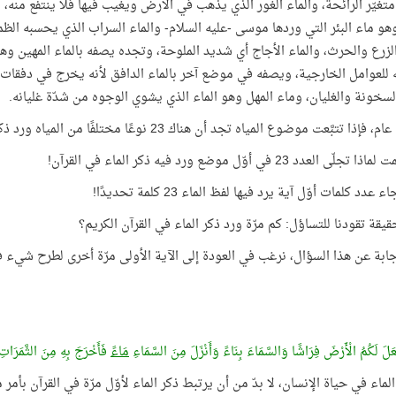
متغيّر الرائحة، والماء الغور الذي يذهب في الأرض ويغيب فيها فلا ينتفع منه
هو ماء البئر التي وردها موسى -عليه السلام- والماء السراب الذي يحسبه الظمآن
لزرع والحرث، والماء الأجاج أي شديد الملوحة، وتجده يصفه بالماء المهين و
ه للعوامل الخارجية، ويصفه في موضع آخر بالماء الدافق لأنه يخرج في دفقات
سخونة والغليان، وماء المهل وهو الماء الذي يشوي الوجوه من شدّة غليانه.
ذا تتبَّعت موضوع المياه تجد أن هناك 23 نوعًا مختلفًا من المياه ورد ذكرها في القرآن!
ّى العدد 23 في أوّل موضع ورد فيه ذكر الماء في القرآن!
 عدد كلمات أوّل آية يرد فيها لفظ الماء 23 كلمة تحديدًا!
قيقة تقودنا للتساؤل: كم مرّة ورد ذكر الماء في القرآن الكريم؟
جابة عن هذا السؤال، نرغب في العودة إلى الآية الأولى مرّة أخرى لطرح شيء في
َلَ لَكُمُ الْأَرْضَ فِرَاشًا وَالسَّمَاءَ بِنَاءً وَأَنْزَلَ مِنَ السَّمَاءِ
مَاءً
فَأَخْرَجَ بِهِ مِنَ الثَّمَرَاتِ رِ
لماء في حياة الإنسان، لا بدّ من أن يرتبط ذكر الماء لأوّل مرّة في القرآن بأمر 