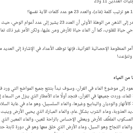
ّيات العددين 11 و23
قد يتبادر إلى الذهن من الوهلة الأولى أن العدد 23 يش
ر المنظومة الإحصائية القرآنية، فإنها توظف الأعداد في الإشارة إلى العديد
وتنوّعت!
د إلى موضوع الماء في القرآن، وسوف نبدأ بتتبّع جميع المواضع التي ورد فيه
للماء، وردت جميعها في القرآن، فتجد أولًا ماء الأمطار الذي ينزل من السماء
كالأنهار والوديان والينابيع وغيرها، والماء السلسبيل، وهو ماء في غاية الس
يد العذوبة، وماء الشرب بشكل عام، والماء المبـارك الذي يحيي الأرض وينبت ا
المسكوب الملطِّف للأرض ويعطي الإحساس بالراحة للعين، والماء المعين الذي 
 والماء الثجاج وهو السيل، وماء الأرض الذي خلق معها وهو في دورة ثابتة ح