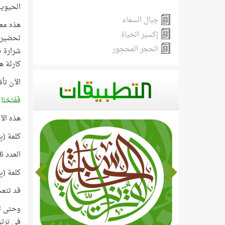
الحيوية
جبال السماء
هذه معل
إكسير الحياة
تحضير ا
الحجر المحجور
شرارة ص
كارثة هيندينبيرغ (rg
الآن تأ
فَفَتَحْنَا
هذه الآية رقمها 11، وتأتي ب
كلمة (بِمَ
العدد 6236 هو مجموع آيات القرآن، والعدد 11 هو رقم الآية!
كلمة (بِمَاء
قد تتعج