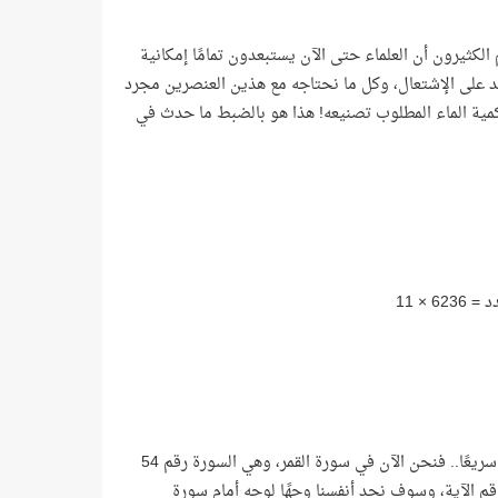
لكثيرون أن العلماء حتى الآن يستبعدون تمامًا إمكانية
د على الإشتعال، وكل ما نحتاجه مع هذين العنصرين مجرد
كمية الماء المطلوب تصنيعه! هذا هو بالضبط ما حدث في
وحتى تزداد تعجّبًا من وجود هذا العدد سوف انتقل بك إلى محطة خارجية وأعود بك سريعًا.. فنحن الآن في سورة القمر، وهي السورة رقم 54
العدد جيّدًا فهو رقم الآية، وسوف نجد أنفسنا وجهًا لوجه أمام سورة