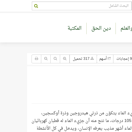
العلم
دين الحق
المكتبة
9 إعجابات
أسهم
317 تحميل
زيء الماء يتكوّن من ذرتي هيدروجين وذرة أوكسجين،
وترتبط هذه الذرات الثلاث بعضها مع بعض برابطتين تشكلان فيما بينهما زاوية قدرها 105 درجات، ما نتج منه أن جزيء الماء له قطبان كهربائيان
لماء أشهر مذيب يعرفه الإنسان، ويدخل في كل الأنشطة