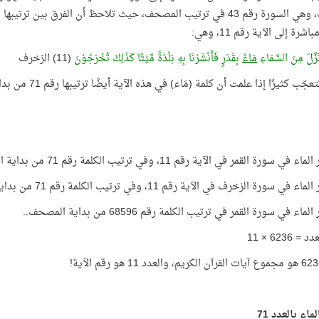
شرة إلى الآية رقم 11، وهي:
َزَّلَ مِنَ السَّمَاءِ
مَاءً
بِقَدَرٍ فَأَنْشَرْنَا بِهِ بَلْدَةً مَّيْتًا كَذَلِكَ تُخْرَجُوْنَ
(11) الزخرف
ب كثيرًا إذا علمت أن كلمة (مَاء) في هذه الآية أيضًا ترتيبها رقم 71 من بداية السورة!
في سورة القمر في الآية رقم 11، وفي ترتيب الكلمة رقم 71 من بداية السورة!
في سورة الزخرف في الآية رقم 11، وفي ترتيب الكلمة رقم 71 من بداية السورة!
ماء في سورة القمر في ترتيب الكلمة رقم 68596 من بداية المصحف..
 6236 × 11
ماء بالعدد 71