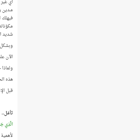
أي غير 
مـدين و
فيهلك ا
مكوّنات
شديد ال
وبشكل عام، فإ
الآن علمت لماذا تجل
ولماذا جاء
هذه الح
قبل الإ
تأمّل..
الَّذِي جَع
لأهمية ا