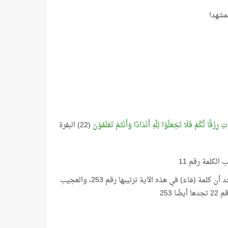
مشهد!
 رِزْقًا لَّكُمْ فَلَا تَجْعَلُوْا لِلَّهِ أَنْدَادًا وَأَنْتُمْ تَعْلَمُوْنَ
(22) البقرة
ولكن الأعجب من ذلك أنك إذا قمت بإحصاء كلمات سورة البقرة من بدايتها فسوف تجد أن كلمة (مَاء) في هذه الآية ترتيبها رقم 253، والعجيب