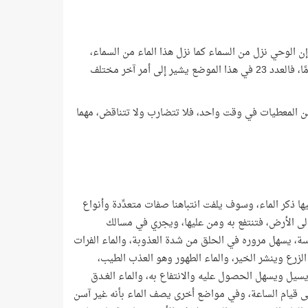
ير إلى عدد أعوام الوحي، حيث إن الوحي نزل من السماء كما نزل هذا الماء من السماء،
وأن الوحي حياة للقلوب، كما أن الماء حياة للأرض ومن عليها، ولكن الأمر غير ذلك تمامًا، فالعدد 23 في هذا الموضع يشير إلى أمر آخر مختلف
 من المعطيات في وقت واحد، فلا تتضارب ولا تتناقض، مهما
ا ذكر الماء، وسوف يلفت انتباهنا صفات متعدِّدة وأنواع
 إلى الأرض، فتنتفع به ومن عليها، ويجري في مسالك
لاسة، يسهل مروره في الحلق من شدة العذوبة، والماء الفرات
لزرع وينشر الخير، والماء الطهور وهو العذب الطيب،
يسيل ويسهل الحصول عليه والانتفاع به، والماء الغـدق
تى قيام الساعة، وفي مواضع أخرى يصف الماء بأنه غير آسن