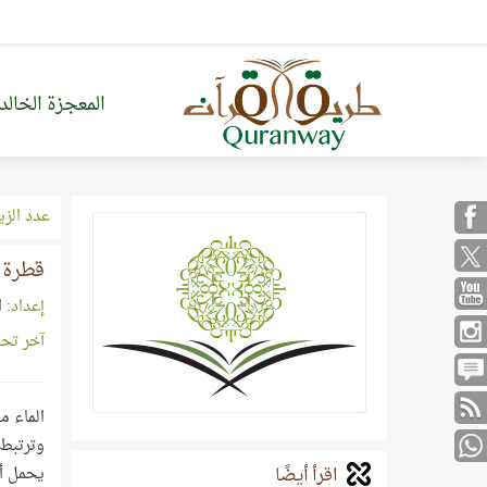
المعجزة الخالد
عدد الزي
قطرة م
إعداد:
ا
آخر تح
الماء م
اقرأ أيضًا
يحمل أح