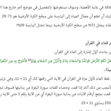
لاقة في غاية الأهميّة، وسوف نستعرضها بالتفصيل في موضع آخر خارج هذا ال
ك أن تعلم أن معدَّل المياه إلى اليابسة على سطح الكرة الأرضية هو 71: 29
ح الكرة الأرضية بينما تحتل اليابسة 29%!
ر للماء في القرآن
ين جاءت أوّل إشارة إلى الماء في القرآن..
11
َلَ لَكُمُ الأَرْضَ فِرَاشًا وَالسَّمَاءَ بِنَاءً وَأَنْزَلَ مِنَ السَّمَاءِ
مَاءً
فَأَخْرَجَ بِهِ مِنَ الثَّمَرَاتِ
دًا..
الماء لأوّل مرّة في القرآن في الآية التي رقمها 22، أي 11 + 11، وفي ترتيب الكلمة رقم 11
 بجمع أرقام الآيات من بداية سورة البقرة أي من الآية رقم 1 حتى الآية رقم 22 تجدها أيضًا 253