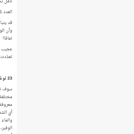
تأمّل تجل
العدد 11 هو ترتيب كلمة (مَاء)، والعدد 23 هو عدد كلمات الآية نفسها!
تمامًا!
عجيب أم
تعدّدت 
23 نوعًا من المياه
سوف نعو
مختلفة 
معروفة 
أي الشد
والماء 
الوفير،