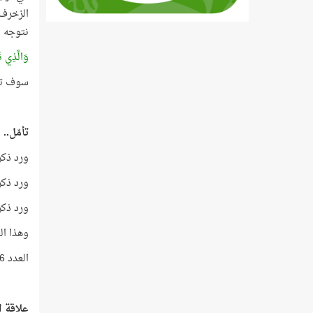
نتوجه مبا
وَالَّذِي ن
سوف تتعجّ
تأمّل..
ورد ذكر الماء 
ورد ذكر الماء 
ورد ذكر ال
وهذا العدد =
العدد 6236 هو مجموع آيات القرآن الكريم، والعدد 11 هو رقم الآية!
علاقة ال