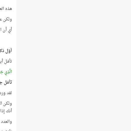
هذه الع
ولكن علي
أي أن الماء يحتل 71% من سط
أوّل ذك
تأمّل أ
الَّذِي جَع
تأمّل جي
لقد ورد لفظ 
أنك إذا قمت
والعدد 253 يساوي 11 × 23