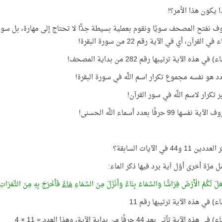
ا يكون هذا الأمر؟!
ف نفتح المصحف سويًا ونقوم بعملية بسيطة جدًّا لا تحتاج إلى مهارة، بل 
ي القرآن، أي في الآية رقم 22 من سورة البقرة!
في هذه الآية ترتيبها رقم 282 من بداية المصحف!
دد هو نفسه مجموع تكرار اسم اللَّه في سورة البقرة!
 تكرار لاسم اللَّه في سور القرآن!
سها 99 حرفًا بعدد أسماء اللَّه الحسنى!
1 و44 في الآيات السابقة؟
ّل مرّة أخرى أوّل آية يرد فيها ذكر الماء:
َلَ لَكُمُ الْأَرْضَ فِرَاشًا وَالسَّمَاءَ بِنَاءً وَأَنْزَلَ مِنَ السَّمَاءِ
مَاءً
فَأَخْرَجَ بِهِ مِنَ الثَّمَرَاتِ رِ
اء) في هذه الآية ترتيبها رقم 11
ه الآية تأتي بعد 44 حرفًا من بداية الآية، وهذا العدد = 11 × 4