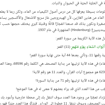
 في الخليّة الحيّة في الحيوان والنبات.
ومات بسيطة يعرفها كل من درس أصول الكيمياء عن الماء، ولكن ربما لا يعلم ا
لماء من هذين الغازين، لأن الهيدروجين غاز سريع الاشتعال والأكسجين يساع
غيرة ونكون بذلك قد صنعنا انفجارًا قاتلًا وقنبلة كبرى يختلف حجمها حسب 
Hindenbu) المشهورة في عام 1937.
مّل هذه الآية الكريمة من سورة القمر:
 أَبْوَابَ السَّمَاءِ
بِمَاءٍ
مُنْهَمِرٍ
(11) القمر
عدها 44 آية حتى نهاية سورة القمر!
اء) في هذه الآية ترتيبها من بداية المصحف هي الكلمة رقم 68596، وهذا العدد = 6236 × 11
) في هذه الآية ترتيبها رقم 71 من بداية السورة!
ّب من هذا العدد الذي قد يراه بعضهم لا معنى له في هذا الموضع!
في ترتيب المصحف، وسوف ننتقل 11 خطوة إلى الوراء.. فتذكّر هذا 