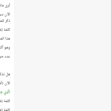
تُرى ماذ
الآن سو
ذكر للماء ف
كلمة (مَاء) 
هذا الع
وهو أكبر
عدد حروف الآية نف
هل تذكر العددين 1
الآن تأم
الَّذِي جَع
كلمة (مَ
كلمة (مَاء) في هذ