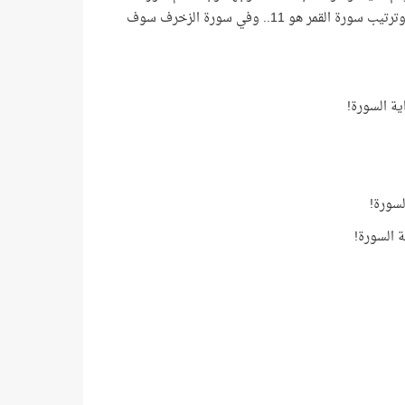
الزخرف، وهي السورة رقم 43 في ترتيب المصحف، حيث تلاحظ أن الفرق بين ترتيبها وترتيب سورة القمر هو 11.. وفي سورة الزخرف سوف