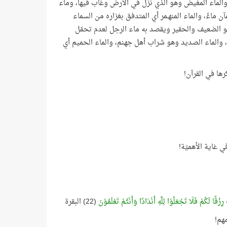
، والماء المغيض وهو الذي نزل في الأرض وغاب فيها، وماء
 ماءً، والماء المنهـمر أي المتدفق بغزاره من السماء
هو الضعيف والحقير ويقصد به ماء الرجل لعدم تحمّل
، والماء الصديد وهو شراب أهل جهنم، والماء الحميم أي
 غاية الأهميّة!
زْقًا لَكُمْ فَلَا تَجْعَلُوْا لِلَّهِ أَنْدَادًا وَأَنْتُمْ تَعْلَمُوْنَ
(22) البقرة
مهم!