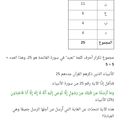
ن
11
ع
6
ب
4
د
4
المجموع
25
مجموع تكرار أحرف كلمة "نعبد" في سورة الفاتحة هو 25، وهذا العدد =
5
×
5
الأنبياء الذين ذكرهم القرآن عددهم 25
فتأمّل إذًا الآية رقم 25 من سورة الأنبياء:
وَمَا أَرْسَلْنَا مِنْ قَبْلِكَ مِنْ رَسُولٍ إِلَّا نُوحِي إِلَيْهِ أَنَّهُ لَا إِلَهَ إِلَّا أَنَا فَاعْبُدُونِ
(25) الأنبياء
هذه الآية تتحدّث عن الغاية التي أُرسل من أجلها الرسل جميعًا وهي
العبادة!!