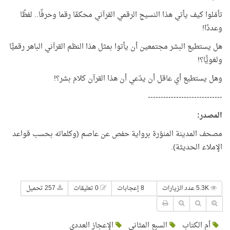
تأمّلوا كيف يأتي هذا النسيج الرقمي القرآني محكمًا رقما وحرفًا.. لفظًا
وعددًا!
هل يستطيع البشر مجتمعين أن يأتوا بمثل هذا النظم القرآني الباهر رقميًّا
ولغويًّا؟!
وهل يستطيع أي عاقل أن يدّعي أن هذا القرآن كلام بشر؟!
-----------------------------
المصدر:
مصحف المدينة المنوّرة برواية حفص عن عاصم (وكلماته بحسب قواعد
الإملاء الحديثة).
5.3K عدد الزيارات
8 إعجابات
0 تعليقات
257 تحميل
أم الكتاب
السبع المثاني
الإعجاز العددي