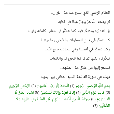
النظام الرقمي الذي نسج منه هذا القرآن..
لم يضعه اللَّه عزّ وجلّ عبثًا في كتابه..
بل لنتدبَّره ونتفكَّر فيه، كما نتفكَّر في معاني كلماته وآياته..
كما نتفكَّر في خلق السماوات والأرض وما بينهما..
وكما نتفكَّر في أنفسنا وفي عجائب صنع الله..
فللأرقام لغتها تمامًا كما للحروف والكلمات..
نستمع إليها من خلال هذا المشهد..
فهذه هي سورة الفاتحة السبع المثاني بين يديك:
بِسْمِ اللَّهِ الرَّحْمَنِ الرَّحِيْمِ
(1)
الْحَمْدُ لِلَّهِ رَبِّ الْعَالَمِيْنَ
(2)
الرَّحْمَنِ الرَّحِيْمِ
(3)
مَالِكِ يَوْمِ الدِّيْنِ
(4)
إِيَّاكَ نَعْبُدُ وَإِيَّاكَ نَسْتَعِيْنُ
(5)
اِهْدِنَا الصِّرَاطَ
الْمُسْتَقِيْمَ
(6)
صِرَاطَ الَّذِيْنَ أَنْعَمْتَ عَلَيْهِمْ غَيْرِ الْمَغْضُوْبِ عَلَيْهِمْ وَلَا
الضَّالِّيْنَ
(7)