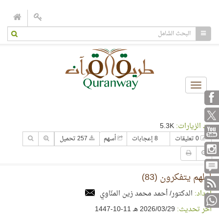
Toggle
navigation
عدد الزيارات:
5.3K
0 تعليقات
8 إعجابات
أسهم
257 تحميل
لعلهم يتفكرون (83)
إعداد:
الدكتور/ أحمد محمد زين المنّاوي
آخر تحديث:
29‏/03‏/2026 هـ 11-10-1447