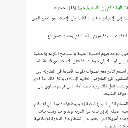
َ اللَّهِ أَتْقَاكُمْ إِنَّ اللَّهَ عَلِيمٌ خَبِيرٌ
(13) الحجرات
إلى الإنجليزية فازداد قناعة بأن الإسلام هو الدين الحق
 العذراء السيدة مريم، الأمر الذي وجده يتسق مع
ين، فوجد فيهم العشرة الطيبة والتسامح الكريم والمحبة
ر إلى لونه لا إلى جوهره.. فاعتنق الإسلام عن قناعة تامة.
استمر الأمر معه لسنوات طويلة قضاها في المقارنة بين
لمين غير الملتزمين تعاليم الإسلام، ولكل ذلك بدأ كلاي
.. وعندما فعل ذلك وجد نفسه أمام دين قويم يساوي بين
ديانة التثليث.
لمسلم الذي لا يدع فرصة إلا ويوظفها للدعوة إلى الإسلام،
مية أصيلة، إذ إن لديه من الذرية ولد واحد وست بنات
وبلده أمريكا التي يعتبر من أنشط رجال الدعوة الإسلامية
رحلات الدعوية.