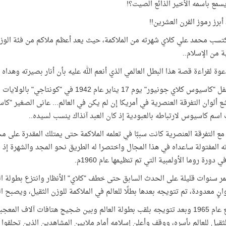
سمع باسمه الأخير الذائع الصيت؟!
أبرز رموز القرن العشرين!!
كتسب محمد علي كلاي شهرته من الملاكمة، حيث يعد أعظم ملاكم من فئة الوزن
ة من الإسلام..
وة لقراءة قصة هذا البطل العالمي الذي أنعم الله عليه بأن أنار بصيرته وهداه إ
ولد الطفل "كاسيوس كلاي جونيور" يوم 17 ين
ع ألوان التفرقة العنصرية في أمريكا إن لم يكن في العالم... عانى الصغير "ك
اسم كاسيوس لارتباطه بالعبودية إذ كان العبد آنذاك ينسب لسيده..
 مع التفرقة العنصرية كانت سببًا في تعلمه الملاكمة حتى يمتلك المقدرة على 
 المفتولة ساعداه في هذا المجال واختصرا له الطريق نحو المجد والشهرة إذ
ي دورة روما الأولمبية التي تم تنظيمها عام 1960م.
مر سنوات قليلة على الحدث السابق حتى خطف "كلاي" الأنظار وانتزع بطولة ا
ٍ معدودة، تم تتويجه بعدها بطلًا للعالم في الملاكمة للوزن الثقيل، ويصبح الملاكم
في ربيع عام 1965 وبعد تتويجه بلقب بطولة العالم وبين ضجيج هتافات آلاف 
الثقيل للعالم بأسره، ووقف وأعلن إسلامه أمام ملايين المشاهدين الذين تحلقوا 