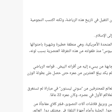
 الثقيل في تاريخ هذه الرياضة، ولكنه اكتسب النجومية
لى الإسلام..
اير عام 1942 في "كونتاجي" بالولايات المتحدة الأمريكية، وهي منطقة خطيرة وشهيرة باحتوائها
اسيوس" منذ طفولته من هذه التفرقة العنصرية بسبب لونه،
مجابهة من يسيء إليه من أقرانه البيض.. قوامه الرياضي
 لم يكد يبلغ العشرين من عمره حتى حصل على بطولة الوزن
لعالم للمحترفين من "سوني ليستون" في مباراة لم تستغرق
 الأول في عصره، وكان عمره 22 عامًا.
المعجبين وبريق فلاشات آلات التصوير، فجّر كلاي مفاجأة من
حول الحلبة وأمام أجهزة التلفاز في مختلف دول العالم،