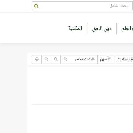
العلم
دين الحق
المكتبة
4 إعجابات
أسهم
212 تحميل