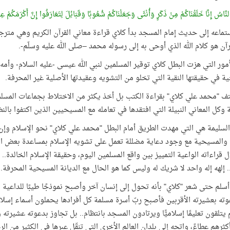
 النَّاسُ إِنَّا خَلَقْنَاكُمْ مِنْ ذَكَرٍ وَأُنْثَى وَجَعَلْنَاكُمْ شُعُوبًا وَقَبَائِلَ لِتَعَارَفُوا إِنَّ أَكْرَمَكُمْ عِنْد
ماعه إلى حديث إمام المسجد بدأ كلاي قراءة معاني القرآن الكريم وهي مترجمة 
رآن هو كلام الله الذي أوحى به إلى رسوله محمد –صلى الله عليه وسلّم-.
مور التي هزت البطل كلاي توقير المسلمين لنبي الله عيسى -عليه السلام- وأمه
ة في حقيقتها النقية التي تخلو من التشويه وعقيدتها الأصلية غير المحرفة.
ف "محمد علي كلاي" بقراءة الكتب بل أخذ يكثر من الاختلاط بجماعات المسلم
 وكل المعاني النبيلة التي افتقدها في تعامله مع المسيحيين الذين اكتفوا بالنظ
السليمة هي التي مهدت الطريق أمام البطل "محمد علي كلاي" نحو الإسلام وإن 
 والمسيحية مع وجود دعاية مضللة تعمل على تشويه الإسلام بمساعدة بعض المس
 قراءاته الواعية التمييز بين واقع المسلمين اليوم، وحقيقة الإسلام الخالدة
. إلهه إله واحد لا شريك له وليس كما هو الحال مع الديانة المسيحية المحرفة.. 
أسلم حتى شعر "كلاي" بأنه تحول إلى إنسان آخر وأصبح نموذجًا طيبًا للداعية ا
وته بعشيرته الأقربين فأصبح ربّ أسرة مسلمة كل أفرادها يحملون أسماء إسلا
يتلقون تعليمًا إسلاميًّا ويرتادون المسجد بانتظام.. بل تجاوز بدعوته عشيرته 
أكثرهم عطاءً، واتجه إلى بلدان العالم الأخرى التي تنقّل عبرها في الكثير من ال