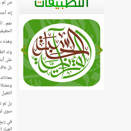
من لم ي
إنه أحد 
نعم.. ا
الحقيقي
وهذه دع
على أبش
بل عاف 
معاناته
وعضلاته
الثقيل ف
بل لم ت
سوى ثوان
العيار 