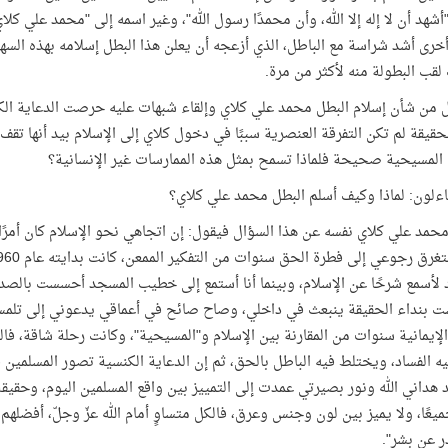
 "أشهد أن لا إله إلا الله، وأن محمدًا رسول الله"، وغير اسمه إلى "محمد علي 
خرى أشد شراسة مع الباطل، الذي أزعجه أن يعلن هذا البطل إسلامه بهذه الس
ب البطولة منه لأكثر من مرة.
ل من شأن إسلام البطل محمد علي كلاي وإلقاء شبهات عليه حرصت الدعاية الك
حقيقة لم تكن التفرقة العنصرية سببًا في دخول كلاي إلى الإسلام بيد أنها تق
 المسيحية صحيحة فلماذا تسمح بمثل هذه الممارسات غير الإنسانية؟
ءلون: لماذا وكيف أسلم البطل محمد علي كلاي؟
مد علي كلاي نفسه عن هذا السؤال فيقول: إن اتجاهي نحو الإسلام كان أمرًا طبي
لأسمع شرحًا عن الإسلام، وبينما أنا أستمع إلى خطيب المسجد أحسست بالص
بنداء الحقيقة ينبعث في داخلي، وصاح صائح في أعماقي يدعوني إلى تلمس ا
لإيمانية سنوات من المقارنة بين الإسلام و"المسيحية"، وكانت رحلة شاقة، 
ه الفساد، ويختلط فيه الباطل بالحق، ثم إن الدعاية الكنسية تصور المسلمين 
 هداني الله ونور بصيرتي عمدت إلى التمييز بين واقع المسلمين اليوم، وحقيقة 
ميعًا، ولا يميز بين لون وجنس وعرق، فالكل متساوٍ أمام الله عزّ وجلّ، أفضلهم 
 عن بشر".