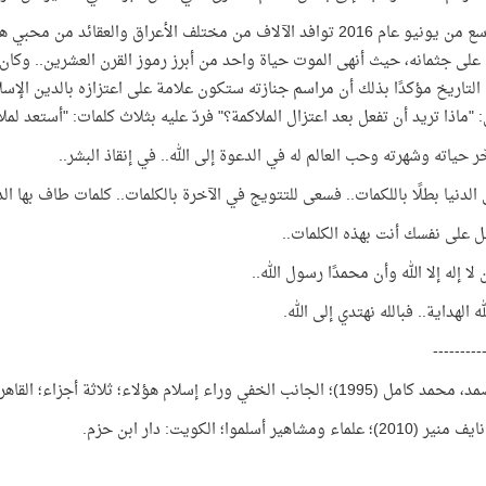
في التاسع من يونيو عام 2016 توافد الآلاف من مختلف الأعراق والعقا
 على جثمانه، حيث أنهى الموت حياة واحد من أبرز رموز القرن العشرين.. وك
التاريخ مؤكدًا بذلك أن مراسم جنازته ستكون علامة على اعتزازه بالدين الإسل
 "ماذا تريد أن تفعل بعد اعتزال الملاكمة؟" فردّ عليه بثلاث كلمات: "أستعد لملاق
ر حياته وشهرته وحب العالم له في الدعوة إلى الله.. في إنقاذ البشر..
 الدنيا بطلًا باللكمات.. فسعى للتتويج في الآخرة بالكلمات.. كلمات طاف بها الد
ل على نفسك أنت بهذه الكلمات..
لا إله إلا الله وأن محمدًا رسول الله..
ه الهداية.. فبالله نهتدي إلى الله.
---------
انب الخفي وراء إسلام هؤلاء؛ ثلاثة أجزاء؛ القاهرة: الدار المصرية اللبنانية للنشر.
ماء ومشاهير أسلموا؛ الكويت: دار ابن حزم.