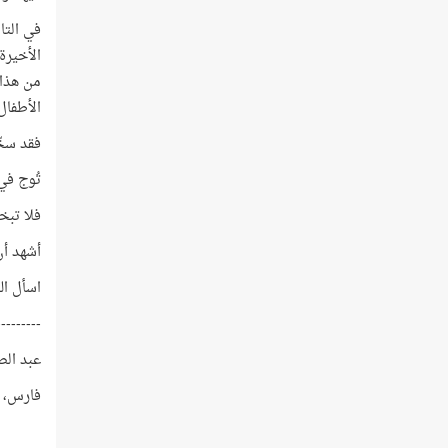
الأخيرة
من هذا 
الأطفال:
فقد سخّ
تُوج في
فلا تبخ
أشهد أن 
اسأل الل
---------
عبد الصمد، محمد كامل (1995)؛ الج
فارس، نايف منير (2010)؛ عل