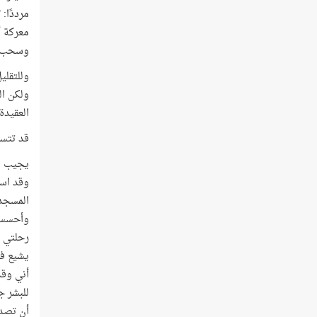
مرددًا:
معركة أ
وسحب لق
وللتقلي
ولكن ال
العقيدة
قد تتسا
يجيب مح
المسجد 
وأحسست 
رحلتي ا
يشيع في
أني وقد
للبشر ج
أن تصدر