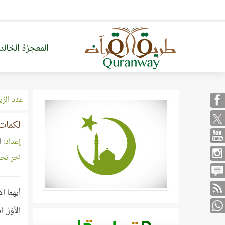
المعجزة الخالد
عدد الزي
لكمات
إعداد:
ا
آخر تح
أيهما ا
الأوّل 