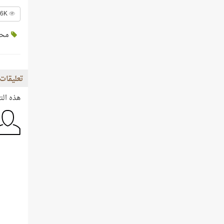
4.6K عدد الزيارات
محم
تعليقات 
هذه الت