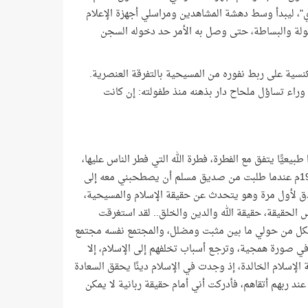
كلاي"، ليبدأ وسط دهشة المشاهدين ومراسلي أجهزة الإعلام
هولة والبساطة، حتى وصل به الأمر حد دخوله السجن
نسية على ربط نفوره من المسيحية بالتفرقة العنصرية.
ف وراء تساؤل ملحاح دار بذهنه منذ طفولته: إن كانت
عيًّا يتفق مع الفطرة، فطرة الله التي فطر الناس عليها،
وقد استغرق رجوعي إلى فطرة الحق سنوات من التفكير الممعن، كانت بدايته عام 1960م عندما طلبت من صديق مسلم أن يصطحبني معه إلى
دق لأول مرة وهو يتحدث عن حقيقة الإسلام والمسيحية،
لحقيقة، حقيقة الله والدين والخلق.. لقد استغرقت
فالكل من حولي ما بين مثبت ومضلل، والمجتمع نفسه مجتمع
في صورة همجية، وترجـع أسباب تخلفهم إلى الإسلام، إلا
الإسلام الخالدة، إذ وجدت في الإسلام دينًا يحقق السعادة
عند ربهم أتقاهم، فأدركت أني أمام حقيقة ربانية لا يمكن