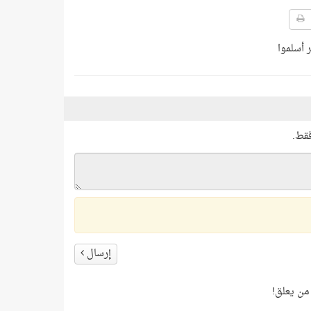
 أسلموا
فقط.
إرسال
من يعلق!