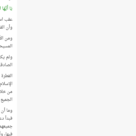
يَا أَيُّهَا
عقب است
وأن الق
ومن الأ
المسيحي
ولم يكت
الصادقة
الفطرة 
الإسلام
من خلال
الجميع.
وما أن 
فبدأ دع
جميعهم 
فيها، و