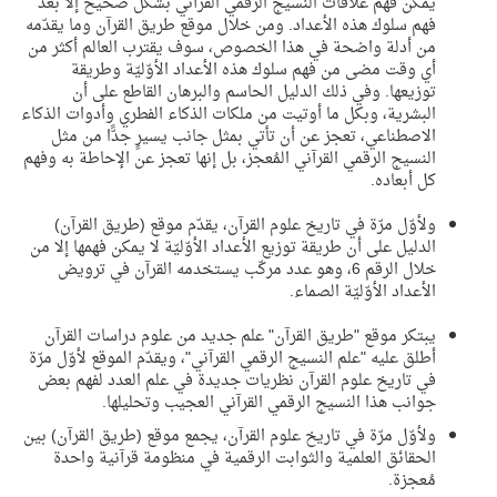
يمكن فهم علاقات النسيج الرقمي القرآني بشكل صحيح إلا بعد
فهم سلوك هذه الأعداد. ومن خلال موقع طريق القرآن وما يقدّمه
من أدلة واضحة في هذا الخصوص، سوف يقترب العالم أكثر من
أي وقت مضى من فهم سلوك هذه الأعداد الأوّليّة وطريقة
توزيعها. وفي ذلك الدليل الحاسم والبرهان القاطع على أن
البشرية، وبكل ما أوتيت من ملكات الذكاء الفطري وأدوات الذكاء
الاصطناعي، تعجز عن أن تأتي بمثل جانب يسيرٍ جدًّا من مثل
النسيج الرقمي القرآني المُعجز، بل إنها تعجز عن الإحاطة به وفهم
كل أبعاده.
ولأوّل مرّة في تاريخ علوم القرآن، يقدّم موقع (طريق القرآن)
الدليل على أن طريقة توزيع الأعداد الأوّليّة لا يمكن فهمها إلا من
خلال الرقم 6، وهو عدد مركّب يستخدمه القرآن في ترويض
الأعداد الأوّليّة الصماء.
يبتكر موقع "طريق القرآن" علم جديد من علوم دراسات القرآن
أطلق عليه "علم النسيج الرقمي القرآني"، ويقدّم الموقع لأوّل مرّة
في تاريخ علوم القرآن نظريات جديدة في علم العدد لفهم بعض
جوانب هذا النسيج الرقمي القرآني العجيب وتحليلها
.
ولأوّل مرّة في تاريخ علوم القرآن، يجمع موقع (طريق القرآن) بين
الحقائق العلمية والثوابت الرقمية في منظومة قرآنية واحدة
مُعجزة.