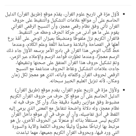
لأوّل مرّة في تاريخ علوم القرآن، يقدّم موقع (طريق القرآن) الدليل
الحاسم على أن مواقع علامات التشكيل والتنقيط على حروف
القرآن تأتي وفق نظام رقمي معجز، وأن النسيج الرقمي القرآني
يقوم على ما هو أدنى من حركة الحرف وحظه من التنقيط.
فالقرآن الكريم نزل ملفوظًا ومنضبطًا بميزان الوحي على أمَّة برع
أهلها في الفصاحة والبلاغة وصناعة اللّغة وعلم الكلام، وعندما
خطَّ كُتّاب الوحي هذا القرآن في بادئ الأمر برسمه الأوّل جاء ذلك
الرسم معجزًا، وعندما تطوَّرت قواعد الرسم والإملاء عبر الزمن،
وتمّ تشكيل حروف هذا القرآن المتفق على صحتها وتنقيطها،
جاءت علامات التشكيل ونقاط الحروف متناغمة مع النسيج
الرقمي لحروف القرآن وكلماته وآياته، الذي هو معجز لكل زمان
ومكان، لأنه تنزيل العليم الخبير سبحانه.
ولأوّل مرّة في تاريخ علوم القرآن، يقدم موقع (طريق القرآن)
الدليل الحاسم على أن موقع كل حرف من حروف القرآن الكريم
مضبوط وفق موازين رقمية دقيقة جدًّا، وأن كل حرف فيه له
نظام معجز، وله دلالة واضحة تتفاعل مع المعنى الذي يرمي إليه
اللفظ في أدق تفاصيله، وأن أي حرف في أي موقع داخل القرآن
الكريم ليس مستقلًا بذاته أو منعزلًا عن الحروف الأخرى، بل هو
مرتبط بها ارتباطًا عضويًّا وثيقًا بحروف الكلمة والآية والسورة
التي ورد فيها، وبحروف القرآن الكريم جميعها، مهما تباعدت