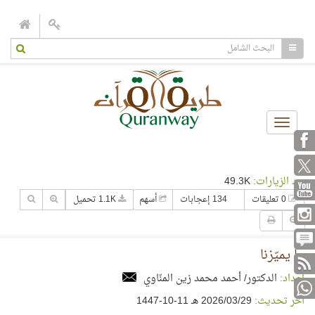
Toggle
navigation
عدد الزيارات:
49.3K
0 تعليقات
134 إعجابات
أسهم
1.1K تحميل
ما يميّزنا
إعداد:
الدكتور/ أحمد محمد زين المنّاوي
آخر تحديث:
29‏/03‏/2026 هـ 11-10-1447