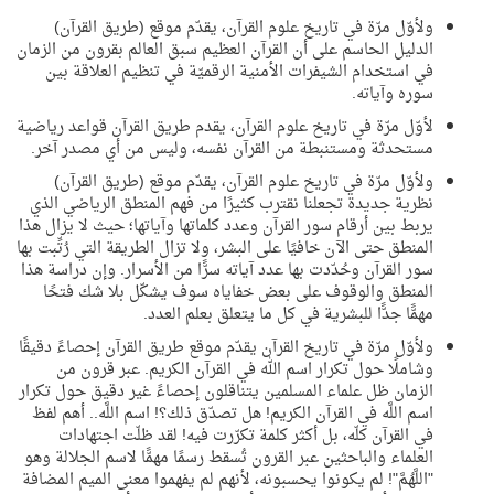
ولأوّل مرّة في تاريخ علوم القرآن، يقدّم موقع (طريق القرآن)
الدليل الحاسم على أن القرآن العظيم سبق العالم بقرون من الزمان
في استخدام الشيفرات الأمنية الرقميّة في تنظيم العلاقة بين
سوره وآياته.
لأوّل مرّة في تاريخ علوم القرآن، يقدم طريق القرآن قواعد رياضية
مستحدثة ومستنبطة من القرآن نفسه، وليس من أي مصدر آخر.
ولأوّل مرّة في تاريخ علوم القرآن، يقدّم موقع (طريق القرآن)
نظرية جديدة تجعلنا نقترب كثيرًا من فهم المنطق الرياضي الذي
يربط بين أرقام سور القرآن وعدد كلماتها وآياتها؛ حيث لا يزال هذا
المنطق حتى الآن خافيًا على البشر، ولا تزال الطريقة التي رُتِّبت بها
سور القرآن وحُدّدت بها عدد آياته سرًّا من الأسرار. وإن دراسة هذا
المنطق والوقوف على بعض خفاياه سوف يشكّل بلا شك فتحًا
مهمًّا جدًّا للبشرية في كل ما يتعلق بعلم العدد.
ولأوّل مرّة في تاريخ القرآن يقدّم موقع طريق القرآن إحصاءً دقيقًا
وشاملًا حول تكرار اسم الله في القرآن الكريم. عبر قرون من
الزمان ظل علماء المسلمين يتناقلون إحصاءً غير دقيق حول تكرار
اسم اللَّه في القرآن الكريم! هل تصدّق ذلك؟! اسم اللَّه.. أهم لفظ
في القرآن كلّه، بل أكثر كلمة تكرّرت فيه! لقد ظلّت اجتهادات
العلماء والباحثين عبر القرون تُسقط رسمًا مهمًّا لاسم الجلالة وهو
"اللَّهُمَّ"! لم يكونوا يحسبونه، لأنهم لم يفهموا معنى الميم المضافة