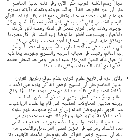
مجال رسم الكلمة العربية حتى الآن، وفي ذلك الدليل الحاسم
على أن الذي نظم هذا القرآن ورتَّب حروفه وكلماته وآياته وسوره
هو عالم الغيب وحده سبحانه وتعالى، ومع ذلك يظلّ ارتباط القرآن
بالرسم العُثماني الذي كُتب به في بادئ الأمر مُعجزاً أيضًا ومن كل
الوجوه. وهكذا يأتي القرآن مُعجزًا في لفظه ونظمه لكل الأزمنة
والأجيال، ويستوعب أفضل ما توصّل إليه البشر، في كل عصر، بل
ويتفوَّق عليه، ليس في المجال اللُّغوي فحسب، ولكن في كل
شيء، فتجده في مجالات العلوم سابقًا بقرون أحدث ما توصّل
إليه العالم، وتجده في مجالَيْ التربية والتشريع وغيرهما يخاطب
كل جيل كأنه الجيل الذي نزل عليه الوحي. ومن هنا تتجلى عظمة
القرآن الذي أنزله الله بعلمه، وكفى بالله عليمًا.
ولأوّل مرّة في تاريخ علوم القرآن، يقدّم موقع (طريق القرآن)
الدليل الحاسم على أن النسيج الرقمي القرآني يقوم على الأعداد
الأوّليّة الصماء التي ظلّت عبر القرون حتى يومنا هذا، سرًّا يؤرّق
العالم، ولغزًا يحيِّر العقل البشري ويتحدَّى أساطين علم العدد.
وبرغم ملايين المحاولات المضنية التي قام بها علماء الرياضيات
عبر القرون، لم يتوصّل العالم إلى أي نتائج ملموسة لفهم سلوك
الأعداد الأوّليّة أو ترويضها، وبرغم ذلك فهم يستخدمونها في
العديد من المجالات. والقرآن العظيم بدوره يستخدم خصائص
هذه الأعداد ومراتبها في تعزيز المعنى المراد، بل والأعجب من
ذلك أن النسيج الرقميّ القرآني كلّه يقوم على الأعداد الأوّليّة، ولا