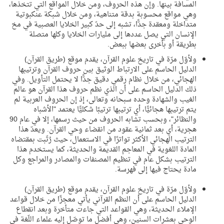
المسافة بينها. وإن هذه الحروف، ومن خلال المواقع التي تتخذها،
وهي مواقع محسوبة بدقة متناهية، ومن خلال شبكة عنكبوتية
متداخلة ومعقدة جدًّا، تشبه إلى حدّ كبير الخلايا العصبية في مخ
الإنسان التي يصل عددها إلى مليارات الخلايا وكلها متصلة
بطريقة أو بأخرى بعضها ببعض.
ولأوّل مرّة في تاريخ علوم القرآن، يقدم موقع (طريق القرآن)
الدليل الحاسم على الارتباط الوثيق بين حروف القرآن وترتيبها
الهجائي، من خلال نظام رقمي دقيق جدًّا لا يحتمل التأويل. وفي
ذلك الدليل الحاسم على أن الذي نظم حروف هذا القرآن هو عالم
الغيب والشهادة وحده سبحانه وتعالى، إذ إن الحروف العربية لم
يتم ترتيبها هجائيًّا، أي ترتيبها ترتيبًا شكليًّا يعتمد "الأشباه
والنظائر"، وبحسب تشابه الحروف من حيث رسمها، إلا في عام 90
هجرية، أي بعد ثمانية عقود من انقضاء وحي القرآن. ويعدّ هذا
الترتيب الهجائي الأكثر تواترًا في الاستعمال، حيث رُتّبت بمقتضاه
المادة اللغوية في المعاجم القديمة والحديثة، كما يستخدم هذا
الترتيب بشكل عام في تنظيم المصنفات والمصادر والمراجع وكل
مادة يحتاج فيها إلى فهرسة.
ولأوّل مرّة في تاريخ علوم القرآن، يقدم موقع (طريق القرآن)
الدليل الحاسم على أن النظم القرآني يأتي معجزًا من خلال قواعد
الإملاء الحديثة، وهي القواعد التي جاءت متأخرة وبعد انقطاع
الوحي بعشرات السنين، وهي أفضل ما توصّل إليه علماء اللّغة في