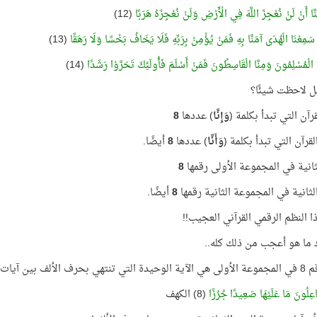
َنَّا أَنْ لَنْ نُعْجِزَ اللَّهَ فِي الْأَرْضِ وَلَنْ نُعْجِزَهُ هَرَبًا
(12)
َّا سَمِعْنَا الْهُدَى آمَنَّا بِهِ فَمَنْ يُؤْمِنْ بِرَبِّهِ فَلَا يَخَافُ بَخْسًا وَلَا رَهَقًا
(13)
َّا الْمُسْلِمُونَ وَمِنَّا الْقَاسِطُونَ فَمَنْ أَسْلَمَ فَأُولَئِكَ تَحَرَّوْا رَشَدًا
(14)
 لاحظت شيئًا؟
رآن التي تبدأ بكلمة (
وَإِنَّا
) عددها
8
قرآن التي تبدأ بكلمة (
وَأَنَّا
) عددها
8
أيضًا.
لثانية في المجموعة الأولى رقمها
8
الثانية في المجموعة الثانية رقمها
8
أيضًا.
ذا النظم الرقمي القرآني العجيب!!
 ما هو أعجب من ذلك كله..
الألف بين آيات المجموعة!
جَاعِلُونَ مَا عَلَيْهَا صَعِيدًا جُرُزًا
(8) الكهف