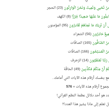
َحْنُ نُحْيِي وَنُمِيتُ وَنَحْنُ الْوَارِثُونَ
(23) الحجر
جَاعِلُونَ مَا عَلَيْهَا صَعِيدًا جُرُزًا
(8) الكهف
لَى أَنْ نُرِيَكَ مَا نَعِدُهُمْ لَقَادِرُونَ
(95) المؤمنون
جَمِيعٌ حَاذِرُونَ
(56) الشعراء
َحْنُ الصَّافُّونَ
(165) الصافّات
َحْنُ الْمُسَبِّحُونَ
(166) الصافّات
ى رَبِّنَا لَمُنْقَلِبُونَ
(14) الزخرف
عْلَمُ أَنَّ مِنْكُمْ مُكَذِّبِينَ
(49) الحاقّة
مع بنفسك أرقام هذه الآيات التي أمامك..
جموع أرقام هذه الآيات =
576
دد هو أحد دلائل عظمة النظم القرآني!
 تعلم إلى ماذا يشير هذا العدد؟!