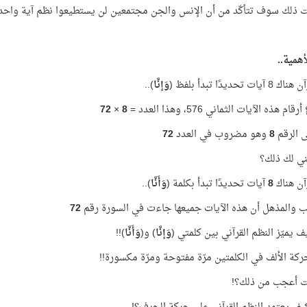
ت ذلك سوف تتأكّد من أن الإنس والجن مجتمعين لن يستطيعوا نظم آية واحدة
أهمية..
ات تحديدًا تبدأ بلفظ (
وَإنَّا
)..
 هذه الآيات الثماني 576، وهذا العدد =
8
×
72
لى الرقم
8
وهو مضروب في العدد
72
ني لك ذلك؟
آن هناك
8
آيات تحديدًا تبدأ بكلمة (
وَأَنَّا
)..
 والمذهل أن هذه الآيات جميعها جاءت في السورة رقم
72
ف يميّز النظم القرآني بين كلمتي (
وَإنَّا
) و(
وَأَنَّا
)!!
كة الألف في الكلمتين مرّة مفتوحة ومرّة مكسورة!!
ت أعجب من ذلك؟!