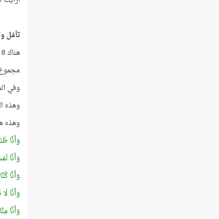
أرأيت ك
تأمّل و
هناك 8 آيات تحديدًا تبدأ بكلمة (
مجموع أرقام
وفي الم
وهذه ال
وهذه هي
وَأَنَّا ظَن
وَأَنَّا لَ
وَأَنَّا كُن
وَأَنَّا لَا
وَأَنَّا مِن