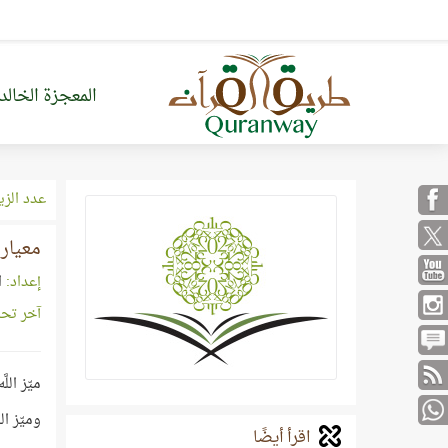
المعجزة الخالد
عدد الزي
معيار ا
إعداد:
ا
آخر تح
ميّز الل
وميّز ا
اقرأ أيضًا