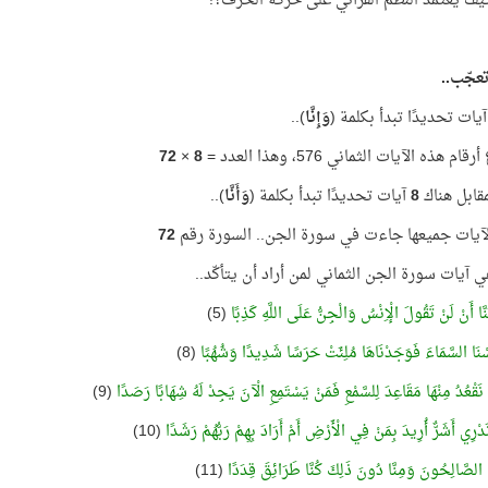
يف يعتمد النظم القرآني على حركة الحرف؟!
تعجّب..
وَإِنَّا
)..
 هذه الآيات الثماني 576، وهذا العدد =
8
×
72
قابل هناك
8
آيات تحديدًا تبدأ بكلمة (
وَأَنَّا
)..
آيات جميعها جاءت في سورة الجن.. السورة رقم
72
 آيات سورة الجن الثماني لمن أراد أن يتأكّد..
َنَّا أَنْ لَنْ تَقُولَ الْإِنْسُ وَالْجِنُّ عَلَى اللَّهِ كَذِبًا
(5)
مَسْنَا السَّمَاءَ فَوَجَدْنَاهَا مُلِئَتْ حَرَسًا شَدِيدًا وَشُهُبًا
(8)
َّا نَقْعُدُ مِنْهَا مَقَاعِدَ لِلسَّمْعِ فَمَنْ يَسْتَمِعِ الْآنَ يَجِدْ لَهُ شِهَابًا رَصَدًا
(9)
 نَدْرِي أَشَرٌّ أُرِيدَ بِمَنْ فِي الْأَرْضِ أَمْ أَرَادَ بِهِمْ رَبُّهُمْ رَشَدًا
(10)
َّا الصَّالِحُونَ وَمِنَّا دُونَ ذَلِكَ كُنَّا طَرَائِقَ قِدَدًا
(11)