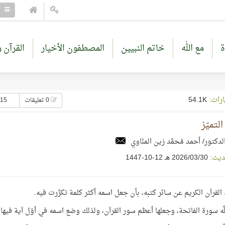
ة
مع الله
خاتم النبيين
المصطفون الأخيار
القرآن و
ارات:
54.1K
0 تعليقات
115 إعجا
لتميّز
لدكتور/ أحمد مُحمَّد زين المنّاوي
ديث:
30‏/03‏/2026 هـ 12-10-1447
َّه القرآن الكريم عن سائر كتبه، بأن جعل اسمه أكثر كلمة تكرَّرت فيه.
للَّه سورة الفاتحة، وجعلها أعظم سور القرآن، ولذلك وضع اسمه في أوّل آية فيها.