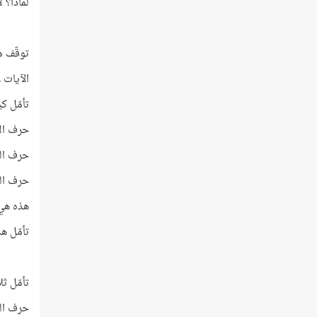
لماذا؟ 
توقّف م
الآيات عددها 8 والآية 
تأمّل ك
حرف الألف
حرف اللام
حرف الهاء
هذه هي أ
تأمّل هذ
تأمّل ث
حرف النون