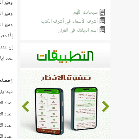
وميّز ا
سبحانك اللَّهم
وميّز ال
أشرف الأسماء في أشرف الكتب
وميّز ا
اسم الجلالة في القرآن
إذًا معيا
إن عدد سور القرآن 114 سورة ور
عدد آيات القرآن 6236 آية ورد اسم الل
إحصاءات
فيما يل
عدد الآي
عدد الآي
عدد الآيا
عدد الآيا