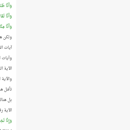
وَأَنَّا ظَن
وَأَنَّا لَم
وَأَنَّا مِن
ولكن هل
آيات الق
وآيات ال
الآية ا
والآية 
تأمّل ه
بل هناك
الآية رقم 8 في المجموعة الأولى هي الآية الوحيدة التي تنتهي بحرف 
وَإِنَّا لَ