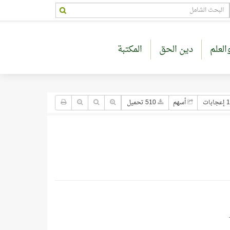
العلم
دين الحق
المكتبة
بات
أسهم
510 تحميل