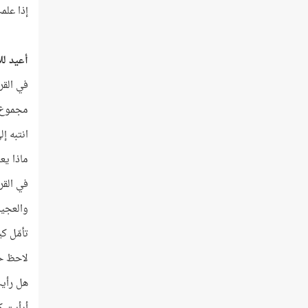
إذا علم
أعيد لل
في القرآن هناك 8 آي
مجموع أرقام
انتبه إ
ماذا يع
في القر
والعجيب
تأمّل كي
لاحظ حر
هل رأي