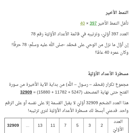
النمط الأخير
تأمّل النمط الأخير
397
×
40
العدد 397 أوّليّ، وترتيبه في قائمة الأعداد الأوّليّة رقم 78
إن أوَّل ما نزل من الوحي على مُحمَّد -صلى الله عليه وسلّم- 78 حرفًا!
وكان عمره 40 عامًا!
مسطرة الأعداد الأوّليّة
مجموع تكرار (مُحمَّد – رسول – اللَّه) من بداية الآية الأخيرة من سورة
الفتح حتى نهاية المصحف (
5247
+
11782
+
15880
) =
32909
هذا العدد الضخم 32909 أوّليّ لا يقبل القسمة إلا على نفسه أو على الرقم
واحد. فدعني أبسط لك مسطرة الأعداد الأوّليّة لترى ترتيبه!
العدد
32909
...
13
11
7
5
3
2
الأوّليّ