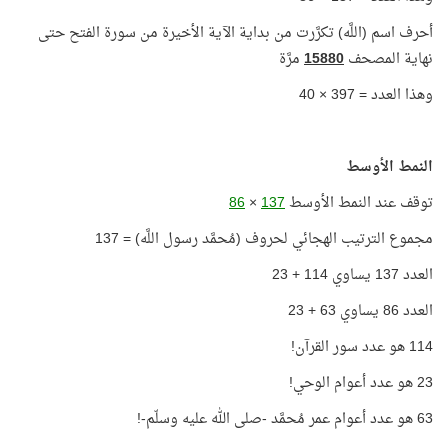
أحرف اسم (اللَّه) تكرَّرت من بداية الآية الأخيرة من سورة الفتح حتى
نهاية المصحف
15880
مرَّة
وهذا العدد = 397 × 40
النمط الأوسط
توقف عند النمط الأوسط
137
×
86
مجموع الترتيب الهجائي لحروف (مُحمَّد رسول اللَّه) = 137
العدد 137 يساوي 114 + 23
العدد 86 يساوي 63 + 23
114 هو عدد سور القرآن!
23 هو عدد أعوام الوحي!
63 هو عدد أعوام عمر مُحمَّد -صلى الله عليه وسلّم-!