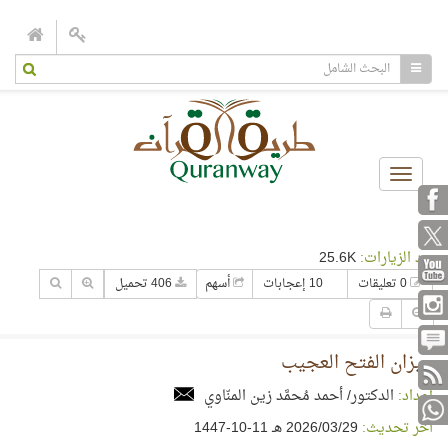
Toggle
navigation
عدد الزيارات:
25.6K
0 تعليقات
10 إعجابات
أسهم
406 تحميل
ميزان الفتح العجيب
إعداد:
الدكتور/ أحمد مُحمَّد زين المنّاوي
آخر تحديث:
29‏/03‏/2026 هـ 11-10-1447