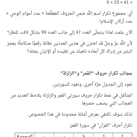
= 41 × 23 × 5
أي: مجموع تكرار اسم اللَّه ضمن الحروف المقطَّعة × عدد أعوام الوحي ×
عدد أركان الإسلام!
الآن علمت لماذا يتجلّى العدد 47 إلى جانب العدد 99 بشكل لافت للنظر؟
لأن اللَّه عزّ وجلّ قد اختزن في هذين العددين نظامًا رقميًّا متكاملًا يعجز
البشر عن إدراك كل أبعاده ناهيك عن تقليده أو الإتيان بمثله؟
عجائب تكرار حروف "القمر" و"الزلزلة"
نعود إلى الجدول مرَّة أخرى، ونعود للسورتين..
المتأمّل في نمط تكرار حروف سورتي القمر والزلزلة يلاحظ العديد من
العجائب التي يصعب حصرها.
لذلك سوف نكتفي بعرض أمثلة محدودة في هذا الخصوص.
تكرار أحرف "القرآن" في سورة القمر:
ا
ل
ق
ر
ن
المجموع