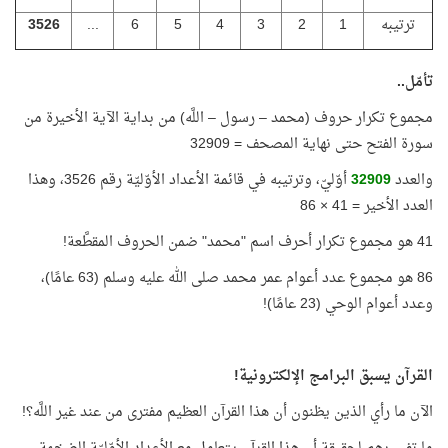
ترتيبه
1
2
3
4
5
6
...
3526
تأمّل..
مجموع تكرار حروف (محمد – رسول – اللَّه) من بداية الآية الأخيرة من
سورة الفتح حتى نهاية المصحف = 32909
والعدد
32909
أوّليّ، وترتيبه في قائمة الأعداد الأوّليّة رقم 3526، وهذا
العدد الأخير = 41 × 86
41 هو مجموع تكرار أحرف اسم "محمد" ضمن الحروف المقطَّعة!
86 هو مجموع عدد أعوام عمر محمد صلى الله عليه وسلم (63 عامًا)،
وعدد أعوام الوحي (23 عامًا)!
القرآن يسبق البرامج الإلكترونية!
الآن ما رأي الذين يظنون أن هذا القرآن العظيم مفترى من عند غير اللَّه؟!