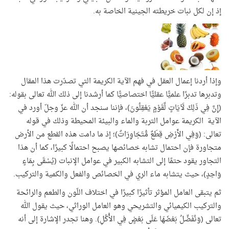
إذ إن لكل نبات خريطته الجينية الخاصة به.
وإذا أردنا إعمال العقل في فهم الآية الكريمة التي تصدّرت هذا المقال
وتدبرها تدبرًا علميًّا عقليًّا اختصاصيًّا كما أرشدنا إلى ذلك الله تعالى بقوله:
(إِنَّ فِي ذَلِكَ لَآيَاتٍ لِّقَوْمٍ يَعْقِلُونَ)، فإننا سنجد أن الله عزّ وجلّ أورد في
الآية الكريمة عوامل التربة والماء والبيئة المحيطة وذلك في قوله
تعالى: (وَفِي الأَرْضِ قِطَعٌ مُّتَجَاوِرَاتٌ)؛ إذ ما دامت هذه القطع من الأرض
متجاورة فإن احتمال تشابه خصائصها يصبح احتمالًا كبيرًا، كما أن هذا
التجاور يقود حتمًا إلى التشابه الكبير في عوامل الإنبات (يُسْقَى بِمَاءٍ
وَاحِدٍ)، حيث يتشابه ماء الري في الخصائص والفعل والكمية والتركيب.
ثم يتبقى العامل المؤثر تأثيرًا كبيرًا في اختلاف اللّون والطعم والرائحة
والتركيب الكيميائي والتشريحي وهو العامل الوراثي، حيث يقول الله
تعالى (وَنُفَضِّلُ بَعْضَهَا عَلَى بَعْضٍ فِي الأُكُلِ). وهنا تجدر الإشارة إلى أنه