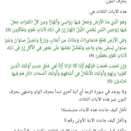
بحرف النون.
هذه الآيات الثلاث هي:
وَهُوَ الَّذِي مَدَّ الْأَرْضَ وَجَعَلَ فِيهَا رَوَاسِيَ وَأَنْهَارًا وَمِنْ كُلِّ الثَّمَرَاتِ جَعَلَ
فِيهَا زَوْجَيْنِ اثْنَيْنِ يُغْشِي اللَّيْلَ النَّهَارَ إِنَّ فِي ذَلِكَ لَآيَاتٍ لِقَوْمٍ يَتَفَكَّرُونَ
(3)
وَفِي الْأَرْضِ قِطَعٌ مُتَجَاوِرَاتٌ وَجَنَّاتٌ مِنْ أَعْنَابٍ وَزَرْعٌ وَنَخِيلٌ صِنْوَانٌ وَغَيْرُ
صِنْوَانٍ يُسْقَى بِمَاءٍ وَاحِدٍ وَنُفَضِّلُ بَعْضَهَا عَلَى بَعْضٍ فِي الْأُكُلِ إِنَّ فِي ذَلِكَ
لَآيَاتٍ لِقَوْمٍ يَعْقِلُونَ
(4)
وَإِنْ تَعْجَبْ فَعَجَبٌ قَوْلُهُمْ أَإِذَا كُنَّا تُرَابًا أَإِنَّا لَفِي خَلْقٍ جَدِيدٍ أُوْلَئِكَ الَّذِينَ
كَفَرُوا بِرَبِّهِمْ وَأُوْلَئِكَ الْأَغْلَالُ فِي أَعْنَاقِهِمْ وَأُوْلَئِكَ أَصْحَابُ النَّارِ هُمْ فِيهَا
خَالِدوْنَ
(5)
ولا يوجد في سورة الرعد أي آية أخرى تبدأ بحرف الواو وتنتهي بحرف
النون غير هذه الآيات الثلاث.
تأمّل كيف جاءت هذه الآيات متسلسلة!
وتأمّل كيف جاءت الآية الأولى رقم 3