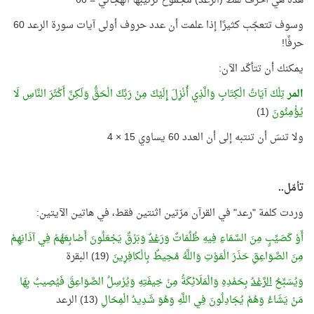
هذه هي أحرف لفظ (الرعد) مجموع ترتيبها الهجائي = 60
وسوف تتعجّب كثيرًا إذا علمت أن عدد حروف أولى آيات سورة الرعد 60
حرفًا!
يمكنك أن تتأكّد الآن:
المر
تِلْكَ آيَاتُ الْكِتَابِ وَالَّذِي أُنْزِلَ إِلَيْكَ مِنْ رَبِّكَ الْحَقُّ وَلَكِنَّ أَكْثَرَ النَّاسِ لَا
يُؤْمِنُونَ
(1)
ولا تنسَ أن تنتبه إلى أن العدد 60 يساوي 15 × 4
تأمّل..
وردت كلمة "رعد" في القرآن مرّتين اثنتين فقط، في هاتين الآيتين:
أَوْ كَصَيِّبٍ مِنَ السَّمَاءِ فِيهِ ظُلُمَاتٌ
وَرَعْدٌ
وَبَرْقٌ يَجْعَلُونَ أَصْابِعَهُمْ فِي آذَانِهِمْ
مِنَ الصَّوَاعِقِ حَذَرَ الْمَوْتِ وَاللَّهُ مُحِيطٌ بِالْكافِرِينَ
(19) البقرة
وَيُسَبِّحُ
الرَّعْدُ
بِحَمْدِهِ وَالْمَلَائِكَةُ مِنْ خِيفَتِهِ وَيُرْسِلُ الصَّوَاعِقَ فَيُصِيبُ بِهَا
مَنْ يَشَاءُ وَهُمْ يُجَادِلُونَ فِي اللَّهِ وَهُوَ شَدِيدُ الْمِحَالِ
(13) الرعد