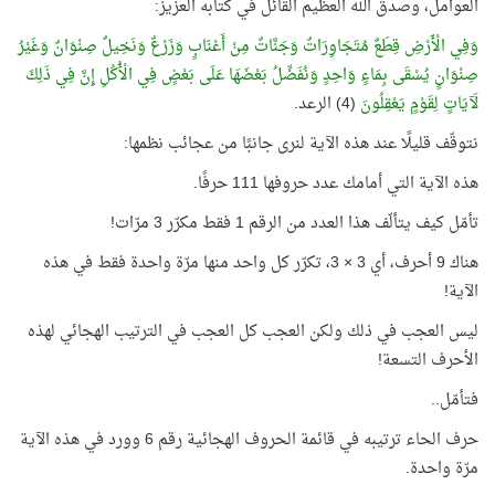
العوامل، وصدق الله العظيم القائل في كتابه العزيز:
وَفِي الْأَرْضِ قِطَعٌ مُتَجَاوِرَاتٌ وَجَنَّاتٌ مِنْ أَعْنَابٍ وَزَرْعٌ وَنَخِيلٌ صِنْوَانٌ وَغَيْرُ
صِنْوَانٍ يُسْقَى بِمَاءٍ وَاحِدٍ وَنُفَضِّلُ بَعْضَهَا عَلَى بَعْضٍ فِي الْأُكُلِ إِنَّ فِي ذَلِكَ
لَآيَاتٍ لِقَوْمٍ يَعْقِلُونَ
(4) الرعد.
نتوقّف قليلًا عند هذه الآية لنرى جانبًا من عجائب نظمها:
هذه الآية التي أمامك عدد حروفها 111 حرفًا.
تأمّل كيف يتألّف هذا العدد من الرقم 1 فقط مكرّر 3 مرّات!
هناك 9 أحرف، أي 3 × 3، تكرّر كل واحد منها مرّة واحدة فقط في هذه
الآية!
ليس العجب في ذلك ولكن العجب كل العجب في الترتيب الهجائي لهذه
الأحرف التسعة!
فتأمّل..
حرف الحاء ترتيبه في قائمة الحروف الهجائية رقم 6 وورد في هذه الآية
مرّة واحدة.