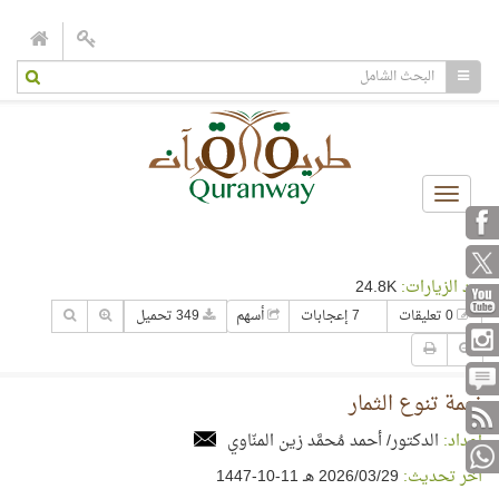
Toggle
navigation
عدد الزيارات:
24.8K
0 تعليقات
7 إعجابات
أسهم
349 تحميل
نعمة تنوع الثمار
إعداد:
الدكتور/ أحمد مُحمَّد زين المنّاوي
آخر تحديث:
29‏/03‏/2026 هـ 11-10-1447