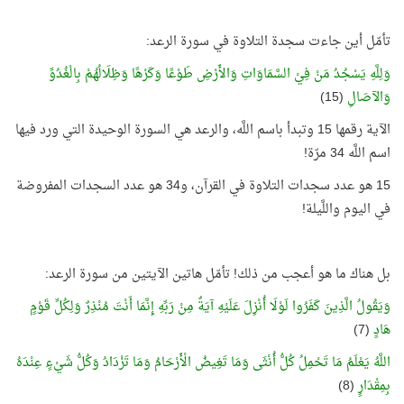
تأمّل أين جاءت سجدة التلاوة في سورة الرعد:
وَلِلَّهِ يَسْجُدُ مَنْ فِيْ السَّمَاوَاتِ وَالأَرْضِ طَوْعًا وَكَرْهًا وَظِلَالُهُمْ بِالْغُدُوِّ
وَالآصَالِ
(15)
الآية رقمها 15 وتبدأ باسم اللَّه، والرعد هي السورة الوحيدة التي ورد فيها
اسم اللَّه 34 مرّة!
15 هو عدد سجدات التلاوة في القرآن، و34 هو عدد السجدات المفروضة
في اليوم واللَّيلة!
بل هناك ما هو أعجب من ذلك! تأمّل هاتين الآيتين من سورة الرعد:
وَيَقُولُ الَّذِينَ كَفَرُوا لَوْلَا أُنْزِلَ عَلَيْهِ آيَةٌ مِنْ رَبِّهِ إِنَّمَا أَنْتَ مُنْذِرٌ وَلِكُلِّ قَوْمٍ
هَادٍ
(7)
اللَّهُ يَعْلَمُ مَا تَحْمِلُ كُلُّ أُنْثَى وَمَا تَغِيضُ الْأَرْحَامُ وَمَا تَزْدَادُ وَكُلُّ شَيْءٍ عِنْدَهُ
بِمِقْدَارٍ
(8)