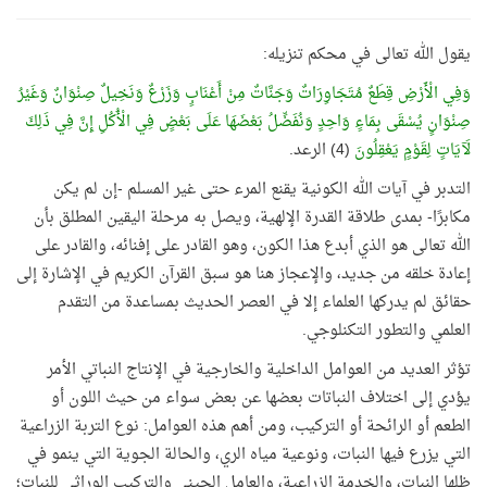
يقول الله تعالى في محكم تنزيله:
وَفِي الْأَرْضِ قِطَعٌ مُتَجَاوِرَاتٌ وَجَنَّاتٌ مِنْ أَعْنَابٍ وَزَرْعٌ وَنَخِيلٌ صِنْوَانٌ وَغَيْرُ
صِنْوَانٍ يُسْقَى بِمَاءٍ وَاحِدٍ وَنُفَضِّلُ بَعْضَهَا عَلَى بَعْضٍ فِي الْأُكُلِ إِنَّ فِي ذَلِكَ
لَآيَاتٍ لِقَوْمٍ يَعْقِلُونَ
(4) الرعد.
التدبر في آيات الله الكونية يقنع المرء حتى غير المسلم -إن لم يكن
مكابرًا- بمدى طلاقة القدرة الإلهية، ويصل به مرحلة اليقين المطلق بأن
الله تعالى هو الذي أبدع هذا الكون، وهو القادر على إفنائه، والقادر على
إعادة خلقه من جديد، والإعجاز هنا هو سبق القرآن الكريم في الإشارة إلى
حقائق لم يدركها العلماء إلا في العصر الحديث بمساعدة من التقدم
العلمي والتطور التكنلوجي.
تؤثر العديد من العوامل الداخلية والخارجية في الإنتاج النباتي الأمر
يؤدي إلى اختلاف النباتات بعضها عن بعض سواء من حيث اللون أو
الطعم أو الرائحة أو التركيب، ومن أهم هذه العوامل: نوع التربة الزراعية
التي يزرع فيها النبات، ونوعية مياه الري، والحالة الجوية التي ينمو في
ظلها النبات، والخدمة الزراعية، والعامل الجيني والتركيب الوراثي للنبات؛