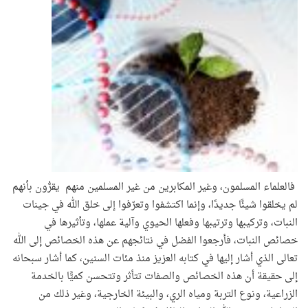
فالعلماء المسلمون، وغير المكابرين من غير المسلمين منهم يقرُّون بأنهم
لم يخلقوا شيئًا جديدًا، وإنما اكتشفوا وتعرّفوا إلى خلق الله في جينات
النبات، وتركيبها وترتيبها وفعلها الحيوي وآلية عملها، وتأثيرها في
خصائص النبات، فأرجعوا الفضل في نتائجهم عن هذه الخصائص إلى الله
تعالى الذي أشار إليها في كتابه العزيز منذ مئات السنين، كما أشار سبحانه
إلى حقيقة أن هذه الخصائص والصفات تتأثر وتتحسن كميًّا بالخدمة
الزراعية، ونوع التربة ومياه الري، والبيئة الخارجية، وغير ذلك من