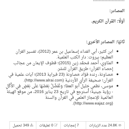
----------------------
المصادر:
أوّلًا: القرآن الكريم.
ثانيًا: المصادر الأخرى:
ابن كثير، أبي الفداء إسماعيل بن عمر (2012)، تفسير القرآن
العظيم؛ بيروت: دار الكتب العلمية.
المنّاوي، أحمد مُحمَّد زين (2015)؛ قطوف الإيمان من عجائب
إحصاء القرآن؛ طريق القرآن للنشر.
خصاونة، رنده فؤاد خصاونة (23 فبراية 2013)؛ آيات علمية في
القرآن؛ صحيفة الرأي الأردنية (
http://www.alrai.com
).
موسى، نظمي خليل أبو العطا؛ وَنُفَضِّلُ بَعْضَهَا عَلَى بَعْضٍ فِي الأُكُلِ
- رؤية جينية؛ أُسترجع في تاريخ 23 يناير 2016، من موقع الهيئة
العالمية للإعجاز العلمي في القرآن والسنة
).
http://www.eajaz.org
(
24.8K عدد الزيارات
7 إعجابات
0 تعليقات
349 تحميل