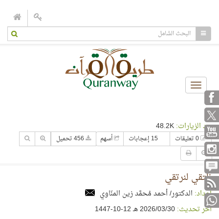
Toggle
navigation
عدد الزيارات:
48.2K
0 تعليقات
15 إعجابات
أسهم
456 تحميل
نلتقي لنرتقي
إعداد:
الدكتور/ أحمد مُحمَّد زين المنّاوي
آخر تحديث:
30‏/03‏/2026 هـ 12-10-1447