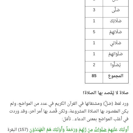
صَلَّى
3
صَلَاتِكَ
1
صَلَاتِهِمْ
5
صَلَاتِي
1
صَلَوَاتِهِمْ
1
يُصَلُّوا
2
المجموع
85
صلاة لا يُقصد بها الصلاة!
ورد لفظ (صَلِّ) ومشتقاتها في القرآن الكريم في عدد من المواضع، ولم
يكن المقصود بها الصلاة المشروعة، ولكن قُصد بها أمر آخر، وقد وردت
في أغلب المواضع بمعنى الدعاء.. تأمّل:
أُولَئِكَ عَلَيْهِمْ
صَلَوَاتٌ
مِنْ رَّبِّهِمْ وَرَحْمَةٌ وَأُوْلَئِكَ هُمُ الْمُهْتَدُوْنَ
(157) البقرة