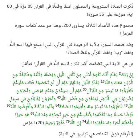
ذُكرت الصلاة المشروعة والمصلون اسمًا وفعلًا في القرآن 85 مرّة في 80
آية، موزعة على 35 سورة!
مجموع هذه الأعداد الثلاثة يساوي 200، وهذا هو عدد كلمات سورة
المزمل!
وقد ختمت السورة بالآية الوحيدة في القرآن، التي اجتمع فيها اسم اللَّه
ولفظ "رب" ولفظ القرآن ولفظ الصلاة!
بل هي الآية التي تضمَّنت أكبر تكرار لاسم اللَّه في القرآن! فتأمّل:
2
إِنَّ رَبَّكَ
يَعْلَمُ أَنَّكَ تَقُومُ أَدْنَى مِنْ ثُلُثَيِ اللَّيْلِ وَنِصْفَهُ وَثُلُثَهُ وَطَائِفَةٌ مِنَ
16
الَّذِيْنَ مَعَكَ وَاللَّهُ
يُقَدِّرُ اللَّيْلَ وَالنَّهَارَ عَلِمَ أَنْ لَنْ تُحْصُوْهُ فَتَابَ عَلَيْكُمْ
30
فَاقْرَؤُوا مَا تَيَسَّرَ مِنَ الْقُرْآنِ
عَلِمَ أَن سَيَكُوْنُ مِنْكُم مَرْضَى وَآخَرُوْنَ
43
يَضْرِبُوْنَ فِي الْأَرْضِ يَبْتَغُوْنَ مِنْ فَضْلِ اللَّهِ
وَآخَرُوْنَ يُقَاتِلُوْنَ فِي سَبِيْلِ
58
54
48
اللَّهِ
فَاقْرَؤُوا مَا تَيَسَّرَ مِنْهُ وَأَقِيْمُوا الصَّلَاةَ
وَآتُوا الزَّكَاةَ وَأَقْرِضُوا اللَّهَ
68
قَرْضًا حَسَنًا وَمَا تُقَدِّمُوا لِأَنفُسِكُمْ مِنْ خَيْرٍ تَجِدُوْهُ عِنْدَ اللَّهِ
هُوَ خَيْرًا
76
74
وَأَعْظَمَ أَجْرًا وَاسْتَغْفِرُوا اللَّهَ
إِنَّ اللَّهَ
غَفُوْرٌ رَحِيْمٌ
(20) المزمل
(الأرقام فوق الكلمات هي ترتيبها في الآية).