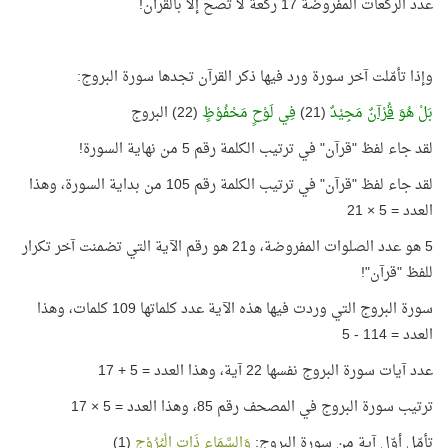
عدد الركعات المفروضة 17 ركعة لا تصح إلا بالقرآن!
وإذا تأمّلت آخر سورة ورد فيها ذكر القرآن تجدها سورة البروج:
بَلْ هُوَ
قُرْآنٌ
مَجِيْدٌ
(21)
فِي لَوْحٍ مَحْفُوْظٍ
(22) البروج
لقد جاء لفظ "قرآن" في ترتيب الكلمة رقم 5 من نهاية السورة!
لقد جاء لفظ "قرآن" في ترتيب الكلمة رقم 105 من بداية السورة، وهذا
العدد = 5 × 21
5 هو عدد الصلوات المفروضة، و21 هو رقم الآية التي تضمنت آخر تكرار
للفظ "قرآن"!
سورة البروج التي وردت فيها هذه الآية عدد كلماتها 109 كلمات، وهذا
العدد = 114 - 5
عدد آيات سورة البروج نفسها 22 آية، وهذا العدد = 5 + 17
ترتيب سورة البروج في المصحف رقم 85، وهذا العدد = 5 × 17
تأمّل أوّل آية من سورة البروج:
وَالسَّمَاءِ ذَاتِ الْبُرُوْجِ
(1)