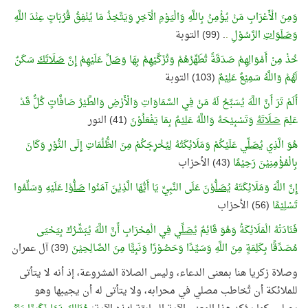
وَمِنَ الْأَعْرَابِ مَنْ يُؤْمِنُ بِاللَّهِ وَالْيَوْمِ الْآخِرِ وَيَتَّخِذُ مَا يُنْفِقُ قُرُبَاتٍ عِنْدَ اللَّهِ
وَصَلَوَاتِ
الرَّسُوْلِ
.
. (99) التوبة
خُذْ مِنْ أَمْوَالِهِمْ صَدَقَةً تُطَهِّرُهُمْ وَتُزَكِّيْهِمْ بِهَا
وَصَلِّ
عَلَيْهِمْ إِنَّ
صَلَاتَكَ
سَكَنٌ
لَهُمْ وَاللَّهُ سَمِيْعٌ عَلِيْمٌ
(103) التوبة
أَلَمْ تَرَ أَنَّ اللَّهَ يُسَبِّحُ لَهُ مَنْ فِي السَّمَاوَاتِ وَالْأَرْضِ وَالطَّيْرُ صَافَّاتٍ كُلٌّ قَدْ
عَلِمَ
صَلَاتَهُ
وَتَسْبِيْحَهُ وَاللَّهُ عَلِيْمٌ بِمَا يَفْعَلُوْنَ
(41) النور
هُوَ الَّذِي
يُصَلِّي
عَلَيْكُمْ وَمَلَائِكَتُهُ لِيُخْرِجَكُمْ مِنَ الظُّلُمَاتِ إِلَى النُّوْرِ وَكَانَ
بِالْمُؤْمِنِيْنَ رَحِيْمًا
(43) الأحزاب
إِنَّ اللَّهَ وَمَلَائِكَتَهُ
يُصَلُّوْنَ
عَلَى النَّبِيِّ يَا أَيُّهَا الَّذِيْنَ آمَنُوا
صَلُّوْا
عَلَيْهِ وَسَلِّمُوا
تَسْلِيْمًا
(56) الأحزاب
فَنَادَتْهُ الْمَلَائِكَةُ وَهُوَ قَائِمٌ
يُصَلِّي
فِي الْمِحْرَابِ أَنَّ اللَّهَ يُبَشِّرُكَ بِيَحْيَى
مُصَدِّقًا بِكَلِمَةٍ مِنَ اللَّهِ وَسَيِّدًا وَحَصُوْرًا وَنَبِيًّا مِنَ الصَّالِحِيْنَ
(39) آل عمران
وصلاة زكريا هنا بمعنى الدعاء، وليس الصلاة المشروعة، إذ أنه لا يتأتى
للملائكة أن تُخاطب مصلي في محرابه، ولا يتأتى له أن يجيبها وهو