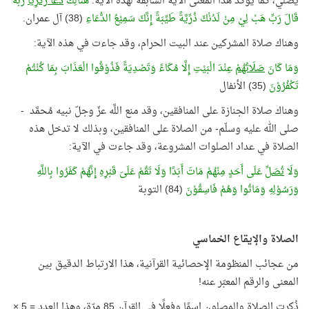
يصلي، كما يؤكد هذا المعنى الآية السابقة لهذه الآية:
هُنَالِكَ
دَعَا زَكَرِيَّا
رَبَّهُ
قَالَ رَبِّ هَبْ لِيْ مِنْ لَدُنْكَ ذُرِّيَّةً طَيِّبَةً إِنَّكَ سَمِيْعُ الدُّعَاءِ
(38) آل عمران.
وهناك صلاة المشركين عند البيت الحرام، وقد جاءت في هذه الآية:
وَمَا كَانَ
صَلَاتُهُمْ
عِنْدَ الْبَيْتِ إِلَّا مُكَاءً وَتَصْدِيَةً فَذُوْقُوا الْعَذَابَ بِمَا كُنْتُمْ
تَكْفُرُوْنَ
(35) الأنفال
وهناك صلاة الجنازة على المنافقين، وقد منع اللَّه عزّ وجلّ نبيه مُحمَّد -
صلى الله عليه وسلّم- من الصلاة على المنافقين، وبذلك لا تدخل هذه
الصلاة في عداد الصلوات المشروعة، وقد جاءت في الآية:
وَلَا
تُصَلِّ
عَلَى أَحَدٍ مِنْهُمْ مَاتَ أَبَدًا وَلَا تَقُمْ عَلَىَ قَبْرِهِ إِنَّهُمْ كَفَرُوا بِاللَّهِ
وَرَسُوْلِهِ وَمَاتُوا وَهُمْ فَاسِقُوْنَ
(84) التوبة
الصلاة والإيقاع الخماسي
من عجائب المنظومة الإحصائية القرآنية، هذا الارتباط الدقيق بين
المعنى والرقم المعبّر عنه!
ذُكرت الصلاة والمصلون اسمًا وفعلًا في القرآن 85 مرّة، وهذا العدد = 5 ×