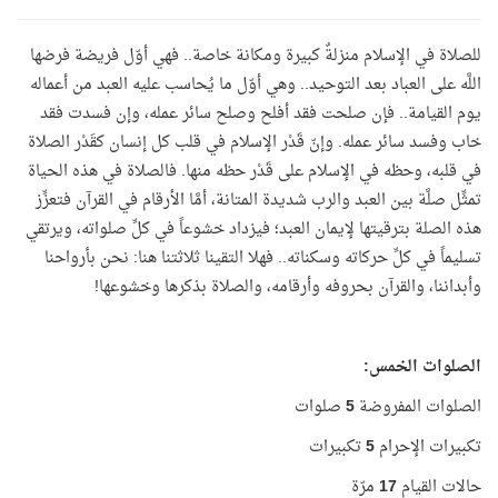
للصلاة في الإسلام منزلةٌ كبيرة ومكانة خاصة.. فهي أوّل فريضة فرضها
اللَّه على العباد بعد التوحيد.. وهي أوّل ما يُحاسب عليه العبد من أعماله
يوم القيامة.. فإن صلحت فقد أفلح وصلح سائر عمله، وإن فسدت فقد
خاب وفسد سائر عمله. وإنّ قَدْر الإسلام في قلب كل إنسان كقَدْر الصلاة
في قلبه، وحظه في الإسلام على قَدْر حظه منها
.
فالصلاة في هذه الحياة
تمثِّل صلَّة بين العبد والرب شديدة المتانة، أمَّا الأرقام في القرآن فتعزِّز
هذه الصلة بترقيتها لإيمان العبد؛ فيزداد خشوعاً في كلِّ صلواته، ويرتقي
تسليماً في كلِّ حركاته وسكناته.. فهلا التقينا ثلاثتنا هنا: نحن بأرواحنا
وأبداننا، والقرآن بحروفه وأرقامه، والصلاة بذكرها وخشوعها!
الصلوات الخمس:
الصلوات المفروضة
5
صلوات
تكبيرات الإحرام
5
تكبيرات
حالات القيام
17
مرّة