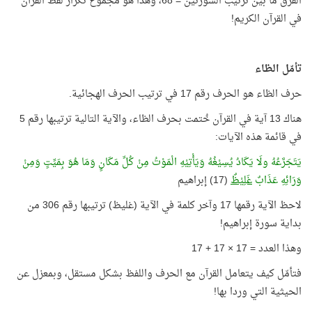
الفرق ما بين ترتيب السورتين = 68، وهذا هو مجموع تكرار لفظ القرآن
في القرآن الكريم!
تأمّل الظاء
حرف الظاء هو الحرف رقم 17 في ترتيب الحرف الهجائية.
هناك 13 آية في القرآن خُتمت بحرف الظاء، والآية التالية ترتيبها رقم 5
في قائمة هذه الآيات:
يَتَجَرَّعُهُ ولَا يَكَادُ يُسِيْغُهُ وَيَأْتِيْهِ الْمَوْتُ مِنْ كُلِّ مَكَانٍ وَمَا هُوَ بِمَيِّتٍ وَمِنْ
وَرَائِهِ عَذَابٌ
غَلِيْظٌ
(17) إبراهيم
لاحظ الآية رقمها 17 وآخر كلمة في الآية (غليظ) ترتيبها رقم 306 من
بداية سورة إبراهيم!
وهذا العدد = 17 × 17 + 17
فتأمّل كيف يتعامل القرآن مع الحرف واللفظ بشكل مستقل، وبمعزل عن
الحيثية التي وردا بها!