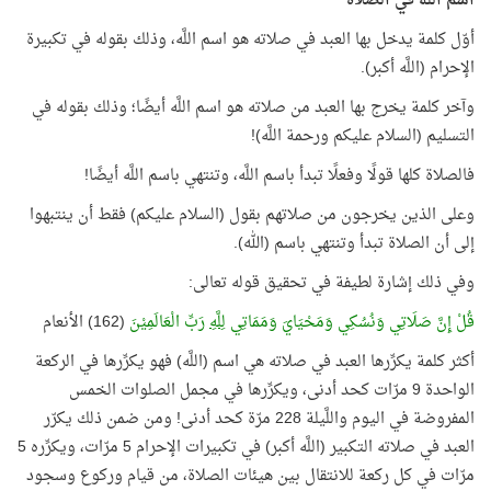
اسم اللَّه في الصلاة
أوّل كلمة يدخل بها العبد في صلاته هو اسم اللَّه، وذلك بقوله في تكبيرة
الإحرام (اللَّه أكبر).
وآخر كلمة يخرج بها العبد من صلاته هو اسم اللَّه أيضًا؛ وذلك بقوله في
التسليم (السلام عليكم ورحمة اللَّه)!
فالصلاة كلها قولًا وفعلًا تبدأ باسم اللَّه، وتنتهي باسم اللَّه أيضًا!
وعلى الذين يخرجون من صلاتهم بقول (السلام عليكم) فقط أن ينتبهوا
إلى أن الصلاة تبدأ وتنتهي باسم (الله).
وفي ذلك إشارة لطيفة في تحقيق قوله تعالى:
قُلْ إِنَّ صَلَاتِي وَنُسُكِي وَمَحْيَايَ وَمَمَاتِي
لِلَّهِ
رَبِّ الْعَالَمِيْنَ
(162) الأنعام
أكثر كلمة يكرِّرها العبد في صلاته هي اسم (اللَّه) فهو يكرِّرها في الركعة
الواحدة 9 مرّات كحد أدنى، ويكرِّرها في مجمل الصلوات الخمس
المفروضة في اليوم واللَّيلة 228 مرّة كحد أدنى! ومن ضمن ذلك يكرّر
العبد في صلاته التكبير (اللَّه أكبر) في تكبيرات الإحرام 5 مرّات، ويكرِّره 5
مرّات في كل ركعة للانتقال بين هيئات الصلاة، من قيام وركوع وسجود