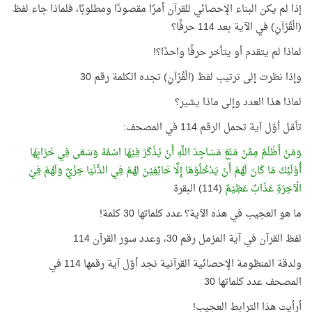
إذا لم يكن البناء الإحصائي للقرآن أمرًا مقصودًا ومطلوبًا، فلماذا جاء لفظ
(الْقُرْآنِ) في الآية بعد 114 حرفًا؟
لماذا لم يتقدم أو يتأخر حرفًا واحدًا؟!
وإذا نظرت إلى ترتيب لفظ (الْقُرْآنِ) تجده الكلمة رقم 30
لماذا هذا العدد وإلى ماذا يشير؟
تأمّل أوّل آية تحمل الرقم 114 في المصحف:
وَمَنْ أَظْلَمُ مِمَّنْ مَنَعَ مَسَاجِدَ اللَّهِ أَنْ يُذْكَرَ فِيْهَا اسْمُهُ وَسَعَى فِي خَرَابِهَا
أُوْلَئِكَ مَا كَانَ لَهُمْ أَنْ يَدْخُلُوْهَا إِلَّا خَائِفِيْنَ لهُمْ فِي الدُّنْيَا خِزْيٌ وَلَهُمْ فِيْ
الْآخِرَةِ عَذَابٌ عَظِيْمٌ
(114) البقرة
ما هو العجيب في هذه الآية؟ عدد كلماتها 30 كلمة!
لفظ القرآن في آية المزمل رقم 30، وعدد سور القرآن 114
ولدقة المنظومة الإحصائية القرآنية نجد أوّل آية رقمها 114 في
المصحف عدد كلماتها 30
أرأيت هذا الترابط العجيب!