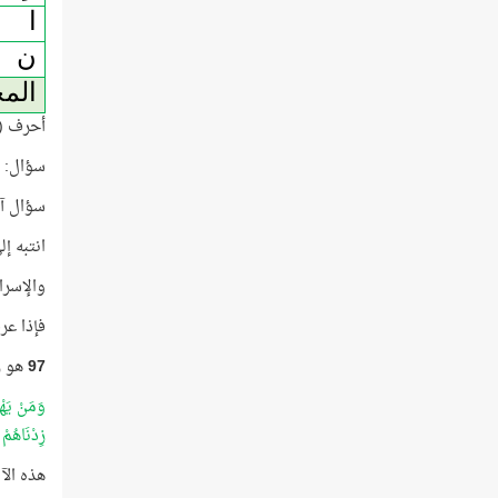
ا
ن
الم
أحرف (ال
سؤال: ل
سؤال آخ
انتبه إل
والإسراء
فإذا عرف
97
هو ر
وَمَنْ يَهْ
زِدْنَاهُمْ
هذه الآ