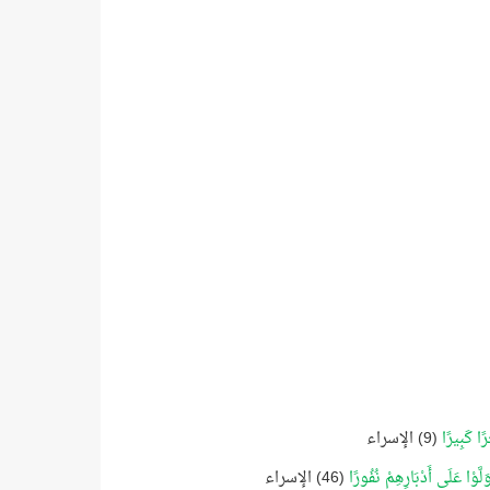
رًا كَبِيرًا
(9) الإسراء
َّوْا عَلَى أَدْبَارِهِمْ نُفُورًا
(46) الإسراء