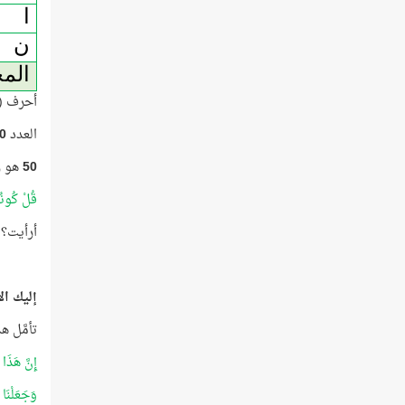
ا
ن
الم
أحرف (ا
العدد
0
50
هو ر
قُلْ كُونُ
أرأيت؟!
إليك ال
تأمَّل 
إِنَّ هَذَا
وَجَعَلْنَا