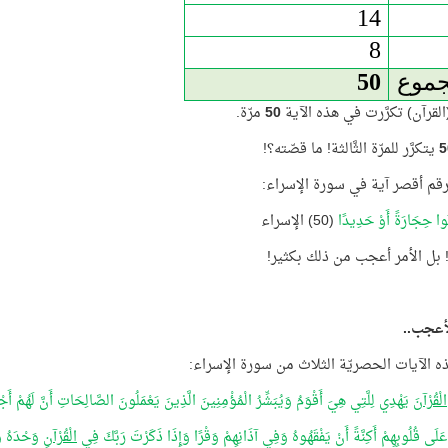
14
8
جموع
50
لقرآن) تكرَّرت في هذه الآية
50
مرّة.
5
يتكرَّر للمرّة الثَّالثة! ما قصّته؟!
قم أقصر آية في سورة الإسراء:
وا حِجَارَةً أَوْ حَدِيدًا
(50) الإسراء
 بل الأمر أعجب من ذلك بكثير!
أعجب..
هذه الآيات الحصريّة الثلاث من سورة الإسراء:
الْقُرْآنَ
يَهْدِي لِلَّتِي هِيَ أَقْوَمُ وَيُبَشِّرُ الْمُؤْمِنِينَ الَّذِينَ يَعْمَلُونَ الصَّالِحَاتِ أَنَّ لَهُمْ أَجْ
 عَلَى قُلُوبِهِمْ أَكِنَّةً أَنْ يَفْقَهُوهُ وَفِي آذَانِهِمْ وَقْرًا وَإِذَا ذَكَرْتَ رَبَّكَ فِي
الْقُرْآنِ
وَحْدَهُ وَل