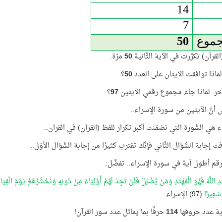
14
7
جموع
50
قرآن) تكرَّرت في الآية الثَّانية
50
مرّة.
ماذا توافقت الآيتان على العدد
50
؟
ر: لماذا جاء مجموع رقمي الآيتين
97
؟
ى أنَّ الآيتين من سورة الإسراء..
 هي السُّورة التي تضمّنت أكبر تكرار للفظ (القرآن) في القرآن..
ت إجابة السُّؤال الثَّاني فإنّك تقترب كثيرًا من إجابة السُّؤال الأوّل..
قم أطول آية في سورة الإسراء.. تفضَّل:
دِ اللَّهُ فَهُوَ الْمُهْتَدِ وَمَنْ يُضْلِلْ فَلَنْ تَجِدَ لَهُمْ أَوْلِيَاءَ مِنْ دُونِهِ وَنَحْشُرُهُمْ يَوْمَ الْقِي
 سَعِيرًا
(97) الإسراء
ية عدد حروفها
114
حرفًا بما يماثل عدد سور القرآن!