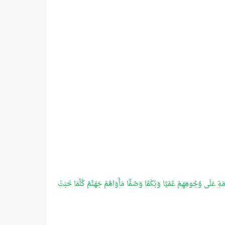
َامَةِ عَلَى وُجُوهِهِمْ عُمْيًا وَبُكْمًا وَصُمًّا مَأْوَاهُمْ جَهَنَّمُ كُلَّمَا خَبَتْ