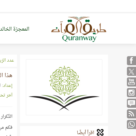
المعجزة الخالد
عدد الزي
هذا ال
إعداد:
ا
آخر تح
التِّكرا
فكم من 
اقرأ أيضًا