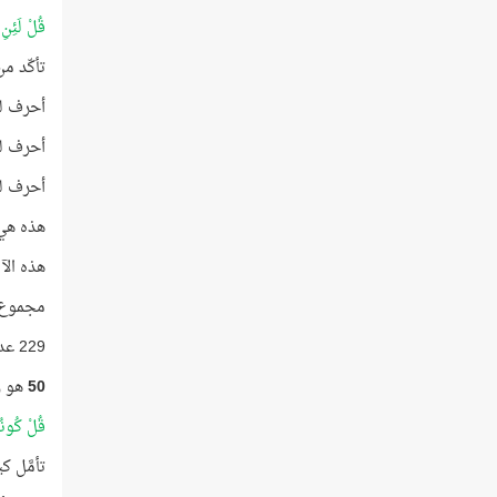
قُلْ لَئِنِ
تأكّد من
أحرف لف
أحرف لفظ
أحرف لفظ
هذه هي 
هذه الآ
مجموع 
229 عدد أوّليّ ترتيبه في قائمة الأعداد الأوَّليَّة رقم
50
هو ر
قُلْ كُونُ
تأمَّل ك