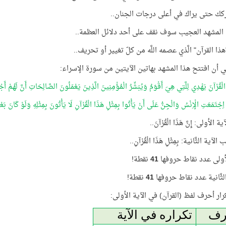
كك حتى يراك في أعلى درجات الجنان..
المشهد العجيب سوف نقف على أحد دلائل العظمة..
ا القرآن" الَّذي عصمه اللَّه من كلّ تغيير أو تحريف..
 أن افتتح هذا المشهد بهاتين الآيتين من سورة الإسراء:
الْقُرْآنَ يَهْدِي لِلَّتِي هِيَ أَقْوَمُ وَيُبَشِّرُ الْمُؤْمِنِينَ الَّذِينَ يَعْمَلُونَ الصَّالِحَاتِ أَنَّ لَهُمْ أَج
 اِجْتَمَعَتِ الْإِنْسُ وَالْجِنُّ عَلَى أَنْ يَأْتُوا بِمِثْلِ هَذَا الْقُرْآنِ لَا يَأْتُونَ بِمِثْلِهِ وَلَوْ كَانَ 
 الأولى: إِنَّ هَذَا الْقُرْآنَ..
آية الثَّانية: بِمِثْلِ هَذَا الْقُرْآنِ..
لأولى عدد نقاط حروفها
41
نقطة!
لثَّانية عدد نقاط حروفها
41
نقطة!
كرار أحرف لفظ (القرآن) في الآية الأولى:
رف
تكراره في الآية