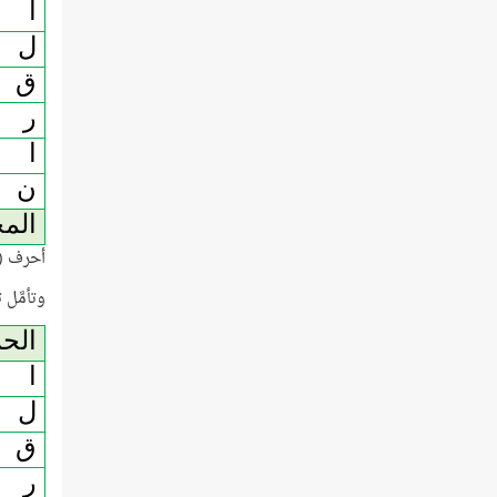
ا
ل
ق
ر
ا
ن
الم
أحرف (ا
وتأمَّل 
الح
ا
ل
ق
ر