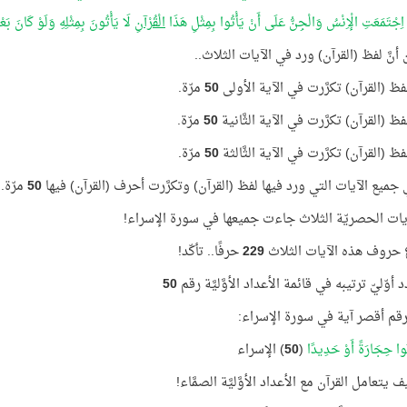
 اِجْتَمَعَتِ الْإِنْسُ وَالْجِنُّ عَلَى أَنْ يَأْتُوا بِمِثْلِ هَذَا
الْقُرْآنِ
لَا يَأْتُونَ بِمِثْلِهِ وَلَوْ كَانَ ب
 أنَّ لفظ (القرآن) ورد في الآيات الثلاث..
ظ (القرآن) تكرَّرت في الآية الأولى
50
مرّة.
 (القرآن) تكرَّرت في الآية الثَّانية
50
مرّة.
 (القرآن) تكرَّرت في الآية الثَّالثة
50
مرّة.
جميع الآيات التي ورد فيها لفظ (القرآن) وتكرَّرت أحرف (القرآن) فيها
50
مرّة..
يات الحصريّة الثلاث جاءت جميعها في سورة الإسراء!
حروف هذه الآيات الثلاث
229
حرفًا.. تأكّد!
50
قم أقصر آية في سورة الإسراء:
وا حِجَارَةً أَوْ حَدِيدًا
(
50
) الإسراء
يف يتعامل القرآن مع الأعداد الأوَّليَّة الصمَّاء!