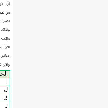
إنَّها ا
هل فهمت
الإسراء 
ولذلك ج
والإسرا
الآية ر
حقائق ر
والآن تأ
الح
ا
ل
ق
ر