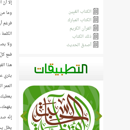
إلَّا أن
الكتاب المُبِين
وما من ا
الكتاب المبارك
فرغم أنّ
القرآن الكريم
الكلمة 
ذلك الكتاب
ولا يصل 
أصدق الحديث
فمع كلّ
هذا الق
يثري عق
العمر ا
يعطيك م
يفهمك، 
إنّه صد
يظل يسع