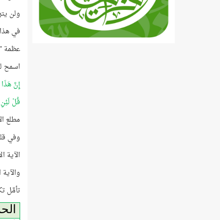
ولن يتر
في هذا 
عظمة "هذ
اسمح لي
إِنَّ هَذَا 
قُلْ لَئِنِ
مطلع الآية
وفي قلب ال
الآية ا
والآية ا
تأمَّل ت
الح