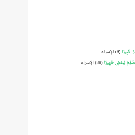
ْرًا كَبِيرًا
(9) الإسراء
بَعْضُهُمْ لِبَعْضٍ ظَهِيرًا
(88) الإسراء