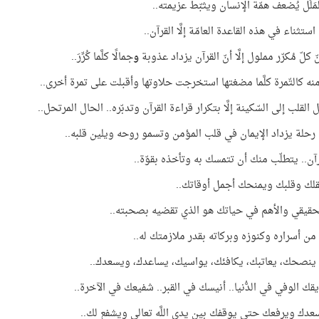
ّ المَلَل يُضعف همّة الإنسان ويثبّط عزيمته..
ستثناء في هذه القاعدة العامّة إلَّا القرآن..
 كلّ مُكرّر مملول إلَّا أنّ القرآن يزداد عذوبة
و
جمالًا كلَّما كُرِّرَ..
منه كالتّمرة كلَّما مضغتها استخرجت حلاوتها وأقبلت على تمرة أخرى..
القلب إلى السّكينة إلَّا بتكرار قراءة القرآن وتدبّره.. الحال المرتحل..
 رحلة يزداد الإيمان في قلب المؤمن وتسمو روحه ويلين قلبه..
رآن.. يتطلّب منك أن تتمسك به وتأخذه بقوّة..
لك وقلبك ويمنحك أجمل أوقاتك..
لحقيقي والأهم في حياتك هو الذي تقضيه بصحبته..
ن أسراره وكنوزه وبركاته بقدر ملازمتك له..
ينصحك، يعاتبك، يكافئك، يواسيك، يساعدك، ويسعدك..
يقك الوفي في الدُّنيا.. أنيسك في القبر.. شفيعك في الآخرة..
دك ويرفعك حتى يوقفك بين يدي اللَّه تعالى ويشفع لك..