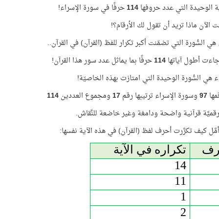
لآية الوحيدة التي عدد حروفها
114
حرفًا في سورة الإسراء!
 الآن ماذا تريد أن تقول لك الأرقام؟!
هي السُّورة التي تضمّنت أكبر تكرار للفظ (القرآن) في القرآن..
اءت أطول آياتها
114
حرفًا بما يماثل عدد سور هذا القرآن!
ء هي السُّورة الوحيدة التي امتازت بهذه الخاصيّة!
قمها
97
وسورة الإسراء ترتيبها رقم
17
ومجموع العددين
114
قميَّة قرآنية واضحة ودامغة وغير خاضعة للنِّقاش.
مَّل
كيف تكرَّرت أحرف لفظ (القرآن) في هذه الآية نفسها:
رف
تكراره في الآية
14
11
1
2