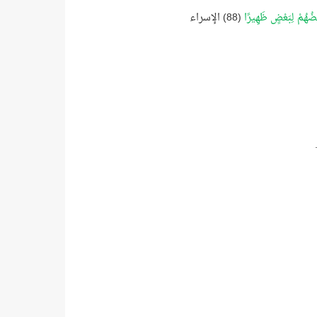
َعْضُهُمْ لِبَعْضٍ ظَهِيرًا
(88) الإسراء