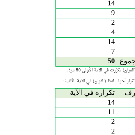
14
9
2
4
14
7
جموع
50
لقرآن) تكرَّرت في الآية الأولى
50
مرّة.
تكرار أحرف لفظ (القرآن) في الآية الثَّانية:
رف
تكراره في الآية
14
11
2
2