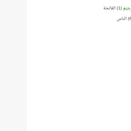
َّحِيْمِ
(1) الفاتحة