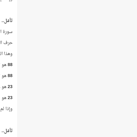
تأمّل..
سورة الغا
حرف الصاد ا
وهذا ال
88
هو ت
88
هو ت
23
هو ع
23
هو م
وإذا لم
تأمّل..