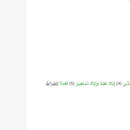
دِّينِ
(4)
إِيَّاكَ نَعْبُدُ وَإِيَّاكَ نَسْتَعِينُ
(5)
اِهْدِنَا
الصِّرَاطَ