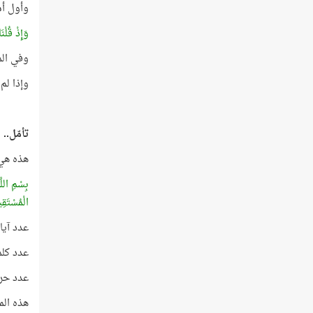
وأول أمر 
وَإِذْ قُلْنَ
وفي الم
وإذا لم
تأمّل..
هذه هي 
بِسْمِ اللَّ
الْمُسْتَقِ
عدد آيا
عدد كلم
عدد حرو
هذه الم