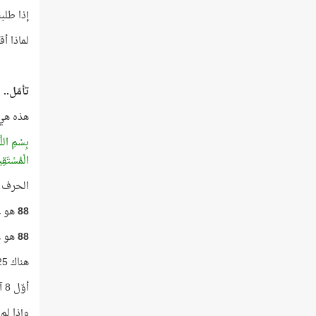
إذا طلب
لماذا أ
تأمّل..
هذه هي 
بِسْمِ اللَّ
الْمُسْتَقِ
الحرف الذي ترتي
88
هو ع
88
هو ع
هناك 25 آية في القرآن الكريم أرقامها 88، وفي أوّل 8 آيات منها لم يرد حرف الصاد مطلقًا!
أوّل 8 آيات في المصحف يرد فيها حرف الصاد مجموع أرقامها يساوي
وإذا لم