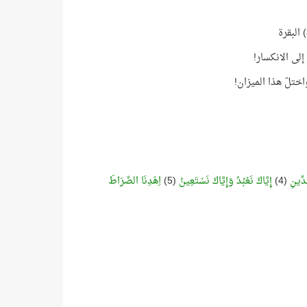
لى الانكسار!
تلّ هذا الميزان!
دِّينِ
(4)
إِيَّاكَ نَعْبُدُ وَإِيَّاكَ نَسْتَعِينُ
(5)
اِهْدِنَا الصِّرَاطَ