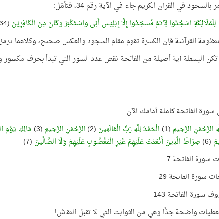
بالسجود في القرآن الكريم جاء في الآية رقم 34، فتأمّل:
ا لِلْمَلَائِكَةِ
اسْجُدُوا
لِآدَمَ فَسَجَدُوا إِلَّا إِبْلِيْسَ أَبَى وَاسْتَكْبَرَ وَكَانَ مِنَ الْكَافِرِيْنَ
(34) البقرة
نظومة القرآنية فإن الكسرة تقوم مقام السجود والعكس صحيح، وكلاهما يرمز إ
 تكن البسملة آية أصيلة من الفاتحة نقص عدد السور التي تبدأ بحرف مكسور واخ
سورة الفاتحة كاملة أمامك الآن..
هِ الرَّحْمَنِ الرَّحِيمِ
(1)
الْحَمْدُ لِلَّهِ رَبِّ الْعَالَمِينَ
(2)
الرَّحْمَنِ الرَّحِيمِ
(3)
مَالِكِ يَوْمِ ال
يمَ
(6)
صِرَاطَ الَّذِينَ أَنْعَمْتَ عَلَيْهِمْ غَيْرِ الْمَغْضُوبِ عَلَيْهِمْ وَلَا الضَّالِّينَ
(7)
ت سورة الفاتحة 7
ات سورة الفاتحة 29
ف سورة الفاتحة 143
عطيات واضحة جدًّا وهي من الثوابت التي لا تقبل النقاش!