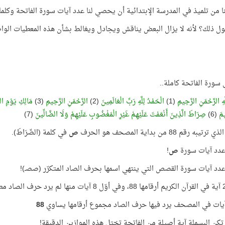
نا من تلميذ في المدرسة الإبتدائية أن يحصي لنا عدد آيات سورة الفاتحة وكلم
قول ذلك؟ لأنه لا يزال البعض يناقش ويجادل ويغالط بشأن هذه المعطيات الو
سورة الفاتحة كاملة..
هِ الرَّحْمَنِ الرَّحِيمِ
(1)
الْحَمْدُ لِلَّهِ رَبِّ الْعَالَمِينَ
(2)
الرَّحْمَنِ الرَّحِيمِ
(3)
مَالِكِ يَوْمِ ال
يمَ
(6)
صِرَاطَ الَّذِينَ أَنْعَمْتَ عَلَيْهِمْ غَيْرِ الْمَغْضُوبِ عَلَيْهِمْ وَلَا الضَّالِّينَ
(7)
به رقم 88 من بداية المصحف هو الحرف
ص
في كلمة (الصِّرَاطَ).
دد آيات سورة
ص
!
دد آيات سورة القصص التي ينتهي اسمها بحرف الصاد المتكرّر (صصـ)!
88
 تكن البسملة آية أصيلة من الفاتحة تختل هذه الموازين الدقيقة!