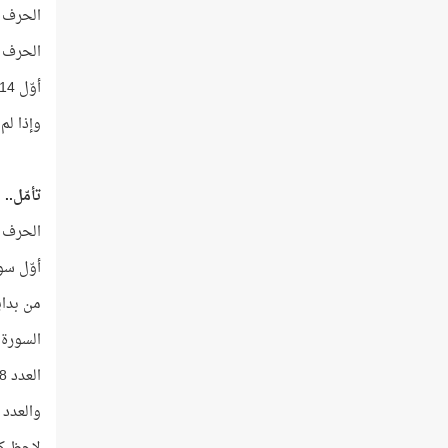
الحرف الذي ترتي
الحرف
أوّل 14 آية في المصحف مجموع كلماتها
وإذا لم
تأمّل..
الحرف الذي ترتي
أوّل سو
من بداية 
السورة 
العدد 28 يساوي 14 + 14
والعدد 14 هو ترتيب الحرف