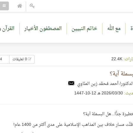
ة
مع الله
خاتم النبيين
المصطفون الأخيار
القرآن و
ارات:
22.4K
0 تعليقات
24 إع
سملة آية؟
لدكتور/ أحمد مُحمَّد زين المنّاوي
ديث:
30‏/03‏/2026 هـ 12-10-1447
يرة جدًّا.. هل البسملة آية؟
ت مسار خلاف بين المذاهب الإسلامية على مدى أكثر من 1400 عام!