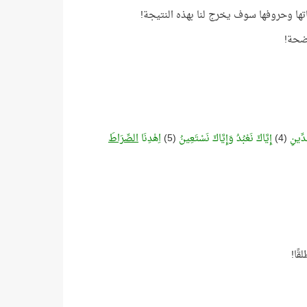
اتها وحروفها سوف يخرج لنا بهذه النتيجة!
اضحة!
دِّينِ
(4)
إِيَّاكَ نَعْبُدُ وَإِيَّاكَ نَسْتَعِينُ
(5)
اِهْدِنَا
الصِّرَاطَ