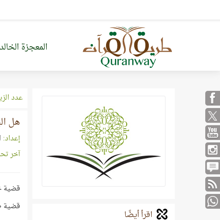
المعجزة الخالد
عدد الزي
هل الب
إعداد:
ا
آخر تح
قضية خط
قضية ظلّ
اقرأ أيضًا