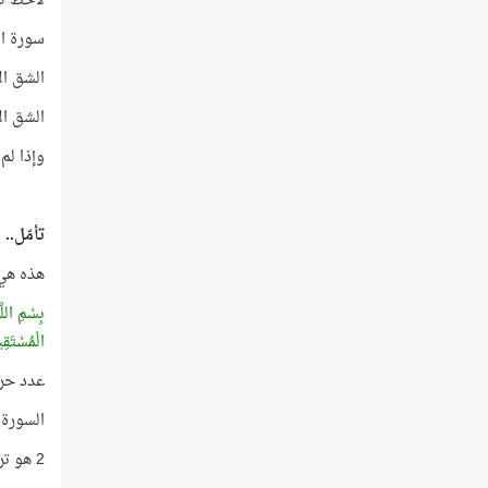
لاحظ كي
سورة القص
الشق الأيمن من 
الشق الأيسر من هذا 
وإذا لم
تأمّل..
هذه هي 
بِسْمِ اللّ
الْمُسْتَقِ
عدد حرو
السورة التي
2 هو ترتيب سورة البقرة في المصحف!