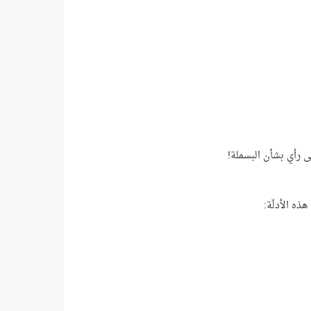
لى رأي بشأن البسملة!
ذه الأدلّة: