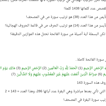
ف تكرّر الترتيب الهجائي في ترتيب السورة لأنها تضمّنت الحرف مكرّرًا (صصـ)!
ص عدد كلماتها 1438 كلمة!
هذا العدد (38) هو ترتيب سورة ص في المصحف!
العدد (14) هو ترتيب الحرف ص في قائمة الحروف الهجائية!
 تكن البسملة آية أصيلة من سورة الفاتحة تختل هذه الموازين الدقيقة!
سورة الفاتحة كاملة..
َهِ الرَّحْمَنِ الرَّحِيمِ
(1)
الْحَمْدُ لِلَّهِ رَبِّ الْعَالَمِينَ
(2)
الرَّحْمَنِ الرَّحِيمِ
(3)
مَالِكِ يَوْمِ ال
يمَ
(6)
صِرَاطَ الَّذِينَ أَنْعَمْتَ عَلَيْهِمْ غَيْرِ الْمَغْضُوبِ عَلَيْهِمْ وَلَا الضَّالِّينَ
(7)
ف هذه السورة 143
 تأتي بعدها مباشرة وهي البقرة عدد آياتها 286، وهذا العدد = 143 × 2