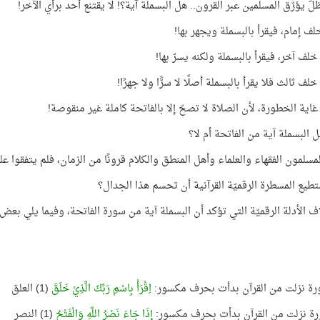
ّ يؤرّق المسلمين عبر القرون.. هل البسملة آية؟! لا يقتنع أحد برأي الآخر!
ف إمام، فيقرأ بالبسملة ويجهر بها!
لف آخر، فيقرأ بالبسملة ولكنه يسرّ بها!
ف ثالث فلا يقرأ بالبسملة أصلًا لا سرًّا ولا جهرًا!
غاية الخطورة، لأن الصلاة لا تصحّ إلا بالفاتحة كاملة غير منقوصة!
 البسملة آية من الفاتحة أم لا؟
لمسلمون الفقهاء والعلماء وأهل المنطق والكلام قرونًا من الزمان، فلم يتفقوا ع
طيع المسطرة الرقميّة القرآنية أن تحسم هذا الجدال؟
اف الأدلة الرقميّة التي تؤكد أن البسملة آية من سورة الفاتحة، وفيما يلي بعض ه
رة نزلت من القرآن بدأت بحرف مكسور:
اِقْرَأْ بِاسْمِ رَبِّكَ الَّذِيْ خَلَقَ
(1) العلق
رة نزلت من القرآن بدأت بحرف مكسور:
إِذَا جَاءَ نَصْرُ اللَّهِ وَالْفَتْحُ
(1) النصر