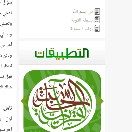
سؤال ظل
قل بسم اللَّه
تصلي خل
بسملة التوبة
وتصلي خ
نوادر البسملة
وتصلي خل
أمر في 
ولكن هل
انتظر ا
فهل تست
هناك آل
تأمّل..
أوّل سو
آخر سو