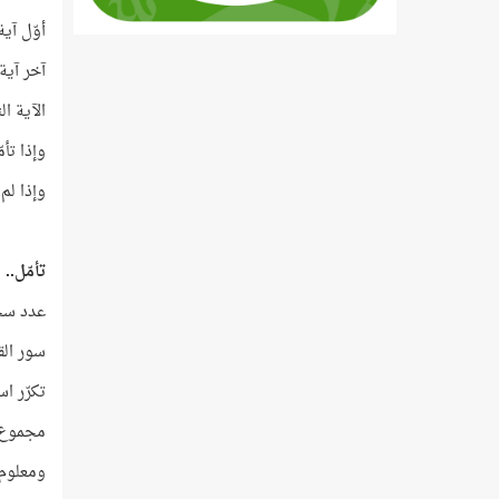
أوّل آ
آخر آي
الآية ا
وإذا تأ
وإذا لم
تأمّل..
عدد سجدا
سور القرآن ا
تكرّر اسم اللَّه
مجموع ترتيب
ومعلوم أ