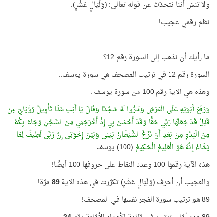
ولا تنسَ أننا نتحدّث عن قوله تعالى: (وَلَيَالٍ عَشْرٍ).
نظم رقمي عجيب!
ما رأيك أن نذهب إلى السورة رقم 12؟
السورة رقم 12 في ترتيب المصحف هي سورة يوسف..
وهذه هي الآية رقم 100 من سورة يوسف..
وَرَفَعَ أَبَوَيْهِ عَلَى الْعَرْشِ وَخَرُّوا لَهُ سُجَّدًا وَقَالَ يَا أَبَتِ هَذَا تَأْوِيلُ رُؤْيَايَ مِنْ
قَبْلُ قَدْ جَعَلَهَا رَبِّي حَقًّا وَقَدْ أَحْسَنَ بِي إِذْ أَخْرَجَنِي مِنَ السِّجْنِ وَجَاءَ بِكُمْ
مِنَ الْبَدْوِ مِنْ بَعْدِ أَنْ نَزَغَ الشَّيْطَانُ بَيْنِي وَبَيْنَ إِخْوَتِي إِنَّ رَبِّي لَطِيفٌ لِمَا
يَشَاءُ إِنَّهُ هُوَ الْعَلِيمُ الْحَكِيمُ
(100) يوسف
هذه الآية رقمها 100 وعدد النقاط على حروفها 100 أيضًا!
والعجيب أن أحرف (وَلَيَالٍ عَشْرٍ) تكرّرت في هذه الآية
89
مرّة!
89 هو ترتيب سورة الفجر نفسها في المصحف!