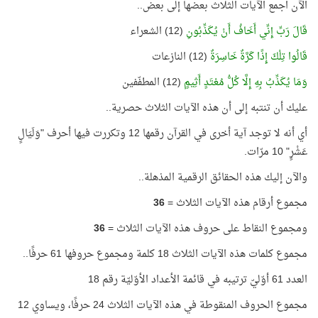
الآن اجمع الآيات الثلاث بعضها إلى بعض..
قَالَ رَبِّ إِنِّي أَخَافُ أَنْ يُكَذِّبُونِ
(12) الشعراء
قَالُوا تِلْكَ إِذًا كَرَّةٌ خَاسِرَةٌ
(12) النازعات
وَمَا يُكَذِّبُ بِهِ إِلَّا كُلُّ مُعْتَدٍ أَثِيمٍ
(12) المطفّفين
عليك أن تنتبه إلى أن هذه الآيات الثلاث حصرية..
أي أنه لا توجد آية أخرى في القرآن رقمها 12 وتكررت فيها أحرف "وَلَيَالٍ
عَشْرٍ" 10 مرّات.
والآن إليك هذه الحقائق الرقمية المذهلة..
مجموع أرقام هذه الآيات الثلاث =
36
ومجموع النقاط على حروف هذه الآيات الثلاث =
36
مجموع كلمات هذه الآيات الثلاث 18 كلمة ومجموع حروفها 61 حرفًا..
العدد 61 أوّليّ ترتيبه في قائمة الأعداد الأوّليّة رقم 18
مجموع الحروف المنقوطة في هذه الآيات الثلاث 24 حرفًا، ويساوي 12