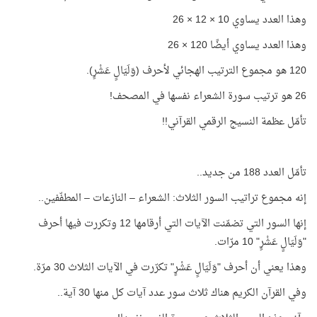
وهذا العدد يساوي 10 × 12 × 26
وهذا العدد يساوي أيضًا 120 × 26
120 هو مجموع الترتيب الهجائي لأحرف (وَلَيَالٍ عَشْرٍ).
26 هو ترتيب سورة الشعراء نفسها في المصحف!
تأمّل عظمة النسيج الرقمي القرآني!!
تأمّل العدد 188 من جديد..
إنه مجموع تراتيب السور الثلاث: الشعراء – النازعات – المطفّفين..
إنها السور التي تضمّنت الآيات التي أرقامها 12 وتكررت فيها أحرف
"وَلَيَالٍ عَشْرٍ" 10 مرّات.
وهذا يعني أن أحرف "وَلَيَالٍ عَشْرٍ" تكرّرت في الآيات الثلاث 30 مرّة.
وفي القرآن الكريم هناك ثلاث سور عدد آيات كل منها 30 آية..