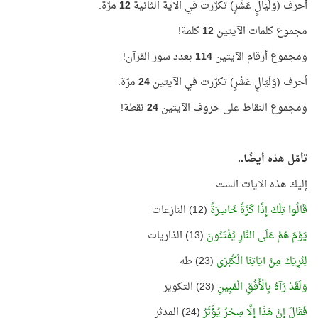
أحرف (وَلَيَالٍ عَشْرٍ) تكرّرت في الآية الثانية
12
مرّة.
مجموع كلمات الآيتين
12
كلمة!
ومجموع أرقام الآيتين
114
بعدد سور القرآن!
أحرف (وَلَيَالٍ عَشْرٍ) تكرّرت في الآيتين
24
مرّة.
ومجموع النقاط على حروف الآيتين
24
نقطة!
تأمّل هذه أيضًا..
إليك هذه الآيات الست..
قَالُوا تِلْكَ إِذًا كَرَّةٌ خَاسِرَةٌ
(12) النازعات
يَوْمَ هُمْ عَلَى النَّارِ يُفْتَنُونَ
(13) الذاريات
لِنُرِيَكَ مِنْ آيَاتِنَا الْكُبْرَى
(23) طه
وَلَقَدْ رَآهُ بِالْأُفُقِ الْمُبِينِ
(23) التكوير
فَقَالَ إِنْ هَذَا إِلَّا سِحْرٌ يُؤْثَرُ
(24) المدثر