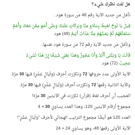
هل لفت نظرك شيء؟
تأمّل من جديد الآية رقم 48 من سورة هود..
قِيلَ يَا نُوحُ اهْبِطْ بِسَلَامٍ مِنَّا وَبَركَاتٍ عَلَيْكَ وَعَلَى أُمَمٍ مِمَّنْ مَعَكَ وَأُمَمٌ
سَنُمَتِّعُهُمْ ثُمَّ يَمَسُّهُمْ مِنَّا عَذَابٌ أَلِيمٌ
(48) هود
وتأمّل من جديد الآية رقم 72 من سورة هود نفسها..
قَالَتْ يَا وَيْلَتَى أَأَلِدُ وَأَنَا عَجُوزٌ وَهَذَا بَعْلِي شَيْخًا إِنَّ هَذَا لَشَيْءٌ
عَجِيبٌ
(72) هود
الآية الأولى عدد حروفها
72
وتكرّرت أحرف (وَلَيَالٍ عَشْرٍ) فيها
30
مرّة.
والآية الثانية رقمها
72
وتكرّرت أحرف (وَلَيَالٍ عَشْرٍ) فيها
30
مرّة.
العجيب أن أحرف لفظ (قرآن) تكرّرت في الآيتين
30
مرّة!
مجموع أرقام الآيتين 120، وهذا العدد يساوي
30
× 4
العدد 120 هو أيضًا مجموع الترتيب الهجائي لأحرف "وَلَيَالٍ عَشْرٍ"!
الآية الأولى رقمها 48، وهو يساوي 24 + 24