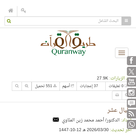
Toggle
navigation
عدد الزيارات:
27.9K
0 تعليقات
37 إعجابات
أسهم
551 تحميل
وليال عشر
إعداد:
الدكتور/ أحمد محمد زين المنّاوي
آخر تحديث:
30‏/03‏/2026 هـ 12-10-1447