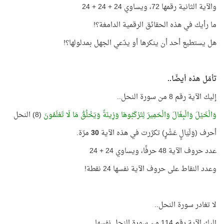
والآية الثانية رقمها 72، ويساوي 24 + 24 + 24
ما رأيك في هذه الحقائق الرقمية الدامغة؟!
هل يستطيع أحد أن ينكرها أو يدّعي الجهل بمدلولها؟!
تأمّل هذه أيضًا..
إليك الآية رقم 8 من سورة النحل..
وَالْخَيْلَ وَالْبِغَالَ وَالْحَمِيرَ لِتَرْكَبُوهَا وَزِينَةً وَيَخْلُقُ مَا لَا تَعْلَمُونَ
(8) النحل
أحرف (وَلَيَالٍ عَشْرٍ) تكرّرت في هذه الآية
30
مرّة.
عدد حروف الآية 48 حرفًا، ويساوي 24 + 24
وعدد النقاط على حروف الآية نفسها 24 نقطة!
لا تغادر سورة النحل..
إليك الآية رقم 114 من سورة النحل نفسها..