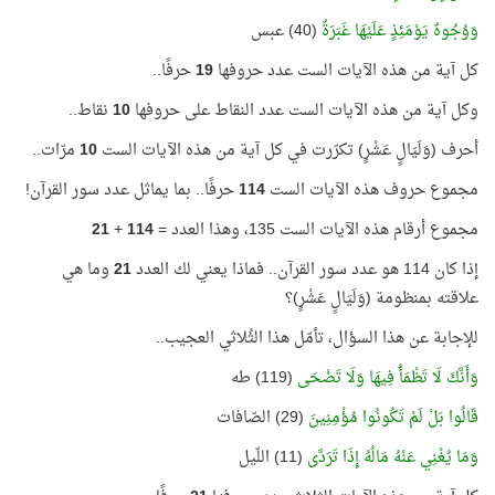
وَوُجُوهٌ يَوْمَئِذٍ عَلَيْهَا غَبَرَةٌ
(40) عبس
كل آية من هذه الآيات الست عدد حروفها
19
حرفًا..
وكل آية من هذه الآيات الست عدد النقاط على حروفها
10
نقاط..
أحرف (وَلَيَالٍ عَشْرٍ) تكرّرت في كل آية من هذه الآيات الست
10
مرّات..
مجموع حروف هذه الآيات الست
114
حرفًا.. بما يماثل عدد سور القرآن!
مجموع أرقام هذه الآيات الست 135، وهذا العدد =
114
+
21
إذا كان 114 هو عدد سور القرآن.. فماذا يعني لك العدد
21
وما هي
علاقته بمنظومة (وَلَيَالٍ عَشْرٍ)؟
للإجابة عن هذا السؤال، تأمّل هذا الثُلاثي العجيب..
وَأَنَّكَ لَا تَظْمَأُ فِيهَا وَلَا تَضْحَى
(119) طه
قَالُوا بَلْ لَمْ تَكُونُوا مُؤْمِنِينَ
(29) الصّافات
وَمَا يُغْنِي عَنْهُ مَالُهُ إِذَا تَرَدَّى
(11) اللّيل