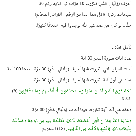
أحرف (وَلَيَالٍ عَشْرٍ) تكرّرت 10 مرّات في الآية رقم 30
سبحانك ربّي!! تأمّل هذا التناظر الرقمي القرآني المحكم!
حقًّا.. لو كان من عند غير الله لوجدوا فيه اختلافًا كثيرًا.
تأمّل هذه..
عدد آيات سورة الفجر 30 آية..
آيات القرآن التي تكررت فيها أحرف (وَلَيَالٍ عَشْرٍ) 30 مرّة عددها
100
آية.
هذه هي أوّل آية تكررت فيها أحرف (وَلَيَالٍ عَشْرٍ) 30 مرّة..
يُخَادِعُونَ اللَّهَ وَالَّذِينَ آمَنُوا وَمَا يَخْدَعُونَ إِلَّا أَنْفُسَهُمْ وَمَا يَشْعُرُونَ
(9)
البقرة
وهذه هي آخر آية تكررت فيها أحرف (وَلَيَالٍ عَشْرٍ) 30 مرّة..
وَمَرْيَمَ ابْنَةَ عِمْرَانَ الَّتِي أَحْصَنَتْ فَرْجَهَا فَنَفَخْنَا فِيهِ مِنْ رُوحِنَا وَصَدَّقَتْ
بِكَلِمَاتِ رَبِّهَا وَكُتُبِهِ وَكَانَتْ مِنَ الْقَانِتِينَ
(12) التحريم