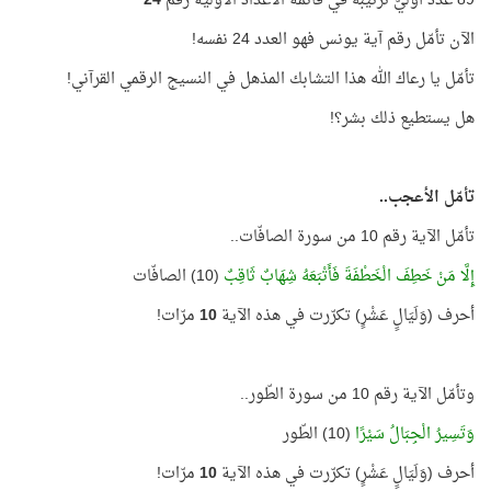
89 عدد أوّليّ ترتيبه في قائمة الأعداد الأوّليّة رقم
24
الآن تأمّل رقم آية يونس فهو العدد 24 نفسه!
تأمّل يا رعاك الله هذا التشابك المذهل في النسيج الرقمي القرآني!
هل يستطيع ذلك بشر؟!
تأمّل الأعجب..
تأمّل الآية رقم 10 من سورة الصافّات..
إِلَّا مَنْ خَطِفَ الْخَطْفَةَ فَأَتْبَعَهُ شِهَابٌ ثَاقِبٌ
(10) الصافّات
أحرف (وَلَيَالٍ عَشْرٍ) تكرّرت في هذه الآية
10
مرّات!
وتأمّل الآية رقم 10 من سورة الطّور..
وَتَسِيرُ الْجِبَالُ سَيْرًا
(10) الطّور
أحرف (وَلَيَالٍ عَشْرٍ) تكرّرت في هذه الآية
10
مرّات!