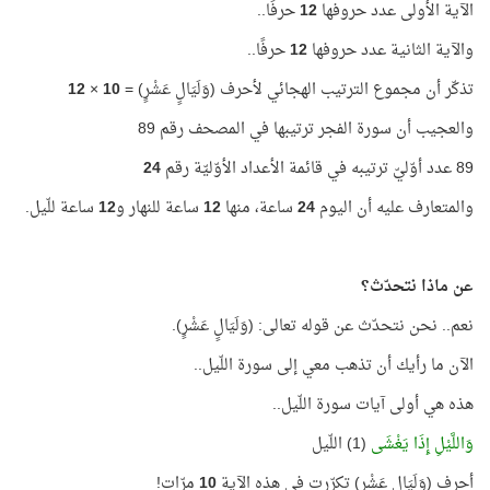
الآية الأولى عدد حروفها
12
حرفًا..
والآية الثانية عدد حروفها
12
حرفًا..
تذكّر أن مجموع الترتيب الهجائي لأحرف (وَلَيَالٍ عَشْرٍ) =
10
×
12
والعجيب أن سورة الفجر ترتيبها في المصحف رقم 89
89 عدد أوّليّ ترتيبه في قائمة الأعداد الأوّليّة رقم
24
والمتعارف عليه أن اليوم
24
ساعة، منها
12
ساعة للنهار و
12
ساعة للّيل.
عن ماذا نتحدّث؟
نعم.. نحن نتحدّث عن قوله تعالى: (وَلَيَالٍ عَشْرٍ).
الآن ما رأيك أن تذهب معي إلى سورة اللّيل..
هذه هي أولى آيات سورة اللّيل..
وَاللَّيْلِ إِذَا يَغْشَى
(1) اللّيل
أحرف (وَلَيَالٍ عَشْرٍ) تكرّرت في هذه الآية
10
مرّات!