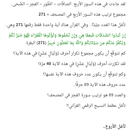
لقد جاءت في هذه السور الأربع: الصافّات – الطّور – الفجر – الضّحى..
مجموع ترتيب هذه السور الأربع في المصحف =
271
تأمّل هذا العدد جيِّدًا.. وفي القرآن هناك آية واحدة فقط رقمها
271
وهي..
إِنْ تُبْدُوا الصَّدَقَاتِ فَنِعِمَّا هِيَ وَإِنْ تُخْفُوهَا وَتُؤْتُوهَا الْفُقَرَاءَ فَهُوَ خَيْرٌ لَكُمْ
وَيُكَفِّرُ عَنْكُمْ مِنْ سَيِّئَاتِكُمْ وَاللَّهُ بِمَا تَعْمَلُونَ خَبِيرٌ
(
271
) البقرة
كم تتوقّع أن يكون مجموع تكرار أحرف (وَلَيَالٍ عَشْرٍ) في هذه الآية؟
لقد تكرّرت أحرف (وَلَيَالٍ عَشْرٍ) في هذه الآية
40
مرّة!
وكم تتوقّع أن يكون عدد حروف هذه الآية نفسها؟
عدد حروف هذه الآية 89 حرفًا..
والعدد 89 هو ترتيب سورة الفجر في المصحف!
تأمّل عظمة النسيج الرقمي القرآني!!
تأمّل الأروع..