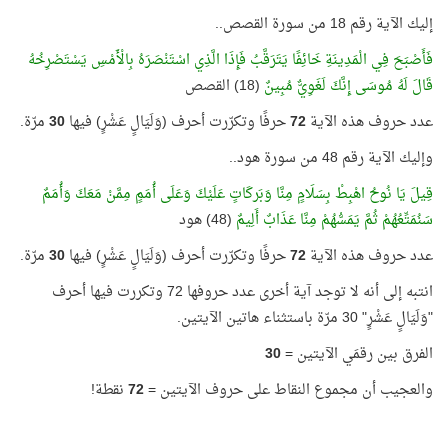
إليك الآية رقم 18 من سورة القصص..
فَأَصْبَحَ فِي الْمَدِينَةِ خَائِفًا يَتَرَقَّبُ فَإِذَا الَّذِي اسْتَنْصَرَهُ بِالْأَمْسِ يَسْتَصْرِخُهُ
قَالَ لَهُ مُوسَى إِنَّكَ لَغَوِيٌّ مُبِينٌ
(18) القصص
عدد حروف هذه الآية
72
حرفًا وتكرّرت أحرف (وَلَيَالٍ عَشْرٍ) فيها
30
مرّة.
وإليك الآية رقم 48 من سورة هود..
قِيلَ يَا نُوحُ اهْبِطْ بِسَلَامٍ مِنَّا وَبَركَاتٍ عَلَيْكَ وَعَلَى أُمَمٍ مِمَّنْ مَعَكَ وَأُمَمٌ
سَنُمَتِّعُهُمْ ثُمَّ يَمَسُّهُمْ مِنَّا عَذَابٌ أَلِيمٌ
(48) هود
عدد حروف هذه الآية
72
حرفًا وتكرّرت أحرف (وَلَيَالٍ عَشْرٍ) فيها
30
مرّة.
انتبه إلى أنه لا توجد آية أخرى عدد حروفها 72 وتكررت فيها أحرف
"وَلَيَالٍ عَشْرٍ" 30 مرّة باستثناء هاتين الآيتين.
الفرق بين رقمَي الآيتين =
30
والعجيب أن مجموع النقاط على حروف الآيتين =
72
نقطة!