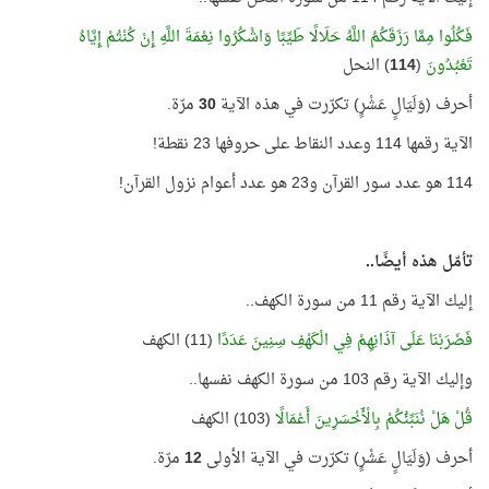
فَكُلُوا مِمَّا رَزَقَكُمُ اللَّهُ حَلَالًا طَيِّبًا وَاشْكُرُوا نِعْمَةَ اللَّهِ إِنْ كُنْتُمْ إِيَّاهُ
تَعْبُدُونَ
(
114
) النحل
أحرف (وَلَيَالٍ عَشْرٍ) تكرّرت في هذه الآية
30
مرّة.
الآية رقمها 114 وعدد النقاط على حروفها 23 نقطة!
114 هو عدد سور القرآن و23 هو عدد أعوام نزول القرآن!
تأمّل هذه أيضًا..
إليك الآية رقم 11 من سورة الكهف..
فَضَرَبْنَا عَلَى آذَانِهِمْ فِي الْكَهْفِ سِنِينَ عَدَدًا
(11) الكهف
وإليك الآية رقم 103 من سورة الكهف نفسها..
قُلْ هَلْ نُنَبِّئُكُمْ بِالْأَخْسَرِينَ أَعْمَالًا
(103) الكهف
أحرف (وَلَيَالٍ عَشْرٍ) تكرّرت في الآية الأولى
12
مرّة.