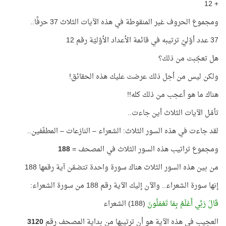
+ 12
ومجموع الحروف غير المنقوطة في هذه الآيات الثلاث 37 حرفًا..
37 عدد أوّليّ ترتيبه في قائمة الأعداد الأوّليّة رقم 12
هل تعجّبت من ذلك؟
ولكن ليس من أجل ذلك عرضت عليك هذه الحقائق!
هناك ما هو أعجب من ذلك كله!!
تأمّل الآيات الثلاث أين جاءت..
لقد جاءت في هذه السور الثلاث: الشعراء – النازعات – المطفّفين..
ومجموع تراتيب هذه السور الثلاث في المصحف =
188
من بين هذه السور الثلاث هناك سورة واحدة تتضمّن آية رقمها 188
إنها سورة الشعراء.. والآن إليك الآية رقم 188 من سورة الشعراء:
قَالَ رَبِّي أَعْلَمُ بِمَا تَعْمَلُونَ
(188) الشعراء
العجيب في هذه الآية هو أن ترتيبها من بداية المصحف رقم
3120