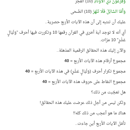
وَفِرْعَوْنَ ذِي الْأَوْتَادِ
(10) الفجر
وَأَمَّا السَّائِلَ فَلَا تَنْهَرْ
(10) الضّحى
عليك أن تنتبه إلى أن هذه الآيات الأربع حصرية..
أي أنه لا توجد آية أخرى في القرآن رقمها 10 وتكررت فيها أحرف "وَلَيَالٍ
عَشْرٍ" 10 مرّات.
والآن إليك هذه الحقائق الرقمية المذهلة..
مجموع أرقام هذه الآيات الأربع =
40
مجموع تكرار أحرف (وَلَيَالٍ عَشْرٍ) في هذه الآيات الأربع =
40
مجموع النقاط على حروف هذه الآيات الأربع =
40
هل تعجّبت من ذلك؟
ولكن ليس من أجل ذلك عرضت عليك هذه الحقائق!
هناك ما هو أعجب من ذلك كله!!
تأمّل الآيات الأربع أين جاءت..