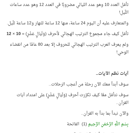
تأمّل العدد 10 وهو عدد الليالي مضروبًا في العدد 12 وهو عدد ساعات
اللّيل!
والمتعارف عليه أن اليوم 24 ساعة، منها 12 ساعة للنهار و12 ساعة للّيل.
تأمّل كيف جاء مجموع الترتيب الهجائي لأحرف (وَلَيَالٍ عَشْرٍ) =
10
×
12
ولم يعرف العرب الترتيب الهجائي للحروف إلا بعد 80 عامًا من انقضاء
الوحي!
آيات نظم الآيات..
سوف أبدأ معك الآن رحلة من أعجب الرحلات..
سوف نتأمّل معًا كيف تكرّرت أحرف (وَلَيَالٍ عَشْرٍ) على امتداد آيات
القرآن..
والآن نبدأ بما بدأ به القرآن..
بِسْمِ اللَّهِ الرَّحْمَنِ الرَّحِيمِ
(1) الفاتحة