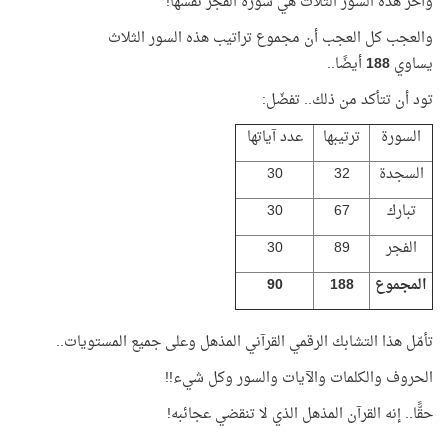
وآخر هذه السور الثلاث هي سورة الفجر نفسها!
والعجب كل العجب أن مجموع تراتيب هذه السور الثلاث
يساوي
188
أيضًا..
تود أن تتأكد من ذلك.. تفضّل:
السورة
ترتيبها
عدد آياتها
السجدة
32
30
تبارك
67
30
الفجر
89
30
المجموع
188
90
تأمّل هذا التشابك الرقمي القرآني المذهل وعلى جميع المستويات
..
الحروف والكلمات والآيات والسور وكل شيء!!
حقًّا.. إنه القرآن المذهل الذي لا تنقضي عجائبه!