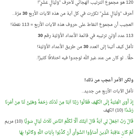
120 هو مجموع الترتيب الهجائي لأحرف "وَلَيَالٍ عَشْرٍ"!
أحرف "وَلَيَالٍ عَشْرٍ" تكرّرت في كل آية من هذه الآيات الأربع
30
مرّة..
العجيب أن مجموع النقاط على حروف هذه الآيات الأربع = 113 نقطة!
113 عدد أوّليّ ترتيبه في قائمة الأعداد الأوّليّة رقم
30
تأمّل كيف أتينا إلى العدد
30
من طريق الأعداد الأوّليّة!
حقًّا.. لو كان من عند غير الله لوجدوا فيه اختلافًا كثيرًا.
ولكن الأمر أعجب من ذلك!
تأمّل الآيات الأربع من جديد..
إِذْ أَوَى الْفِتْيَةُ إِلَى الْكَهْفِ فَقَالُوا رَبَّنَا آتِنَا مِنْ لَدُنْكَ رَحْمَةً وَهَيِّئْ لَنَا مِنْ أَمْرِنَا
رَشَدًا
(10) الكهف
قَالَ رَبِّ اجْعَلْ لِي آيَةً قَالَ آيَتُكَ أَلَّا تُكَلِّمَ النَّاسَ ثَلَاثَ لَيَالٍ سَوِيًّا
(10) مريم
ثُمَّ كَانَ عَاقِبَةَ الَّذِينَ أَسَاؤُوا السُّوأَى أَنْ كَذَّبُوا بِآيَاتِ اللَّهِ وَكَانُوا بِهَا