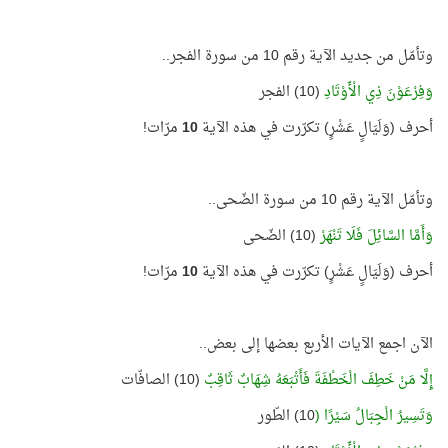
وتأمّل من جديد الآية رقم 10 من سورة الفجر..
وَفِرْعَوْنَ ذِي الْأَوْتَادِ
(10) الفجر
أحرف (وَلَيَالٍ عَشْرٍ) تكرّرت في هذه الآية
10
مرّات!
وتأمّل الآية رقم 10 من سورة الضّحى..
وَأَمَّا السَّائِلَ فَلَا تَنْهَرْ
(10) الضّحى
أحرف (وَلَيَالٍ عَشْرٍ) تكرّرت في هذه الآية
10
مرّات!
الآن اجمع الآيات الأربع بعضها إلى بعض..
إِلَّا مَنْ خَطِفَ الْخَطْفَةَ فَأَتْبَعَهُ شِهَابٌ ثَاقِبٌ
(10) الصافّات
وَتَسِيرُ الْجِبَالُ سَيْرًا (
10) الطّور