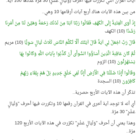
آيات القرآن التي تكررت فيها أحرف (وَلَيَالٍ عَشْرٍ) 30 مرّة عددها 100 آية.
من بين هذه الآيات هناك أربع آيات أرقامها 10 وهي..
إِذْ أَوَى الْفِتْيَةُ إِلَى الْكَهْفِ فَقَالُوا رَبَّنَا آتِنَا مِنْ لَدُنْكَ رَحْمَةً وَهَيِّئْ لَنَا مِنْ أَمْرِنَا
رَشَدًا
(10) الكهف
قَالَ رَبِّ اجْعَلْ لِي آيَةً قَالَ آيَتُكَ أَلَّا تُكَلِّمَ النَّاسَ ثَلَاثَ لَيَالٍ سَوِيًّا
(10) مريم
ثُمَّ كَانَ عَاقِبَةَ الَّذِينَ أَسَاؤُوا السُّوأَى أَنْ كَذَّبُوا بِآيَاتِ اللَّهِ وَكَانُوا بِهَا
يَسْتَهْزِئُونَ
(10) الرّوم
وَقَالُوا أَإِذَا ضَلَلْنَا فِي الْأَرْضِ أَإِنَّا لَفِي خَلْقٍ جَدِيدٍ بَلْ هُمْ بِلِقَاءِ رَبِّهِمْ
كَافِرُونَ
(10) السجدة
تذكّر أن هذه الآيات الأربع حصرية..
أي أنه لا توجد آية أخرى في القرآن رقمها 10 وتكررت فيها أحرف "وَلَيَالٍ
عَشْرٍ" 30 مرّة.
وهذا يعني أن أحرف "وَلَيَالٍ عَشْرٍ" تكرّرت في هذه الآيات الأربع 120
مرّة..