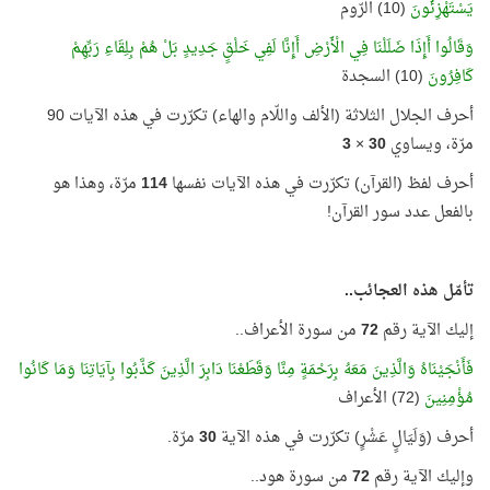
يَسْتَهْزِئُونَ
(10) الرّوم
وَقَالُوا أَإِذَا ضَلَلْنَا فِي الْأَرْضِ أَإِنَّا لَفِي خَلْقٍ جَدِيدٍ بَلْ هُمْ بِلِقَاءِ رَبِّهِمْ
كَافِرُونَ
(10) السجدة
أحرف الجلال الثلاثة (الألف واللّام والهاء) تكرّرت في هذه الآيات 90
مرّة، ويساوي
30
×
3
أحرف لفظ (القرآن) تكرّرت في هذه الآيات نفسها
114
مرّة، وهذا هو
بالفعل عدد سور القرآن!
تأمّل هذه العجائب..
إليك الآية رقم
72
من سورة الأعراف..
فَأَنْجَيْنَاهُ وَالَّذِينَ مَعَهُ بِرَحْمَةٍ مِنَّا وَقَطَعْنَا دَابِرَ الَّذِينَ كَذَّبُوا بِآيَاتِنَا وَمَا كَانُوا
مُؤْمِنِينَ
(72) الأعراف
أحرف (وَلَيَالٍ عَشْرٍ) تكرّرت في هذه الآية
30
مرّة.
وإليك الآية رقم
72
من سورة هود..