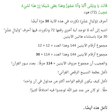
قَالَتْ يَا وَيْلَتَى أَأَلِدُ وَأَنَا عَجُوزٌ وَهَذَا بَعْلِي شَيْخًا إِنَّ هَذَا لَشَيْءٌ
عَجِيبٌ
(72) هود
أحرف (وَلَيَالٍ عَشْرٍ) تكرّرت في هذه الآية
30
مرّة أيضًا.
انتبه إلى أنه لا توجد آية أخرى رقمها 72 وتكررت فيها أحرف "وَلَيَالٍ عَشْرٍ"
30 مرّة باستثناء هاتين الآيتين.
مجموع أرقام الآيتين 144 وهذا العدد = 12 × 12
مجموع أرقام الآيتين 144 وهذا العدد = 114 +
30
والعجيب أن مجموع حروف الآيتين =
114
حرفًا.. بعدد سور القرآن!
تأمّل عظمة النسيج الرقمي القرآني!
تأمّل كيف يكون للرقم الواحد أكثر من مدلول في آن واحد!
حقًّا.. لو كان من عند غير الله لوجدوا فيه اختلافًا كثيرًا.
تأمّل هذه أيضًا..