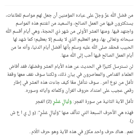
من فضل الله عزّ وجلّ على عباده المؤمنين أن جعل لهم مواسم للطاعات،
يستكثرون فيها من العمل الصالح، والسعيد من اغتنم هذه المواسم
واجتهد فيها. ومنها العشر الأولى من شهر ذي الحجة، وهي أيام أقسم الله
سبحانه وتعالى بها، وهو العظيم الذي لا يقسم إلا بعظيم؛ كما شهد لها
الحبيب مُحمَّد صلى الله عليه وسلم بأنها أفضل أيام الدنيا، وأنه ما من
أيام العمل الصالح فيها أحب إلى الله منها.
لن نسترسل كثيرًا في الحديث عن هذه الأيام العشر وفضلها، فقد أفاض
العلماء القدامى والمعاصرون في بيان ذلك، ولكننا سوف نقف معها وقفة
تأمّل من نوع آخر.. سوف نتأمّل معًا كيف جاءت هذه العشر في إطار
رقمي عجيب على امتداد حروف القرآن وكلماته وآياته وسوره.
تأمّل الآية الثانية من سورة الفجر:
وَلَيَالٍ عَشْرٍ
(2) الفجر
فهذه هي الأحرف السبعة التي تتألّف منها "وَلَيَالٍ عَشْرٍ": (و ل ي ا ع ش
ر).
نعم.. هناك حرف واحد مكرّر في هذه الآية وهو حرف اللّام..