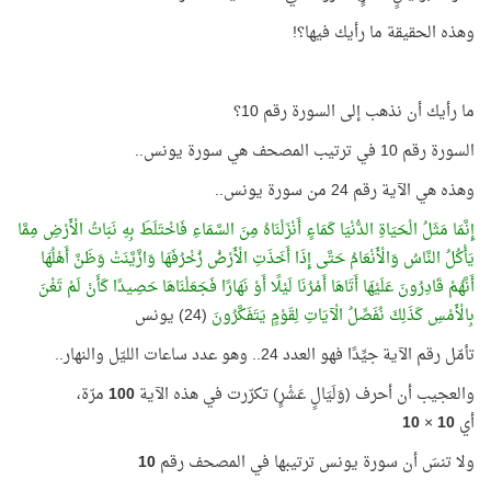
وهذه الحقيقة ما رأيك فيها؟!
ما رأيك أن نذهب إلى السورة رقم 10؟
السورة رقم 10 في ترتيب المصحف هي سورة يونس..
وهذه هي الآية رقم 24 من سورة يونس..
إِنَّمَا مَثَلُ الْحَيَاةِ الدُّنْيَا كَمَاءٍ أَنْزَلْنَاهُ مِنَ السَّمَاءِ فَاخْتَلَطَ بِهِ نَبَاتُ الْأَرْضِ مِمَّا
يَأْكُلُ النَّاسُ وَالْأَنْعَامُ حَتَّى إِذَا أَخَذَتِ الْأَرْضُ زُخْرُفَهَا وَازَّيَّنَتْ وَظَنَّ أَهْلُهَا
أَنَّهُمْ قَادِرُونَ عَلَيْهَا أَتَاهَا أَمْرُنَا لَيْلًا أَوْ نَهَارًا فَجَعَلْنَاهَا حَصِيدًا كَأَنْ لَمْ تَغْنَ
بِالْأَمْسِ كَذَلِكَ نُفَصِّلُ الْآيَاتِ لِقَوْمٍ يَتَفَكَّرُونَ
(24) يونس
تأمّل رقم الآية جيِّدًا فهو العدد 24.. وهو عدد ساعات الليّل والنهار..
والعجيب أن أحرف (وَلَيَالٍ عَشْرٍ) تكرّرت في هذه الآية
100
مرّة،
أي
10
×
10
ولا تنسَ أن سورة يونس ترتيبها في المصحف رقم
10