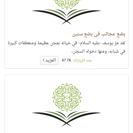
بضع عجائب في بضع سنين
لقد مرّ يوسف -عليه السلام- في حياته بمحن عظيمة ومنعطفات كبيرة
في شبابه، ومنها دخوله السجن،
المزيد
عدد الزيارات:
47.7K