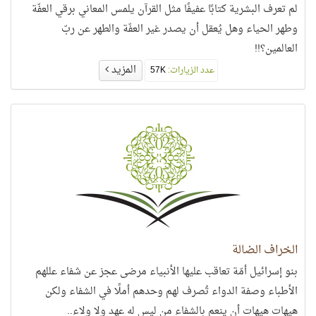
لم تعرف البشرية كتابًا عفيفًا مثل القرآن يلمس المعاني برقي العفّة
وطهر الحياء وهل يُعقل أن يصدر غير العفّة والطهر عن ربّ
العالمين؟!!
المزيد
عدد الزيارات:
57K
الخراف الضالة
بنو إسرائيل أمّة تعاقب عليها الأنبياء مرضى عجز عن شفاء عللهم
الأطباء وصفة الدواء تُصرف لهم وحدهم أملًا في الشفاء ولكن
هيهات هيهات أن ينعم بالشفاء من ليس له عهد ولا ولاء..