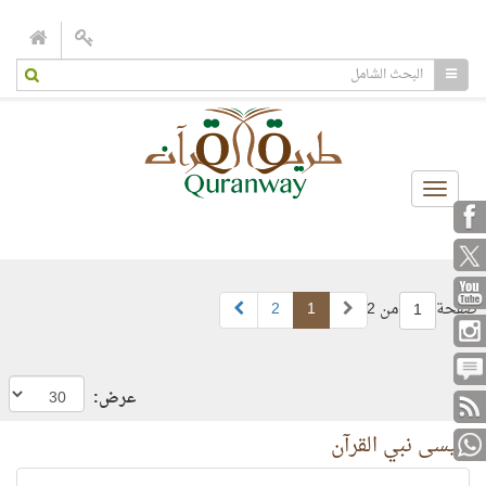
Toggle
navigation
صفحة
من 2
1
2
1
عرض:
عيسى نبي القرآن