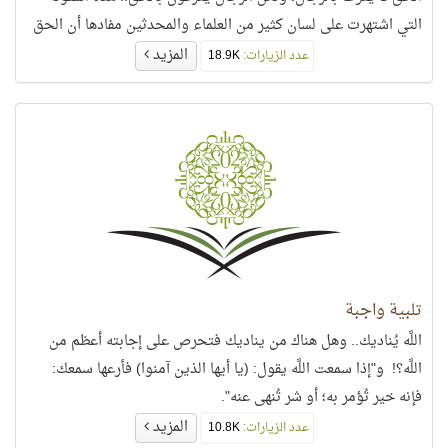
التي اشتهرت على لسان كثير من العلماء والمحدثين مفادها أن الحق
المزيد
عدد الزيارات:
18.9K
تلبية واجبة
اللَّه يُناديك.. وهل هناك من يناديك فتحرص على إجابته أعظم من
اللَّه؟! و"إذا سمعت اللَّه يقول: (يا أيها الذين آمنوا) فأرعها سمعك:
فإنه خير تُؤمر به؛ أو شر تُنهى عنه".
المزيد
عدد الزيارات:
10.8K