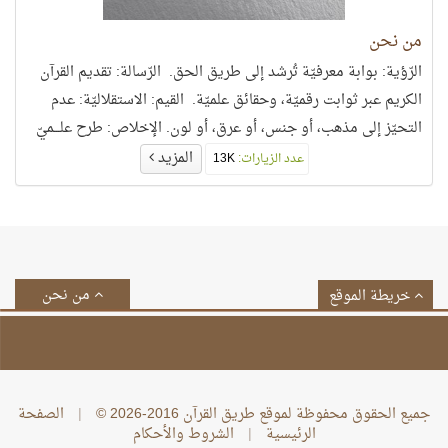
من نحن
الرّؤية: بوابة معرفيّة تُرشد إلى طريق الحق. الرّسالة: تقديم القرآن
الكريم عبر ثوابت رقميّة، وحقائق علميّة. القيم: الاستقلاليّة: عدم
التحيّز إلى مذهب، أو جنس، أو عرق، أو لون. الإخلاص: طرح علـــميّ
يمتاز بالصّدق، والأمانــــــة، والموضوعيّة. الدقَّة: تقديم حقائق رقميّة
المزيد
عدد الزيارات:
13K
وعلميّة، تتسم بأعلى معايير الجودة، والموثوقيّة. الوضوح: عرض
مبدع يتميّز بالشفافيّة، واليسر للوصول إلى العقول.
من نحن
خريطة الموقع
جميع الحقوق محفوظة لموقع طريق القرآن 2016-2026 ©
|
الصفحة
الرئيسية
|
الشروط والأحكام