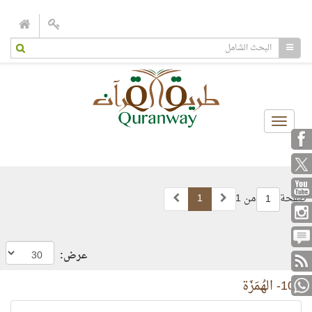
Toggle
navigation
صفحة
من 1
1
1
عرض:
104- الهُمَزَة