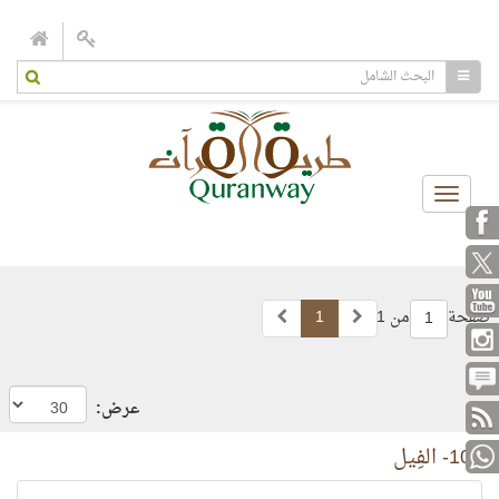
Toggle
navigation
صفحة
من 1
1
1
عرض:
105- الفِيل