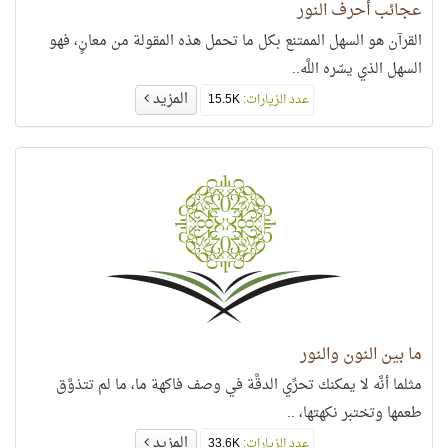
عجائب أحرف النور
القرآن هو السهل الممتنع بكل ما تحمل هذه المقولة من معانٍ، فهو
السهل الذي يسّره اللَّه..
المزيد
عدد الزيارات:
15.5K
ما بين النون والنور
مثلما أنَّه لا يمكنك تحرِّي الدقَّة في وصف فاكهة ما، ما لم تتذوَّق
طعمها وتختبر نكهتها، ..
المزيد
عدد الزيارات:
33.6K