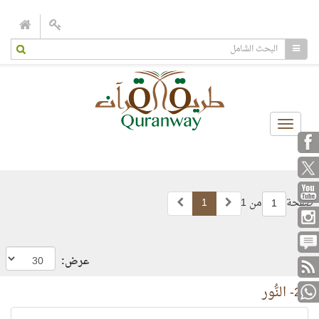
Toggle
navigation
صفحة
من 1
1
1
عرض:
24- النُّور