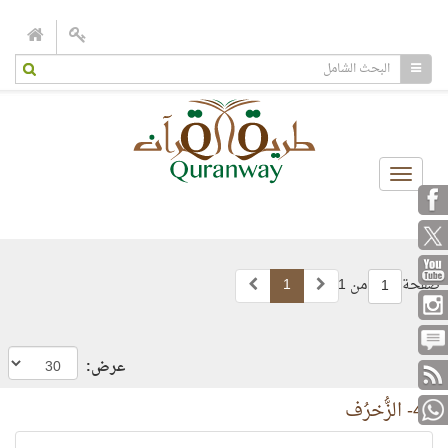
Toggle
navigation
صفحة
من 1
1
1
عرض:
43- الزُّخرُف