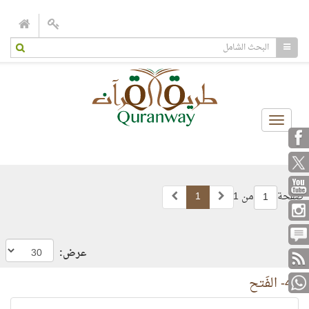
Toggle
navigation
صفحة
من 1
1
1
عرض:
48- الفَتح