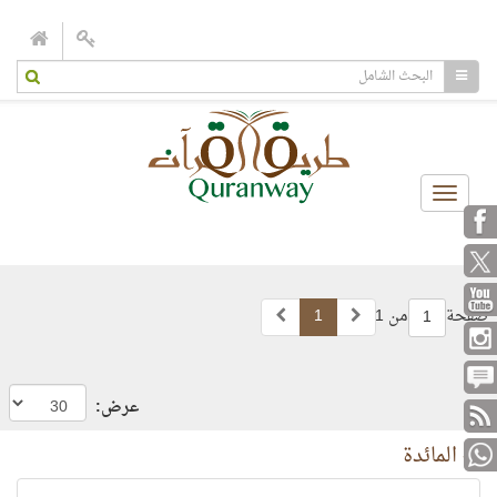
Toggle
navigation
صفحة
من 1
1
1
عرض:
5- المائدة