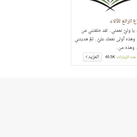
ع الرائع للآلاء
 يا وليَّ نعمتي.. لقد خلقتني من
وهذه أولى نعمك عليَّ.. ثمَّ هديتني
. وهذه من..
المزيد
عدد الزيارات:
40.5K