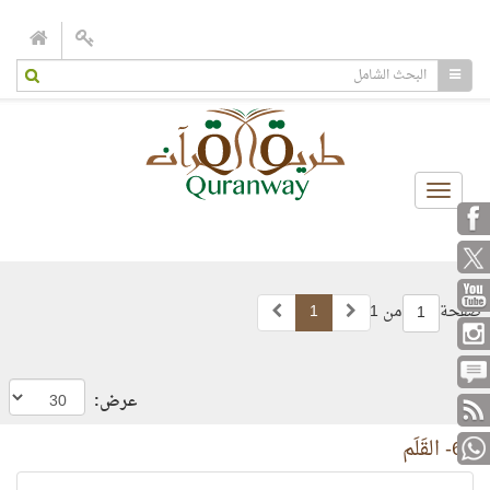
Toggle
navigation
صفحة
من 1
1
1
عرض:
68- القَلَم