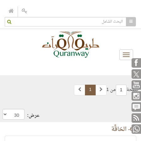
Toggle
navigation
صفحة
من 1
1
1
عرض:
69- الحَاقَّة