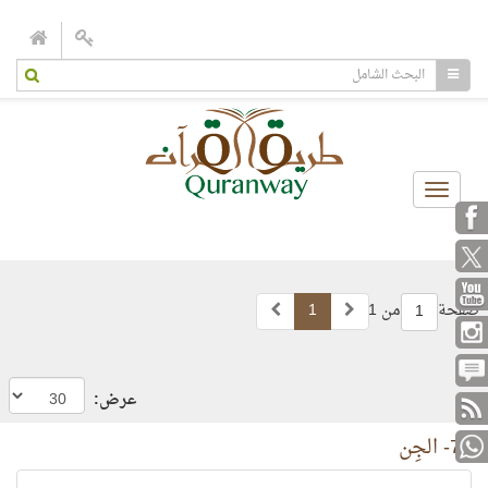
Toggle
navigation
صفحة
من 1
1
1
عرض:
72- الجِن