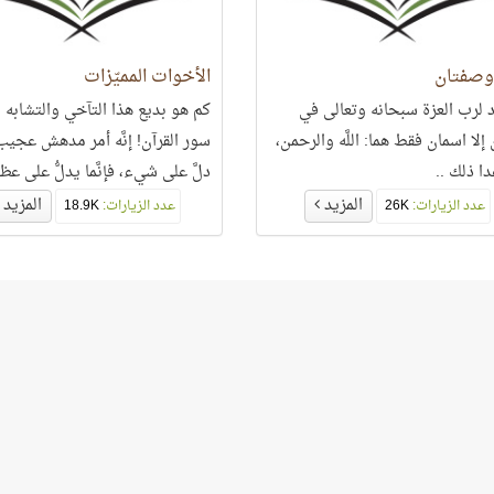
وصفتان
الأخوات المميّزات
د لرب العزة سبحانه وتعالى في
كم هو بديع هذا التآخي والتشابه 
 إلا اسمان فقط هما: اللَّه والرحمن،
سور القرآن! إنَّه أمر مدهش ع
ا ذلك ..
دلَّ على شيء، فإنَّما يدلُّ على عظم
سبحانه وتعالى المصوِّر
المزيد
المزيد
عدد الزيارات:
26K
عدد الزيارات:
18.9K