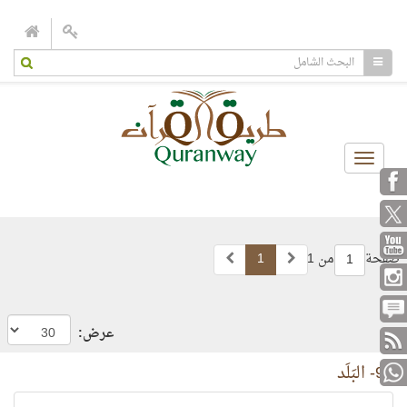
Toggle
navigation
صفحة
من 1
1
1
عرض:
90- البَلَد