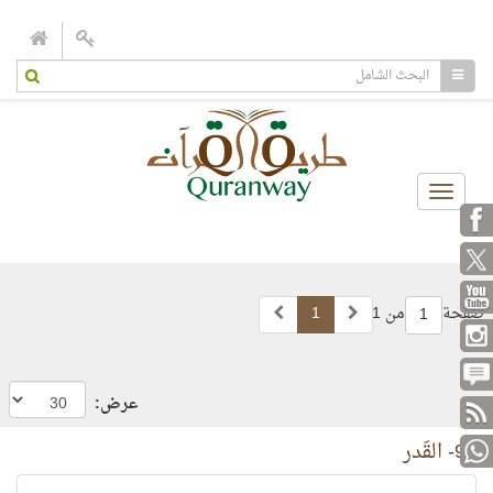
Toggle
navigation
صفحة
من 1
1
1
عرض:
97- القَدر