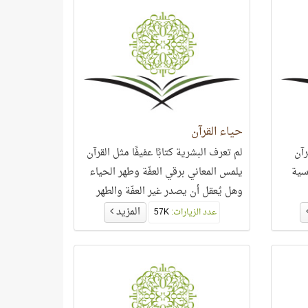
حياء القرآن
رآن
لم تعرف البشرية كتابًا عفيفًا مثل القرآن
سية
يلمس المعاني برقي العفّة وطهر الحياء
وهل يُعقل أن يصدر غير العفّة والطهر
عن ربّ العالمين؟!!
المزيد
عدد الزيارات:
57K