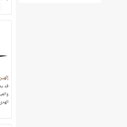
إلهين
قد يض
والعيا
الهدى
العقد