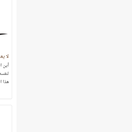
لا يع
أين ا
لنفسه
هذا ا