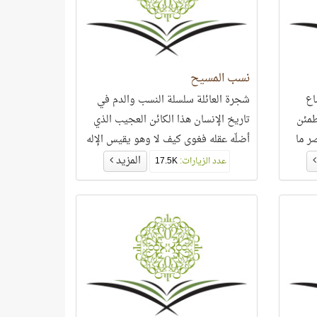
نسب المسيح
اع
شجرة العائلة سلسلة النسب والدم في
طمئن
تاريخ الإنسان هذا الكائن العجيب الذي
ر ما
أضلّه عقله فغوى كيف لا وهو يقيس الإله
على نفسه؟!
المزيد
عدد الزيارات:
17.5K