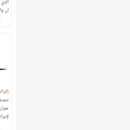
الذي 
آن وا
إثبات
تتصدّ
عمران
لإيرا
عيسى 