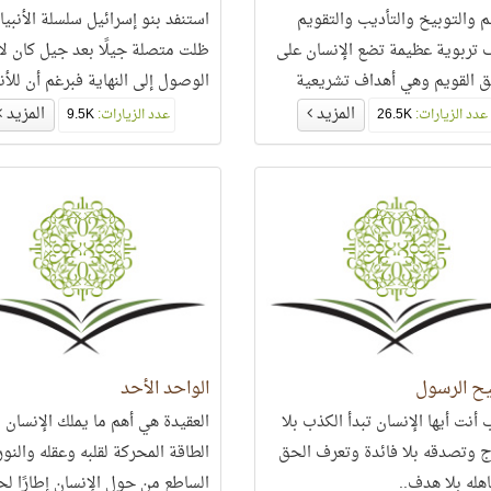
يم والتوبيخ والتأديب والتقويم
استنفد بنو إسرائيل سلسلة الأنبيا
 تربوية عظيمة تضع الإنسان على
ظلت متصلة جيلًا بعد جيل كان لا 
ق القويم وهي أهداف تشريعية
الوصول إلى النهاية فبرغم أن للأنب
 لبناء الأمم وتوافق الوحي
سلالة خاصة متصلة وأنهم ذرية ب
المزيد
المزيد
عدد الزيارات:
26.5K
عدد الزيارات:
9.5K
 المنزل من السماء...
من بعض..
يح الرسول
الواحد الأحد
أنت أيها الإنسان تبدأ الكذب بلا
العقيدة هي أهم ما يملك الإنسان
ج وتصدقه بلا فائدة وتعرف الحق
الطاقة المحركة لقلبه وعقله والنور
هله بلا هدف..
الساطع من حول الإنسان إطارًا لحي