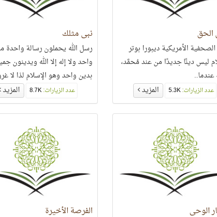
 الحق
نبي مثلك
الصحفية الأمريكية ديبورا بوتر
رسل الله يحملون رسالة واحدة من
م ليس دينًا جديدًا من عند مُحمَّد،
واحد ولا إله إلا الله ويدينون جميع
عندما..
بدين واحد وهو الإسلام لذا لا غرو
يبشّروا بخاتمهم ومتمّم رسالتهم..
المزيد
المزيد
عدد الزيارات:
5.3K
عدد الزيارات:
8.7K
ر الوحي
الفرصة الأخيرة