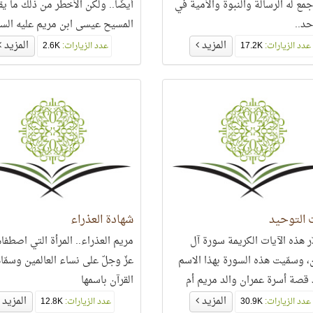
جمع له الرسالة والنبوة والأمية في
أيضًا.. ولكن الأخطر من ذلك ما يق
حد..
المسيح عيسى ابن مريم عليه السل
المزيد
المزيد
عدد الزيارات:
17.2K
عدد الزيارات:
2.6K
 التوحيد
شهادة العذراء
ر هذه الآيات الكريمة سورة آل
مريم العذراء.. المرأة التي اصطفاها
، وسمّيت هذه السورة بهذا الاسم
عزّ وجلّ على نساء العالمين وسمّاه
د قصة أسرة عمران والد مريم أم
القرآن باسمها
فيها
المزيد
المزيد
عدد الزيارات:
30.9K
عدد الزيارات:
12.8K