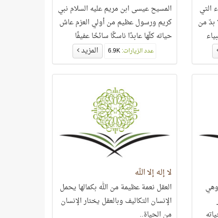
ء التي
المسيح عيسى ابن مريم عليه السلام نبي
بدّ من
كريم ورسول عظيم من أولي العزم عاش
ياء
حياته كلّها عابدًا ناسكًا سائحًا عفيفًا
عضها
زاهدًا..
المزيد
عدد الزيارات:
6.9K
لا إله إلا الله
 وهي
العقل نعمة عظيمة من الله بكمالها يحمل
الإنسان التكاليف وبالعقل يختار الإنسان
اته
من الحياة..