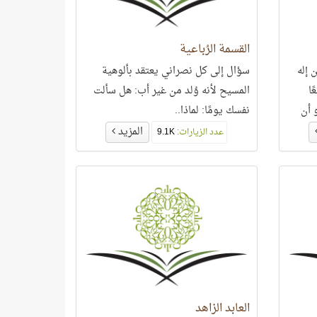
القسمة الرُباعية
 إله
سؤال إلى كل نصراني يعتقد بألوهية
ًا
المسيح لأنه وُلد من غير أب: هل سألت
 أن
نفسك يومًا: لماذا..
المزيد
عدد الزيارات:
9.1K
العابد الزاهد