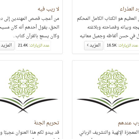
 العذراء
لا ريب فيه
ن العظيم هو الكتاب الكامل المحكم
من أعجب قصص المهتدين إلى دي
جه وبيانه وفصاحته وبلاغته
الحق، يقول أحدهم أنه كان مسيحي
ل في حسن ألفاظه وجميل معانيه
وكان يسمع بالقرآن كتاب..
نه وفحواه..
المزيد
المزيد
عدد الزيارات:
16.5K
عدد الزيارات:
21.4K
ب عندهم
تحريم الجنة
المعجزة الإلهية والتشريف الرباني
قد يبدو لكم هذا العنوان عجيبًا وخ