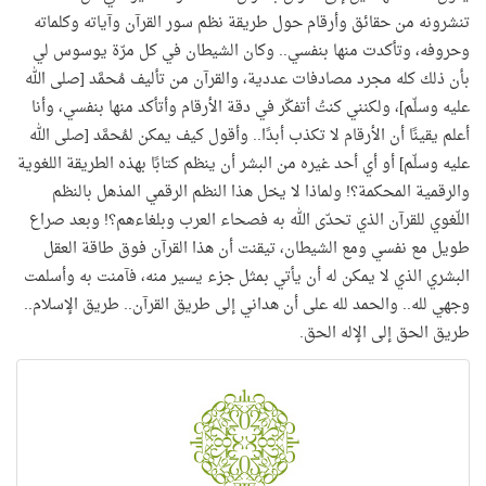
تنشرونه من حقائق وأرقام حول طريقة نظم سور القرآن وآياته وكلماته
وحروفه، وتأكدت منها بنفسي.. وكان الشيطان في كل مرّة يوسوس لي
بأن ذلك كله مجرد مصادفات عددية، والقرآن من تأليف مُحمَّد [صلى الله
عليه وسلّم]، ولكنني كنتُ أتفكّر في دقة الأرقام وأتأكد منها بنفسي، وأنا
أعلم يقينًا أن الأرقام لا تكذب أبدًا.. وأقول كيف يمكن لمُحمَّد [صلى الله
عليه وسلّم] أو أي أحد غيره من البشر أن ينظم كتابًا بهذه الطريقة اللغوية
والرقمية المحكمة؟! ولماذا لا يخل هذا النظم الرقمي المذهل بالنظم
اللّغوي للقرآن الذي تحدّى الله به فصحاء العرب وبلغاءهم؟! وبعد صراع
طويل مع نفسي ومع الشيطان، تيقنت أن هذا القرآن فوق طاقة العقل
البشري الذي لا يمكن له أن يأتي بمثل جزء يسير منه، فآمنت به وأسلمت
وجهي لله.. والحمد لله على أن هداني إلى طريق القرآن.. طريق الإسلام..
طريق الحق إلى الإله الحق.