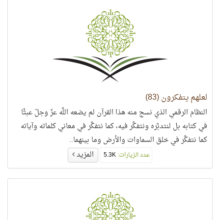
لعلهم يتفكرون (83)
النظام الرقمي الذي نسج منه هذا القرآن لم يضعه اللَّه عزّ وجلّ عبثًا
في كتابه بل لنتدبَّره ونتفكَّر فيه، كما نتفكَّر في معاني كلماته وآياته
كما نتفكَّر في خلق السماوات والأرض وما بينهما..
المزيد
عدد الزيارات:
5.3K