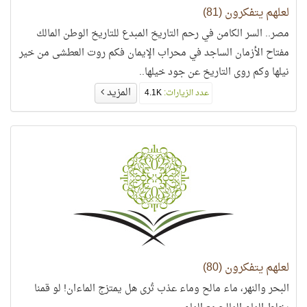
لعلهم يتفكرون (81)
مصر.. السر الكامن في رحم التاريخ المبدع للتاريخ الوطن المالك
مفتاح الأزمان الساجد في محراب الإيمان فكم روت العطشى من خير
نيلها وكم روى التاريخ عن جود خيلها..
المزيد
عدد الزيارات:
4.1K
لعلهم يتفكرون (80)
البحر والنهر، ماء مالح وماء عذب تُرى هل يمتزج الماءان! لو قمنا