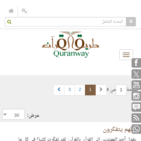
Toggle
navigation
صفحة
من 4
1
2
3
1
عرض:
لعلهم يتفكرون
يقول أحد المهتدين إلى القرآن بالقرآن: لقد تفكّرت كثيرًا في كل ما