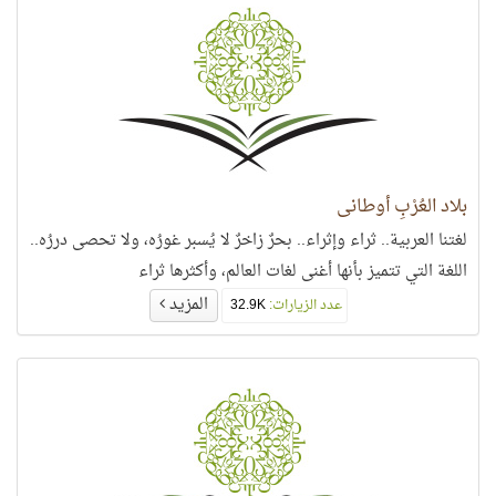
بلاد العُرْبِ أوطاني
لغتنا العربية.. ثراء وإثراء.. بحرٌ زاخرٌ لا يُسبر غورُه، ولا تحصى دررُه..
اللغة التي تتميز بأنها أغنى لغات العالم، وأكثرها ثراء
المزيد
عدد الزيارات:
32.9K