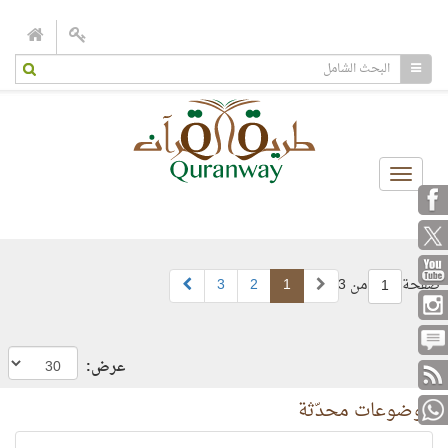
Toggle
navigation
صفحة
من 3
1
2
3
1
عرض:
موضوعات محدّثة