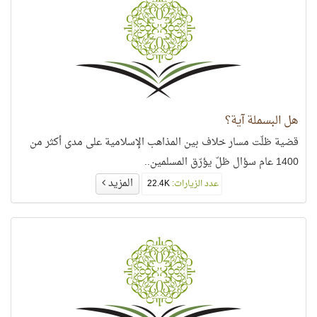
الطبيعة؟ ما حقيقتها وما معناها؟ هل تستطيع الطبيعة أن تنفرد
بالخلق؟ هل هي شيء واحد أم أشياء كثيرة متعددة ومتنوعة؟ هل
لها عقل يدبّر لها أم أنها لا عقل لها؟ وهل يستطيع ما لا عقل له أن
يخلق العاقل المفكر؟
هل البسملة آية؟
قضية ظلّت مسار خلاف بين المذاهب الإسلامية على مدى أكثر من
1400 عام سؤال ظلّ يؤرّق المسلمين..
المزيد
عدد الزيارات:
22.4K