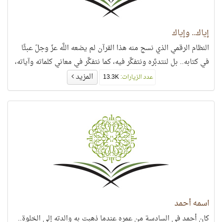
إياك.. وإياك
النظام الرقمي الذي نسج منه هذا القرآن لم يضعه اللَّه عزّ وجلّ عبثًا
في كتابه.. بل لنتدبَّره ونتفكَّر فيه، كما نتفكَّر في معاني كلماته وآياته،
المزيد
عدد الزيارات:
13.3K
اسمه أحمد
كان أحمد في السادسة من عمره عندما ذهبت به والدته إلى الخلوة..