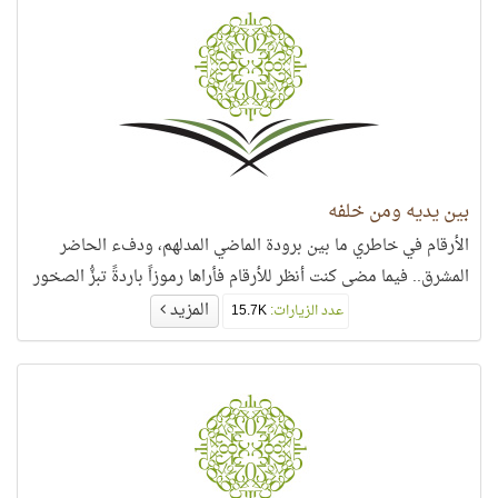
بين يديه ومن خلفه
الأرقام في خاطري ما بين برودة الماضي المدلهم، ودفء الحاضر
المشرق.. فيما مضى كنت أنظر للأرقام فأراها رموزاً باردةً تبزُّ الصخور
المزيد
عدد الزيارات:
15.7K