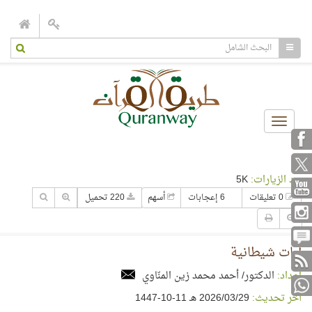
Toggle
navigation
عدد الزيارات:
5K
0 تعليقات
6 إعجابات
أسهم
220 تحميل
آيات شيطانية
إعداد:
الدكتور/ أحمد محمد زين المنّاوي
آخر تحديث:
29‏/03‏/2026 هـ 11-10-1447