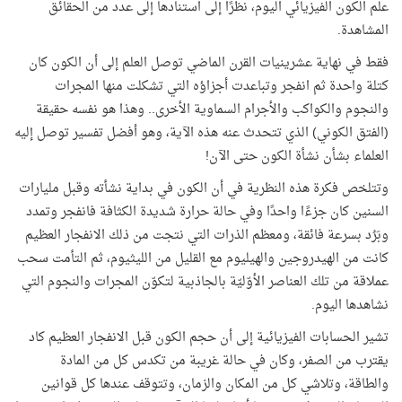
علم الكون الفيزيائي اليوم، نظرًا إلى استنادها إلى عدد من الحقائق
المشاهدة.
فقط في نهاية عشرينيات القرن الماضي توصل العلم إلى أن الكون كان
كتلة واحدة ثم انفجر وتباعدت أجزاؤه التي تشكلت منها المجرات
والنجوم والكواكب والأجرام السماوية الأخرى.. وهذا هو نفسه حقيقة
(الفتق الكوني) الذي تتحدث عنه هذه الآية، وهو أفضل تفسير توصل إليه
العلماء بشأن نشأة الكون حتى الآن!
وتتلخص فكرة هذه النظرية في أن الكون في بداية نشأته وقبل مليارات
السنين كان جزءًا واحدًا وفي حالة حرارة شديدة الكثافة فانفجر وتمدد
وبَرُد بسرعة فائقة، ومعظم الذرات التي نتجت من ذلك الانفجار العظيم
كانت من الهيدروجين والهيليوم مع القليل من الليثيوم، ثم التأمت سحب
عملاقة من تلك العناصر الأوّليّة بالجاذبية لتكوّن المجرات والنجوم التي
نشاهدها اليوم.
تشير الحسابات الفيزيائية إلى أن حجم الكون قبل الانفجار العظيم كاد
يقترب من الصفر، وكان في حالة غريبة من تكدس كل من المادة
والطاقة، وتلاشي كل من المكان والزمان، وتتوقف عندها كل قوانين