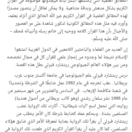
الحقائق العلمية التي يكتشفها البشر تباعًا فيجدونها موصوفة في القرآن
الكريم بشكل مدهش وبدقة متناهية. ولا يمكن لعاقل أن يتصور مصدرًا
لهذه الحقائق العلمية في القرآن الكريم غير الله الخالق الذي أنزله بعلمه،
وأورد فيه مثل هذه الحقائق الكونية لتكون شاهدة على مر العصور
والأجيال بأن هذا القرآن كلامه ووحيه إلى خاتم رسله وأنبيائه مُحمَّد –
صلى الله عليه وسلّم-.
إن العديد من العلماء والباحثين اللامعين في الدول الغربية اعتنقوا
الإسلام نتيجة لما وجدوه من إعجاز علمي للقرآن كل في مجال تخصصه
ومن بين هؤلاء العالم الجيولوجي ريتشارد فيرلي بطل هذه القصة.
درس ريتشارد فيرلي علم الجيولوجيا في جامعة أكستر جنوب غرب
بريطانيا.. عقب تخرجه في عام 1982 عمل ضابطًا في الشرطة وتحديدًا
في شعبة مكافحة الإرهاب.. في السادس والعشرين من شهر سبتمبر من
عام 1988 نشر سلمان رشدي (وهو كاتب بريطاني من أصول هندية)
روايته التي تحمل اسم "آيات شيطانية".. أثارت تلك الرواية غضب
المسلمين بشدة.. وبحكم عمله كضابط شرطة كان الأمر يتطلب من
ريتشارد فيرلي أن يقرأ تلك الرواية بعناية لمعرفة الأمر الذي ضايق هؤلاء
المسلمين، كما كان عليه أن يقرأ القرآن الكريم الذي طعنت تلك الرواية في