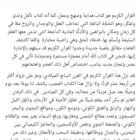
القرآن الكريم هو كتاب هداية ومنهج وعمل، كما أنه كتاب تأمّل وتدبّر
وتفكّر، وهو الحُجَّة البالغة التي تخاطب العقل والوجدان والروح معًا في
كل زمانٍ ومكانٍ بالبراهين والأدلَّة المادية الدامغة التي تذعن معها الفطر
السليمة وتُسلّم بها، فتنقاد للحق وهي راضية مختارة. وكلما اكتشف
العلماء حقائق علمية جديدة وجدوا القرآن الكريم قد سبقهم بالإشارة
إليها، فنحن في كتاب الله أمام معجزة مستمرة ومتجدّدة تأتي في كل
عصر بإعجاز جديد يناسب اختصاص أهل ذلك العصر واهتمامهم.
لقد نزل هذا القرآن الكريم في القرن السابع الميلادي، ومرّ على نزوله أكثر
من أربعة عشر قرنًا، ولا يزال هذا الكتاب العجيب يكشف لنا يومًا بعد يوم
وجيلًا بعد جيل مزيدًا من عجائبه، وفي كل الميادين.. في ذلك الزمان
الغابر لم يكن أحد يعلم شيئًا عن تطوّر الأجنة في الأرحام، وتكوّر الليل
والنهار، والرتق والفتق الكوني، وتوسع الكون، ومواقع النجوم، والبحر
المسجور، وتعدد مطالع الشمس ومغاربها، ورفع السماء بغير عمد، والظلام
الكوني، والضغط الجوي ونقص الأوكسجين، والحاجز الكيميائي بين
البحرين، والجبال ووظائفها، وحقيقة السحب والأمطار، وغير ذلك من