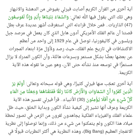
آية أخرى من القرآن الكريم أصابت فيرلي بفيوض من الدهشة والانبهار
وهي تلك التي يقول فيها الله تعالي:
وَالسَّمَاءَ بَنَيْنَاهَا بِأَيْدٍ وَإِنَّا لَمُوسِعُونَ
(47) الذاريات.. فمن خلال قراءته التي استغرقت أشهر عديدة عرف بطل
قصتنا أن عالم الفلك الأمريكي أدون هابل الذي كان يعمل في مرصد جبل
ويلسون في كاليفورنيا، توصل في عام 1929 إلى واحد من أعظم
الاكتشافات في تاريخ علم الفلك، حيث رصد ولأوّل مرّة ابتعاد المجرات
عن بعضها بعضًا بشكل مستمر وبسرعات هائلة، وأن الكون المدرك لا يزال
مستمرًّا في توسعه منذ نشأته حتى الآن، وهو عين ما تقوله هذه الآية
الكريمة.
آية أخرى تعجّب منها فيرلي كثيرًا، وهي قوله سبحانه وتعالى:
أَوَلَمْ يَرَ
الَّذِينَ كَفَرُوا أَنَّ السَّمَاوَاتِ وَالْأَرْضَ كَانَتَا رَتْقًا فَفَتَقْنَاهُمَا وَجَعَلْنَا مِنَ الْمَاءِ
كُلَّ شَيْءٍ حَيٍّ أَفَلَا يُؤْمِنُونَ
(30) الأنبياء.. قرأ فيرلي تفسير هذه الآية
الكريمة وعرف أنها تشير إلى كيفية نشأة الكون وبداية الخلق، حيث ظل
علماء الفلك والفيزياء الفلكية يجاهدون لقرون من الزمن في تصور لحظة
ميلاد هذا الكون ولم يتمكنوا من شيء من ذلك، وإنما توصلوا إلى نظرية
الانفجار العظيم (
Big Bang
)، وهذه النظرية هي أكثر النظريات قبولًا في