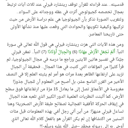
قدسيته.. عند قراءته للقرآن توقف ريتشارد فيرلي عند ثلاث آيات ترتبط
بمجال تخصصه كجيولوجي أثرت في عقله ووجدانه على السواء..
ولتقريب الصورة نذكر بأن الجيولوجيا هي علم دراسة الأرض من حيث
تركيبها وكيفية تكوينها والحوادث التي وقعت عليها منذ نشأتها الأولى
حتى تاريخنا المعاصر.
ومن هذه الآيات التي هزت ريتشارد فيرلي هي قول الله تعالى في سورة
النبأ:
أَلَمْ نَجْعَلِ الْأَرْضَ مِهَادًا
(6)
وَالْجِبَالَ أَوْتَادًا
(7) النبأ.. تمعّن فيرلي
جيِّدًا في تفسير هاتين الآيتين وراجع ما درسه في مجال الجيولوجيا، ثم
قرأ كثيرًا من المؤلفات التي كتبت في هذا المجال.. فحقيقة أن الجبال
تزيد على ارتفاعها الظاهر بعدة مرات هو أمر لم يثبته العلم إلا في النصف
الأخير من القرن التاسع عشر، بل أصبح من المعلوم أن للجبال جذورًا
مغروسة في الأعماق تصل إلى ما يعادل 15 مرّة من ارتفاعاتها فوق سطح
الأرض، كما أثبتت النظريات العلمية الدور الكبير الذي تلعبه هذه الجبال
في إيقاف الحركة الأفقية الفجائية لصفائح طبقة الأرض الصخرية! وهنا
تساءل فيرلي منبهرًا: من أين أتي رجل أمّي بهذه المعلومات قبل مئات
السنين من اكتشافها إن لم يكن القرآن هو بالفعل كلام الله تعالى الذي
أوحى به إلى رسوله محمَّد –صلى الله عليه وسلّم-؟!