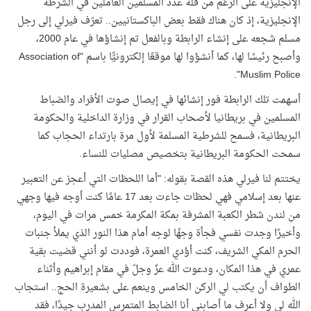
الإنجليزية على الرغم من قلة عدد المسلمين العاملين في الشرطة
الإنجليزية، إذ كان هناك فقط بعض الباكستانيين.. تعرّف فيرلي إلى رجل
مسلم شجعه على إنشاء الرابطة وبالفعل تم إنشاؤها في عام 2000،
وأصبح رئيسًا لها، كما أنشؤوا لها موقعًا إلكترونيًّا باسم "
Association of
".
Muslim Police
أسهمت تلك الرابطة فور إنشائها في إيصال صوت الأفراد والضباط
المسلمين في بريطانيا لأصحاب القرار في وزارة الداخلية والحكومة
البريطانية، فسمح للشرطية المسلمة لأول مرة بارتداء الحجاب كما
سمحت الحكومة البريطانية بتخصيص مصليات للنساء.
يختتم لنا فيرلي هذه القصة بقوله: "أما اللحظات التي أعجز عن التعبير
عنها بعد إسلامي فهي لحظات جاءت بعد 17 عامًا كنت أوجه فيها وجهي
من لندن شطر الكعبة المشرفة بمكة المكرمة خمس مرات في اليوم،
وأخيرًا وجدت نفسي فجأة وجهًا لوجه أمام هذا النور الذي يملأ جنبات
الحرم المكي الشريف، كنت أؤدي العمرة، فوددت لو أنني قضيت بقية
عمري في هذا المكان، ودعوت الله عزّ وجلّ في مقام إبراهيم وأثناء
الطواف أن يكتب لي الركن الخامس وينعم على بشعيرة الحج.. استجاب
الله لي ولا أعرف ما أصابني أنا الضابط المتمرس المدرب جيدًا، فقد