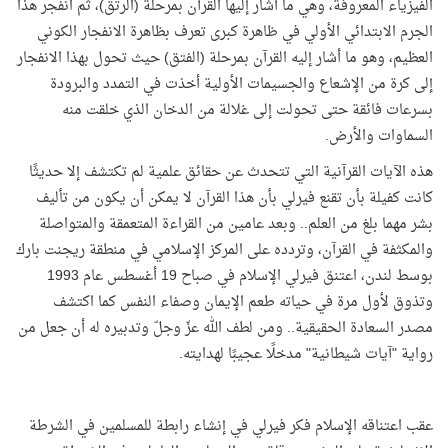
الفيزياء المعروفة، وهي ما أشار إليها القرآن بمرحلة (الرتق)، ثم انفجر هذا
الجرم الابتدائي الأولي في ظاهرة كبرى تعرف بظاهرة الانفجار الكوني
العظيم، وهو ما أشار إليه القرآن بمرحلة (الفتق) حيث تحول بهذا الانفجار
إلى كرة من الإشعاع والجسيمات الأولية أخذت في التمدد والبرودة
بسرعات فائقة حتى تحولت إلى غلالة من الدخان الذي خلقت منه
السماوات والأرض.
هذه الآيات القرآنية التي تتحدث عن حقائق علمية لم تكتشف إلا حديثًا
كانت كفيلة بأن تقنع فيرلي بأن هذا القرآن لا يمكن أن يكون من تأليف
بشر مهما بلغ من العلم.. وبعد عامين من القراءة المتعمقة والمتواصلة
والمكثفة في القرآن، وتردده على المركز الإسلامي في منطقة ريجنت بارك
بوسط لندن، اعتنق فيرلي الإسلام في صباح 19 أغسطس عام 1993
وتذوق لأول مرة في حياته طعم الإيمان وصفاء النفس كما اكتشف
مصدر السعادة الحقيقية.. ومن لطف الله عزّ وجلّ وتدبيره له أن جعل من
رواية "آيات شيطانية" مدخلًا عجيبًا لهدايته.
عقب اعتناقه الإسلام فكر فيرلي في إنشاء رابطة للمسلمين في الشرطة