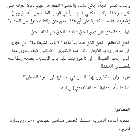
وجدت نفسي فجأة أبكي بشدة والدموع تنهمر من عيني، ولا أعرف حتى
الآن سر هذا البكاء.. لكنني شعرت بأنني قريب للغاية من الله عزّ وجلّ،
وشعرت بعلامات كثيرة على أن هذا الدين حق وكتابه منزل من السماء".
إنها شهادة حق على دين الحق وكتاب الحق من الإله الحق!!
الحق الأعظم.. الحق الذي عجزت أمامه "الآيات الشيطانية".. بل حولها
إلى مدخل وباب للإيمان دخل منه الكثيرون.. فتخيل كيف يحول هذا
الدين الحق الشيطان إلى ناطور يقف على باب الإيمان.. يفتحه رغمًا عنه
للمسلمين الجدد!!
هل ما زال المكذبون بهذا الدين في احتياج إلى دعوة للإيمان؟!!
اسألوا الله الهداية.. فبالله نهتدي إلى الله.
-----------------
المصادر:
جمعية النجاة الخيرية؛ سلسلة قصص مشاهير المهتدين (17): ريتشارد
فيرلي.