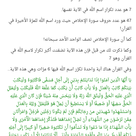
7 هو عدد تكرار اسم الله في الآية نفسها.
47 هو عدد حروف سورة الإخلاص حيث ورد اسم الله للمرّة الأخيرة في
القرآن!
كما أن سورة الإخلاص تصف الواحد الأحد سبحانه!
وكما ذكرت لك من قبل فإن هذه الآية تضمّنت أكبر تكرار لاسم الله في
القرآن وهو 7
وفي القرآن هناك آية واحدة تكرّر اسم الله فيها 6 مرّات وهي هذه الآية..
يَا أَيُّهَا الَّذِينَ آمَنُوا إِذَا تَدَايَنْتُمْ بِدَيْنٍ إِلَى أَجَلٍ مُسَمًّى فَاكْتُبُوهُ وَلْيَكْتُبْ
بَيْنَكُمْ كَاتِبٌ بِالْعَدْلِ وَلَا يَأْبَ كَاتِبٌ أَنْ يَكْتُبَ كَمَا عَلَّمَهُ اللَّهُ فَلْيَكْتُبْ وَلْيُمْلِلِ
الَّذِي عَلَيْهِ الْحَقُّ وَلْيَتَّقِ اللَّهَ رَبَّهُ وَلَا يَبْخَسْ مِنْهُ شَيْئًا فَإِنْ كَانَ الَّذِي عَلَيْهِ
الْحَقُّ سَفِيهًا أَوْ ضَعِيفًا أَوْ لَا يَسْتَطِيعُ أَنْ يُمِلَّ هُوَ فَلْيُمْلِلْ وَلِيُّهُ بِالْعَدْلِ
وَاسْتَشْهِدُوا شَهِيدَيْنِ منْ رِجَالِكُمْ فَإِنْ لَمْ يَكُونَا رَجُلَيْنِ فَرَجُلٌ وَامْرَأَتَانِ
مِمَّنْ تَرْضَوْنَ مِنَ الشُّهَدَاءِ أَنْ تَضِلَّ إِحْدَاهُمَا فَتُذَكِّرَ إِحْدَاهُمَا الْأُخْرَى وَلَا
يَأْبَ الشُّهَدَاءُ إِذَا مَا دُعُوا وَلَا تَسْأَمُوا أَنْ تَكْتُبُوهُ صَغِيرًا أَوْ كَبِيرًا إِلَى أَجَلِهِ
ذَلِكُمْ أَقْسَطُ عِنْدَ اللَّهِ وَأَقْوَمُ لِلشَّهَادَةِ وَأَدْنَى أَلَّا تَرْتَابُوا إِلَّا أَنْ تَكُونَ تِجَارَةً