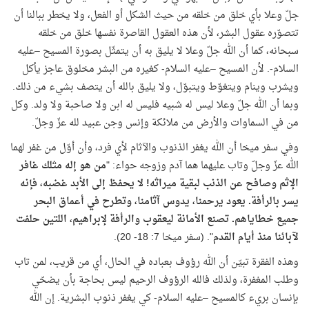
جلّ وعلا بأي خلق من خلقه من حيث الشكل أو الفعل، ولا يخطر ببالنا أن
تتصوّره عقول البشر، لأن هذه العقول القاصرة نفسها خلق من خلقه
سبحانه، كما أن الله جلّ وعلا لا يليق به أن يتمثّل بصورة المسيح –عليه
السلام-. لأن المسيح –عليه السلام- كغيره من البشر مخلوق عاجز يأكل
ويشرب وينام ويتغوّط ويتبوّل، ولا يليق بالله أن يتصف بشيء من ذلك.
وبما أن الله جلّ وعلا ليس له شبيه فليس له ابن ولا صاحبة ولا ولد. وكل
من في السماوات والأرض من ملائكة وإنس وجن عبيد لله عزّ وجلّ.
وفي سفر ميخا أن الله يغفر الذنوب والآثام لأي فرد، وأن أوّل من غفر لهما
الله عزّ وجلّ وتاب عليهما هما آدم وزوجه حواء: "
من هو إله مثلك غافر
الإثم وصافح عن الذنب لبقية ميراثه! لا يحفظ إلى الأبد غضبه، فإنه
يسر بالرأفة
.
يعود يرحمنا، يدوس آثامنا، وتطرح في أعماق البحر
جميع خطاياهم
.
تصنع الأمانة ليعقوب والرأفة لإبراهيم، اللتين حلفت
لآبائنا منذ أيام القدم
". (سفر ميخا 7: 18- 20).
وهذه الفقرة تبيّن أن الله رؤوف بعباده في الحال، أي من قريب، لمن تاب
وطلب المغفرة، ولذلك فالله الرؤوف الرحيم ليس بحاجة بأن يضحّي
بإنسان بريء كالمسيح –عليه السلام- كي يغفر ذنوب البشرية. إن الله