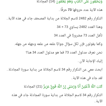
وَيَحْلِفُونَ عَلَى الْكَذِبِ وَهُمْ يَعْلَمُونَ
(14) المجادلة
هذه الآية عدد حروفها
73
حرفًا..
التكرار رقم 2482 لاسم الجلالة من بداية المصحف جاء في هذه الآية..
وهذا العدد 2482 يساوي 73 × 34
تأمّل العدد 73 مضروبًا في العدد 34
وكما يقولون فإن لكل سؤال جوابًا علمه من علمه وجهله من جهله.
نحن نعرف مدلول العدد 73 فما هو مدلول العدد 34 هنا؟
إليك الإجابة الآن..
ابحث معي عن التكرار رقم 34 لاسم الجلالة من بداية سورة المجادلة..
لقد جاء في هذه الآية..
كَتَبَ اللَّهُ لَأَغْلِبَنَّ أَنَا وَرُسُلِي إِنَّ اللَّهَ قَوِيٌّ عَزِيزٌ
(21) المجادلة
التكرار رقم 34 لاسم الجلالة من بداية سورة المجادلة جاء في هذه
الآية..