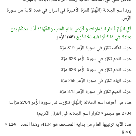
ورد اسم الجلالة (اللَّهُمَّ) للمرّة الأخيرة في القرآن في هذه الآية من سورة
الزُّمر..
قُلِ اللَّهُمَّ فَاطِرَ السَّمَاوَاتِ وَالْأَرْضِ عَالِمَ الْغَيْبِ وَالشَّهَادَةِ أَنْتَ تَحْكُمُ بَيْنَ
عِبَادِكَ فِي مَا كَانُوا فِيهِ يَخْتَلِفُونَ
(46)
الزُّمر
حرف الألف تكرّر في سورة الزُّمر 819 مرّة.
حرف اللام تكرّر في سورة الزُّمر 626 مرّة.
حرف اللام تكرّر في سورة الزُّمر 626 مرّة.
حرف الهاء تكرّر في سورة الزُّمر 255 مرّة.
حرف الميم تكرّر في سورة الزُّمر 378 مرّة.
هذه هي أحرف اسم الجلالة (اللَّهُمَّ) تكرّرت في سورة الزُّمر
2704
مرّات!
2704 هو مجموع تكرار اسم الجلالة في القرآن الكريم!
هذه الآية ترتيبها العام من بداية المصحف هو 4104، وهذا العدد =
114
×
6 × 6