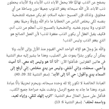
يصفح عن الذنب نهائيًّا فلا يحمل الآباء ذنب الأبناء ولا الأبناء يحملون
ذنب الآباء، لأن الله سبحانه يغفر الذنوب جميعًا دون وساطة من أي
مخلوق. ولذلك فإن المسيح –عليه السلام- لم يكن مجيئه للتضحية
بنفسه لكي يخلص الناس من الخطايا ما دام الله رؤوفًا رحيمًا يغفر
الذنوب ولا يدوم غضبه. والتضحية بالمسيح ذنب أعظم من ذنب آدم،
فكيف يقبل العقل أن يكون الذنب مغفرة لذنب! لأن العمل الصالح هو
الذي يغفر الذنب وليس الذنب!
والله عزّ وجلّ هو الإله الواحد الحي القيوم منذ الأزل وإلى الأبد، ولا
يمكن أن يكون بشرًا يموت على الصليب، وهذا ما يشير إليه سفر التثنية
في هاتين الفقرتين: فتأمّلوا الآن: "
أنا أنا هو وليس إله معي. أنا أميت
وأحيي. سحقت، وإني أشفي، وليس من يدي مخلص
.
إني أرفع إلى
السماء يدي وأقول: حي أنا إلى الأبد
". (سفر التثنية 32: 39، 40).
العبادة الخالصة لا تكون إلا لله وحده سبحانه، ويحرم تحريمًا باتًّا عبادة
غيره، وهذا ما جاء به جميع الرسل، ونصّت عليه صراحة جميع الكتب،
فتأمّل على سبيل المثال سفر التثنية: "
الرب إلهك تتقي، وإياه تعبد،
وباسمه تحلف
". (سفر التثنية 6: 13).