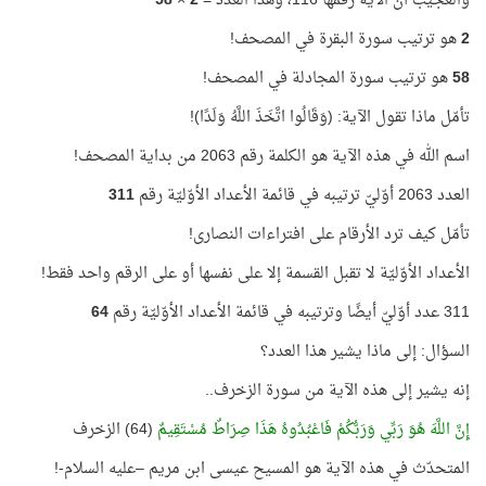
والعجيب أن الآية رقمها 116، وهذا العدد =
2
×
58
2
هو ترتيب سورة البقرة في المصحف!
58
هو ترتيب سورة المجادلة في المصحف!
تأمّل ماذا تقول الآية: (وَقَالُوا اتَّخَذَ اللَّهُ وَلَدًا)!
اسم الله في هذه الآية هو الكلمة رقم 2063 من بداية المصحف!
العدد 2063 أوّليّ ترتيبه في قائمة الأعداد الأوّليّة رقم
311
تأمّل كيف ترد الأرقام على افتراءات النصارى!
الأعداد الأوّليّة لا تقبل القسمة إلا على نفسها أو على الرقم واحد فقط!
311 عدد أوّليّ أيضًا وترتيبه في قائمة الأعداد الأوّليّة رقم
64
السؤال: إلى ماذا يشير هذا العدد؟
إنه يشير إلى هذه الآية من سورة الزخرف..
إِنَّ اللَّهَ هُوَ رَبِّي وَرَبُّكُمْ فَاعْبُدُوهُ هَذَا صِرَاطٌ مُسْتَقِيمٌ
(64) الزخرف
المتحدّث في هذه الآية هو المسيح عيسى ابن مريم –عليه السلام-!