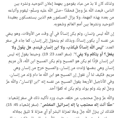
ولذلك كان لا بدّ من عباد يقومون بمهمة إعلان التوحيد ونشره بين
الناس، فبعث الله عزّ وجلّ مُحمَّدًا –صلى الله عليه وسلّم- ليقوم وأتباعه
من بعده بهذه المهمة، ولا يزال المسلمون هم الذين يستمسكون بعقيدة
التوحيد ونشرها بين أمم العالم وشعوبه.
إن الله ليس بإنسان، ولم يكن إنسانًا في أي وقت من الأوقات، وهو ينفي
عن نفسه أن يكون إنسانًا، وبذلك لم يتحوّل إلى إنسان، كما جاء في سفر
العدد: "
ليس الله إنسانًا فيكذب، ولا ابن إنسان فيندم. هل يقول ولا
يفعل؟ أو يتكلم ولا يفي
؟". (سفر العدد 23: 19). وحينما يقول إنه ليس
ابن إنسان فإذًا لم يكن هو المسيح ولم يكن المسيح ابن الله، لأن مريم
إنسان وهي بنفسها وُلدت من إنسان، والمسيح خرج من إنسان وهي
مريم. فكيف لنا أن نقول إن المسيح هو ابن الله ما دام وُلد من إنسان،
وفي الأناجيل الأربعة يقول المسيح عن نفسه إنه "ابن الإنسان"، والله عزّ
وجلّ لم يلد ولم يولد ولم يكن له كفوًا أحد.
والله عزّ وجلّ محتجب عن خلقه، حيث ورد تأكيد ذلك في سفر إشعياء:
"
حقًا أنت إله محتجب يا إله إسرائيل المخلص
". (سفر إشعياء 45: 15).
فلذلك لن ينزل الله جلّ وعلا لمنزلة البشر أو أي منزلة لا تليق بجلاله