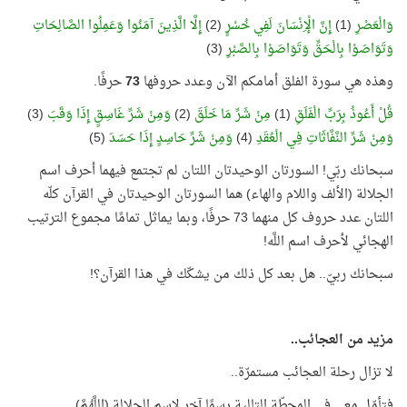
وَالْعَصْرِ
(1)
إِنَّ الْإِنْسَانَ لَفِي خُسْرٍ
(2)
إِلَّا الَّذِينَ آمَنُوا وَعَمِلُوا الصَّالِحَاتِ
وَتَوَاصَوْا بِالْحَقِّ وَتَوَاصَوْا بِالصَّبْرِ
(3)
وهذه هي سورة الفلق أمامكم الآن وعدد حروفها
73
حرفًا.
قُلْ أَعُوذُ بِرَبِّ الْفَلَقِ
(1)
مِنْ شَرِّ مَا خَلَقَ
(2)
وَمِنْ شَرِّ غَاسِقٍ إِذَا وَقَبَ
(3)
وَمِنْ شَرِّ النَّفَّاثَاتِ فِي الْعُقَدِ
(4)
وَمِنْ شَرِّ حَاسِدٍ إِذَا حَسَدَ
(5)
سبحانك ربّي! السورتان الوحيدتان اللتان لم تجتمع فيهما أحرف اسم
الجلالة (الألف واللام والهاء) هما السورتان الوحيدتان في القرآن كلّه
اللتان عدد حروف كل منهما 73 حرفًا، وبما يماثل تمامًا مجموع الترتيب
الهجائي لأحرف اسم اللَّه!
سبحانك ربيّ.. هل بعد كل ذلك من يشكّك في هذا القرآن؟!
مزيد من العجائب..
لا تزال رحلة العجائب مستمرّة..
فتأمّل معي في المحطّة التالية رسمًا آخر لاسم الجلالة (اللَّهُمَّ)..