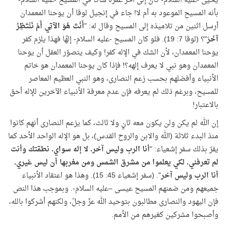
يحيى -عليه السلام- كان إلى آخر عمره شاكًّا في المسيح -عليه السلام-
بأنه المسيح الموعود به أم لا! جاء في إنجيل لوقا أن يوحنا المعمدان
أرسل اثنين من تلاميذه إلى المسيح وقال له: "
أَنْتَ هُوَ الآتِي أَمْ نَنْتَظِرُ
آخَرَ
"؟ (لوقا 7: 19). فلو كان المسيح -عليه السلام- إلهًا فهذا يلزم كفر
يوحنا المعمدان، لأن الشك في الإله كفر! وكيف يتصوّر العقل أن يوحنا
المعمدان وهو نبي لا يعرف إلهه؟! فإذا كان يوحنا المعمدان هو خاتم
الأنبياء وأفضلهم بحسب زعم النصارى، وهو النبي العظيم المعاصر
للمسيح، وبرغم ذلك لم يعرفه فإن عدم معرفة الأنبياء الآخرين للإله أحق
بالاعتبار!
إن الله لم يكن ولن يكون معه ثانٍ ولا ثالث، كما يزعم النصارى أنهم كانوا
منذ البدء ثلاثة (الله والابن والروح القدس)، بل هو الإله الواحد الأحد كما
يقرّ بذلك سفر إشعياء: "
أنا الرب وليس آخر. لا إله سواي. نطقتك وأنت
لم تعرفني. لكي يعلموا من مشرق الشمس ومن مغربها أن ليس غيري.
أنا الرب وليس آخر
". (سفر إشعياء 45: 15). وهذا هو اعتقاد الأنبياء
جميعهم ومن ضمنهم المسيح عيسى –عليه السلام-. وبموجب هذا النص
فإن اليهود والنصارى مطالبون بتوحيد الله عزّ وجلّ، ولكنهم أشركوا بالله،
وأصبحوا مشركين كغيرهم من الأمم.