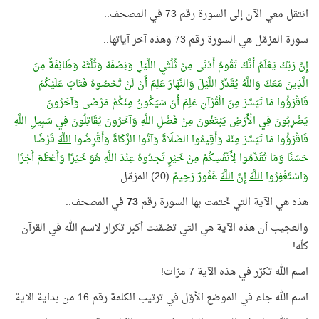
انتقل معي الآن إلى السورة رقم 73 في المصحف..
سورة المزمّل هي السورة رقم 73 وهذه آخر آياتها..
إِنَّ رَبَّكَ يَعْلَمُ أَنَّكَ تَقُومُ أَدْنَى مِنْ ثُلُثَيِ اللَّيْلِ وَنِصْفَهُ وَثُلُثَهُ وَطَائِفَةٌ مِنَ
الَّذِينَ مَعَكَ
وَاللَّهُ
يُقَدِّرُ اللَّيْلَ وَالنَّهَارَ عَلِمَ أَنْ لَنْ تُحْصُوهُ فَتَابَ عَلَيْكُمْ
فَاقْرَؤُوا مَا تَيَسَّرَ مِنَ الْقُرْآنِ عَلِمَ أَنْ سَيَكُونُ مِنْكُمْ مَرْضَى وَآخَرُونَ
يَضْرِبُونَ فِي الْأَرْضِ يَبْتَغُونَ مِنْ فَضْلِ
اللَّهِ
وَآخَرُونَ يُقَاتِلُونَ فِي سَبِيلِ
اللَّهِ
فَاقْرَؤُوا مَا تَيَسَّرَ مِنْهُ وَأَقِيمُوا الصَّلَاةَ وَآتُوا الزَّكَاةَ وَأَقْرِضُوا
اللَّهَ
قَرْضًا
حَسَنًا وَمَا تُقَدِّمُوا لِأَنْفُسِكُمْ مِنْ خَيْرٍ تَجِدُوهُ عِنْدَ
اللَّهِ
هُوَ خَيْرًا وَأَعْظَمَ أَجْرًا
وَاسْتَغْفِرُوا
اللَّهَ
إِنَّ
اللَّهَ
غَفُورٌ رَحِيمٌ
(20) المزمّل
هذه هي الآية التي خُتمت بها السورة رقم
73
في المصحف..
والعجيب أن هذه الآية هي التي تضمّنت أكبر تكرار لاسم الله في القرآن
كلّه!
اسم الله تكرّر في هذه الآية 7 مرّات!
اسم الله جاء في الموضع الأوّل في ترتيب الكلمة رقم 16 من بداية الآية.