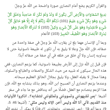
والقرآن الكريم يضع أمام النصارى صورة واضحة عن الله عزّ وجلّ:
بَدِيعُ السَّمَاوَاتِ وَالْأَرْضِ أَنَّى يَكُونُ لَهُ وَلَدٌ وَلَمْ تَكُنْ لَهُ صَاحِبَةٌ وَخَلَقَ كُلَّ
شَيْءٍ وَهُوَ بِكُلِّ شَيْءٍ عَلِيمٌ
(101)
ذَلِكُمُ اللَّهُ رَبُّكُمْ لَا إِلَهَ إِلَّا هُوَ خَالِقُ كُلِّ
شَيْءٍ فَاعْبُدُوهُ وَهُوَ عَلَى كُلِّ شَيْءٍ وَكِيلٌ
(102)
لَا تُدْرِكُهُ الْأَبْصَارُ وَهُوَ
يُدْرِكُ الْأَبْصَارَ وَهُوَ اللَّطِيفُ الْخَبِيرُ
(103) الأنعام
وبما أن الإنسان مهما بلغ لن يقارب الله عزّ وجلّ في صفة واحدة من
صفاته، فإن الله جلّ وعلا لا يليق به أن تكون له طبيعة ناسوتية حتى لا
يساويه إنسان ولا أي خلق من خلقه في أي صفة من صفاته أبدًا.
فإن قيل إن الله نزل إلى الأرض بطبيعة ناسوتية، كما يزعم النصارى، ففي
هذه الحال سيكون له شبيه من حيث الشكل والصفات والطبائع والسلوك،
وهذا محال لا يقبله العقل، ولا يليق بجلال الخالق العظيم سبحانه.
وعندما يزعم النصارى أن المسيح ابن الله، وهو بذلك يتشابه مع الله، فإن
هذا الزعم يتصادم مع العقل، فضلًا عن أنه يتناقض مع ما جاء في سفر
أشيعا: "
بمن تشبهونني وتسوونني وتمثلونني لنتشابه؟.. اذكروا الأوليات
منذ القديم، لأني أنا الله وليس آخر. الإله وليس مثلي
". (أشيعا 46: 5،
9). وبما أنه قال: (بمن تشبهونني وتمثلونني؟)، فإذًا لا يمكن أن نشبّه الله