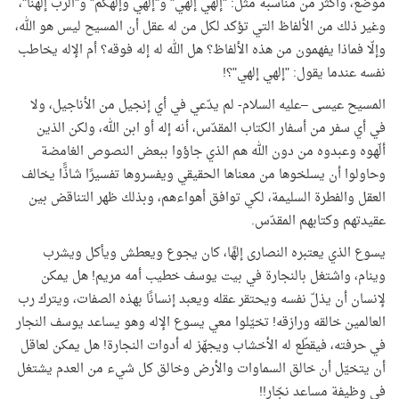
موضع، وأكثر من مناسبة مثل: "إلهي إلهي" و"إلهي وإلهكم" و"الرب إلهنا"،
وغير ذلك من الألفاظ التي تؤكد لكل من له عقل أن المسيح ليس هو الله،
وإلّا فماذا يفهمون من هذه الألفاظ؟ هل الله له إله فوقه؟ أم الإله يخاطب
نفسه عندما يقول: "إلهي إلهي"؟!
المسيح عيسى –عليه السلام- لم يدّعي في أي إنجيل من الأناجيل، ولا
في أي سفر من أسفار الكتاب المقدّس، أنه إله أو ابن الله، ولكن الذين
ألّهوه وعبدوه من دون الله هم الذي جاؤوا ببعض النصوص الغامضة
وحاولوا أن يسلخوها من معناها الحقيقي ويفسروها تفسيرًا شاذًّا يخالف
العقل والفطرة السليمة، لكي توافق أهواءهم، وبذلك ظهر التناقض بين
عقيدتهم وكتابهم المقدّس.
يسوع الذي يعتبره النصارى إلهًا، كان يجوع ويعطش ويأكل ويشرب
وينام، واشتغل بالنجارة في بيت يوسف خطيب أمه مريم! هل يمكن
لإنسان أن يذلّ نفسه ويحتقر عقله ويعبد إنسانًا بهذه الصفات، ويترك رب
العالمين خالقه ورازقه! تخيّلوا معي يسوع الإله وهو يساعد يوسف النجار
في حرفته، فيقطّع له الأخشاب ويجهّز له أدوات النجارة! هل يمكن لعاقل
أن يتخيّل أن خالق السماوات والأرض وخالق كل شيء من العدم يشتغل
في وظيفة مساعد نجّار!!