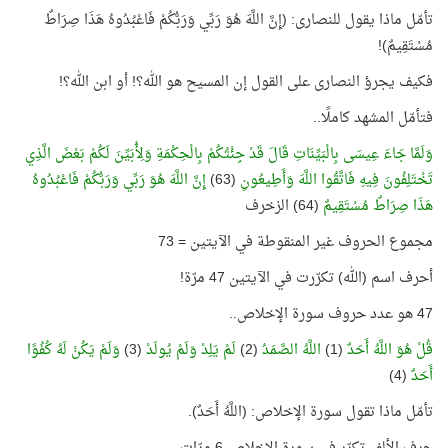
تأمّل ماذا يقول للنصارى: (إِنَّ اللَّهَ هُوَ رَبِّي وَرَبُّكُمْ فَاعْبُدُوهُ هَذَا صِرَاطٌ
مُسْتَقِيمٌ)!
فكيف يجرؤ النصارى على القول إن المسيح هو الله؟! أو ابن الله؟!
فتأمّل المشهد كاملًا..
وَلَمَّا جَاءَ عِيسَى بِالْبَيِّنَاتِ قَالَ قَدْ جِئْتُكُمْ بِالْحِكْمَةِ وَلِأُبَيِّنَ لَكُمْ بَعْضَ الَّذِي
تَخْتَلِفُونَ فِيهِ فَاتَّقُوا اللَّهَ وَأَطِيعُونِ
(63)
إِنَّ اللَّهَ هُوَ رَبِّي وَرَبُّكُمْ فَاعْبُدُوهُ
هَذَا صِرَاطٌ مُسْتَقِيمٌ
(64) الزخرف
مجموع الحروف غير المنقوطة في الآيتين = 73
أحرف اسم (الله) تكرّرت في الآيتين 47 مرّة!
47 هو عدد حروف سورة الإخلاص..
قُلْ هُوَ اللَّهُ أَحَدٌ
(1)
اللَّهُ الصَّمَدُ
(2)
لَمْ يَلِدْ وَلَمْ يُولَدْ
(3)
وَلَمْ يَكُنْ لَهُ كُفُوًا
أَحَدٌ
(4)
تأمّل ماذا تقول سورة الإخلاص: (اللَّهُ أَحَدٌ).