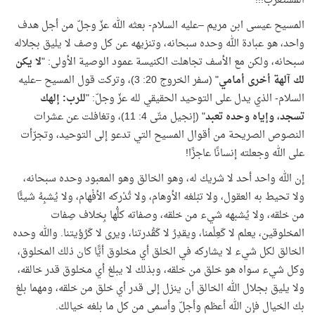
المستغرب!!!
المسيح عيسى ابن مريم –عليه السلام- بعثه الله عزّ وجلّ من أجل هدف
واحد، هو عبادة الله وحده سبحانه، وتنزيهه عن كل وصف لا يليق بجلاله
سبحانه، ولكن مع الأسف تجاهلت الكنيسة عمود الوصية الأولى: "
لا يكن
لك آلهة أخرى أمامي
" (سفر الخروج 20: 3)، وتركت قول المسيح –عليه
السلام- الذي يدل على التوحيد الحقيقي لله عزّ وجلّ: "
للرب: إلهك
تسجد، وإياه وحده تعبد
" (إنجيل متّى 4: 11)، وتغافلت عن عشرات
النصوص الصريحة من أقوال المسيح التي تدعو إلى التوحيد، وتجرّأت
على الله وجعلته إنسانًا عاجزًا!
إن الله واحد أحد لا شريك له، وهو الخالق وهو المعبود وحده سبحانه،
ولا تحيط به العقول، ولا تبْلغه الأوهام، ولا تُدْركه الأفْهام، ولا يُشبِهُ شيئًا
من خلقه، ولا يُشبهه شيء من خلقه، وصفاته كلُّها بِخلاف صِفات
المخلوقين، يعلم لا كَعِلْمنا، ويقدِرُ لا كَقُدرتنا، ويرى لا كَرُؤيتنا
.
والله وحده
الخالق لكل شيء لا يشاركه في الخلق أي مخلوق أيًّا كان ذلك المخلوق،
وكل شيء سواه هو خلق من خلقه، وبذلك لا يبلغ أي مخلوق قدر خالقه،
ولا يليق بجلال الله الخالق أن ينزل إلى قدر أي خلق من خلقه، ومهما بلغ
بك الخيال فإن الله أعظم وأجلّ وأسمى من كل ما بلغه خيالك.