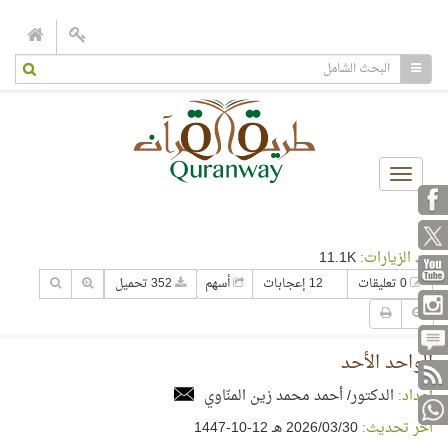
Toggle
navigation
عدد الزيارات:
11.1K
0 تعليقات
12 إعجابات
أسهم
352 تحميل
الواحد الأحد
إعداد:
الدكتور/ أحمد محمد زين المنّاوي
آخر تحديث:
30‏/03‏/2026 هـ 12-10-1447