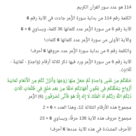
114 هو عدد سور القرآن الكريم.
الكلمة رقم 114 من بداية سورة الزُّمر جاءت في الآية رقم
6
الآية رقم 6 من سورة الزُّمر عدد كلماتها 36 كلمة، ويساوي
6
×
6
والآية الأولى من سورة الزُّمر عدد كلماتها
6
كلمات!
والكلمة رقم 6 من بداية سورة الزُّمر عدد حروفها
6
أحرف!
الآية رقم 6 من سورة الزُّمر ورد فيها ذكر ثلاثة أرقام (وَاحِدَةٍ - ثَمَانِيَةَ -
ثَلَاثٍ)..
خَلَقَكُمْ مِنْ نَفْسٍ وَاحِدَةٍ ثُمَّ جَعَلَ مِنْهَا زَوْجَهَا وَأَنْزَلَ لَكُمْ مِنَ الْأَنْعَامِ ثَمَانِيَةَ
أَزْوَاجٍ يَخْلُقُكُمْ فِي بُطُونِ أُمَّهَاتِكُمْ خَلْقًا مِنْ بَعْدِ خَلْقٍ فِي ظُلُمَاتٍ ثَلَاثٍ
ذَلِكُمُ اللَّهُ رَبُّكُمْ لَهُ الْمُلْكُ لَا إِلَهَ إِلَّا هُوَ فَأَنَّى تُصْرَفُونَ
(6) الزُّمر
مجموع هذه الأرقام الثلاثة 12، وهذا العدد =
6
× 2
مجموع حروف هذه الآية 138 حرفًا، ويساوي
6
× 23
الأحرف المشدّدة في هذه الآية عددها
6
أحرف!