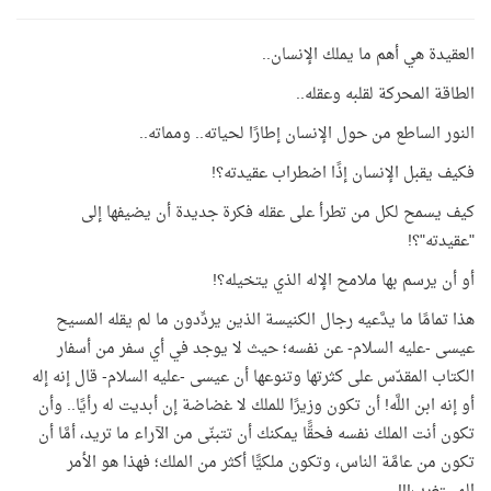
العقيدة هي أهم ما يملك الإنسان..
الطاقة المحركة لقلبه وعقله..
النور الساطع من حول الإنسان إطارًا لحياته.. ومماته..
فكيف يقبل الإنسان إذًا اضطراب عقيدته؟!
كيف يسمح لكل من تطرأ على عقله فكرة جديدة أن يضيفها إلى
"عقيدته"؟!
أو أن يرسم بها ملامح الإله الذي يتخيله؟!
هذا تمامًا ما يدَّعيه رجال الكنيسة الذين يردِّدون ما لم يقله المسيح
عيسى -عليه السلام- عن نفسه؛ حيث لا يوجد في أي سفر من أسفار
الكتاب المقدّس على كثرتها وتنوعها أن عيسى -عليه السلام- قال إنه إله
أو إنه ابن اللَّه! أن تكون وزيرًا للملك لا غضاضة إن أبديت له رأيًا.. وأن
تكون أنت الملك نفسه فحقًّا يمكنك أن تتبنّى من الآراء ما تريد، أمَّا أن
تكون من عامَّة الناس، وتكون ملكيًّا أكثر من الملك؛ فهذا هو الأمر