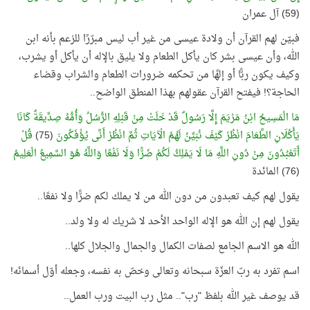
(59) آل عمران
فبيّن لهم القرآن أن ولادة عيسى من غير أب ليس مبرّرًا للزعم بأنه ابن
الله، وأن عيسى بشر كان يأكل الطعام ولا يليق بالإله أن يأكل أو يشرب،
وكيف يكون ربًّا أو إلهًا من تحكمه ضرورات الطعام والشراب وقضاء
الحاجة؟! فيفتح القرآن عقولهم بهذا المنطق الواضح..
مَا الْمَسِيحُ ابْنُ مَرْيَمَ إِلَّا رَسُولٌ قَدْ خَلَتْ مِنْ قَبْلِهِ الرُّسُلُ وَأُمُّهُ صِدِّيقَةٌ كَانَا
يَأْكُلَانِ الطَّعَامَ انْظُرْ كَيْفَ نُبَيِّنُ لَهُمُ الْآيَاتِ ثُمَّ انْظُرْ أَنَّى يُؤْفَكُونَ
(75)
قُلْ
أَتَعْبُدُونَ مِنْ دُونِ اللَّهِ مَا لَا يَمْلِكُ لَكُمْ ضَرًّا وَلَا نَفْعًا وَاللَّهُ هُوَ السَّمِيعُ الْعَلِيمُ
(76) المائدة
يقول لهم كيف تعبدون من دون الله من لا يملك لكم ضرًّا ولا نفعًا..
يقول لهم إن الله هو الإله الواحد الأحد لا شريك له ولا ولد..
الله هو الاسم الجامع لصفات الكمال والجمال والجلال كلها..
اسم تفرد به ربّ العزّة سبحانه وتعالى وخصّ به نفسه، وجعله أوّل أسمائه!
قد يوصف غير الله بلفظ "رب".. مثل رب البيت ورب العمل..