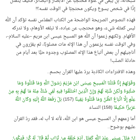
سبحانه، بل يبقى في علوّه محتجبًا عن الأبصار والبصائر، فكيف يتمثّل
إذًا في شخص يسوع ويكون محتجبًا في الوقت نفسه؟!
فهذه النصوص الصريحة الواضحة من الكتاب المقدّس نفسه تؤكد أن الله
ليس كمثله شيء، وهو محتجب عن عباده، لا تبلغه الأوهام، ولا تدركه
الأفهام. ولكنهم زعموا أن الله هو المسيح عيسى ابن مريم –عليه السلام-،
وفي الوقت نفسه يزعمون أن هذا الإله مات مصلوبًا، ثم يقرّرون في
أناجيلهم أن بعض أتباع هذا الإله المصلوب وجدوه حيًّا بعد أيام من
حادثة الصلب!
وهذه الافتراءات الكاذبة يردّ عليها القرآن بحسم..
وَقَوْلِهِمْ إِنَّا قَتَلْنَا الْمَسِيحَ عِيسَى ابْنَ مَرْيَمَ رَسُولَ اللَّهِ وَمَا قَتَلُوهُ وَمَا
صَلَبُوهُ وَلَكِنْ شُبِّهَ لَهُمْ وَإِنَّ الَّذِينَ اخْتَلَفُوا فِيهِ لَفِي شَكٍّ مِنْهُ مَا لَهُمْ بِهِ مِنْ
عِلْمٍ إِلَّا اتِّبَاعَ الظَّنِّ وَمَا قَتَلُوهُ يَقِينًا
(157)
بَلْ رَفَعَهُ اللَّهُ إِلَيْهِ وَكَانَ اللَّهُ
عَزِيزًا حَكِيمًا
(158) النساء
أما زعمهم أن المسيح عيسى هو ابن الله، لأنه لا أب له، فقد ردّ القرآن
عليهم بوضوح..
إِنَّ مَثَلَ عِيسَى عِنْدَ اللَّهِ كَمَثَلِ آدَمَ خَلَقَهُ مِنْ تُرَابٍ ثُمَّ قَالَ لَهُ كُنْ فَيَكُونُ