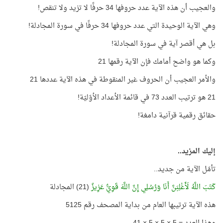
والعجيب أن هذه الآية عدد حروفها 34 حرفًا لا تزيد ولا تنقص!
وهي الآية الوحيدة التي عدد حروفها 34 حرفًا في سورة المجادلة!
بل هي أقصر آية في سورة المجادلة!
وكما هو واضح أمامك فإن الآية رقمها 21
والأمر العجيب أن الحروف غير المنقوطة في هذه الآية عددها 21
21 هو ترتيب العدد 73 في قائمة الأعداد الأوّليّة!
حقائق رقمية قرآنية دامغة!
إليك المزيد..
تأمّل الآية من جديد..
كَتَبَ اللَّهُ لَأَغْلِبَنَّ أَنَا وَرُسُلِي إِنَّ اللَّهَ قَوِيٌّ عَزِيزٌ
(21) المجادلة
هذه الآية ترتيبها العام من بداية المصحف رقم 5125