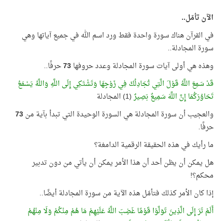
الآن تأمّل..
في القرآن هناك سورة واحدة فقط ورد اسم الله في جميع آياتها وهي
سورة المجادلة..
وهذه هي أولى آيات سورة المجادلة وعدد حروفها
73
حرفًا..
قَدْ سَمِعَ اللَّهُ قَوْلَ الَّتِي تُجَادِلُكَ فِي زَوْجِهَا وَتَشْتَكِي إِلَى اللَّهِ وَاللَّهُ يَسْمَعُ
تَحَاوُرَكُمَا إِنَّ اللَّهَ سَمِيعٌ بَصِيرٌ
(1) المجادلة
والعجيب أن سورة المجادلة هي السورة الوحيدة التي تبدأ بآية من
73
حرفًا.
ما رأيك في هذه الحقيقة الرقمية الدامغة؟
هل يمكن أن يظن أحد أن هذا الأمر يمكن أن يأتي من دون تدبير
محكم؟!
إذا كان الأمر كذلك فتأمّل هذه الآية من سورة المجادلة أيضًا..
أَلَمْ تَرَ إِلَى الَّذِينَ تَوَلَّوْا قَوْمًا غَضِبَ اللَّهُ عَلَيْهِمْ مَا هُمْ مِنْكُمْ وَلَا مِنْهُمْ