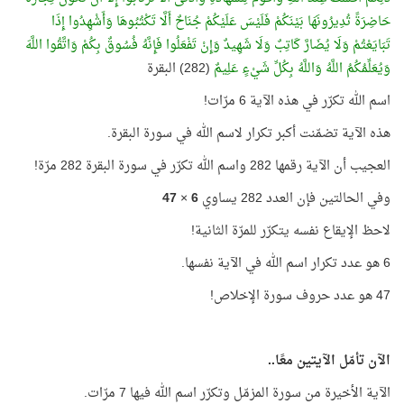
حَاضِرَةً تُدِيرُونَهَا بَيْنَكُمْ فَلَيْسَ عَلَيْكُمْ جُنَاحٌ أَلَّا تَكْتُبُوهَا وَأَشْهِدُوا إِذَا
تَبَايَعْتُمْ وَلَا يُضَارَّ كَاتِبٌ وَلَا شَهِيدٌ وَإِنْ تَفْعَلُوا فَإِنَّهُ فُسُوقٌ بِكُمْ وَاتَّقُوا اللَّهَ
وَيُعَلِّمُكُمُ اللَّهُ وَاللَّهُ بِكُلِّ شَيْءٍ عَلِيمٌ
(282) البقرة
اسم الله تكرّر في هذه الآية 6 مرّات!
هذه الآية تضمّنت أكبر تكرار لاسم الله في سورة البقرة.
العجيب أن الآية رقمها 282 واسم الله تكرّر في سورة البقرة 282 مرّة!
وفي الحالتين فإن العدد 282 يساوي
6
×
47
لاحظ الإيقاع نفسه يتكرّر للمرّة الثانية!
6 هو عدد تكرار اسم الله في الآية نفسها.
47 هو عدد حروف سورة الإخلاص!
الآن تأمّل الآيتين معًا..
الآية الأخيرة من سورة المزمّل وتكرّر اسم الله فيها 7 مرّات.