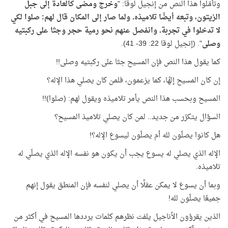
وتأمّلوا هذا النص من إنجيل لوقا: "
وخرج ومضى كالعادة إلى جبل
الزيتون، وتبعه أيضًا تلاميذه
.
ولما صار إلى المكان قال لهم: صلوا لكي
لا تدخلوا في تجربة. وانفصل عنهم نحو رمية حجر وجثا على ركبتيه
وصلى
". (إنجيل لوقا 22: 39- 41).
كما يقول هذا النص فإن المسيح جثا على ركبتيه وصلى!!
إن كان المسيح إلهًا، كما يزعمون، فلمن كان يصلي هذا الإله؟
المسيح وبحسب هذا النص يأمر تلاميذه ويقول لهم: (صلوا)!!
السؤال يتكرّر من جديد.. لمن كان يصلي تلاميذ المسيح؟
هل كانوا يصلّون لله أم يصلّون ليسوع الإله؟!
الإله الذي يصلي له يسوع يجب أن يكون هو نفسه الإله الذي يصلّي له
تلاميذه.
وبما أن يسوع لا يمكن عقلًا أن يصلي لنفسه فإن المنطق يقول إنهم
جميعًا يصلّون لله!
الذين يقرؤون الأناجيل يلفت نظرهم كلمات يرددها المسيح في أكثر من