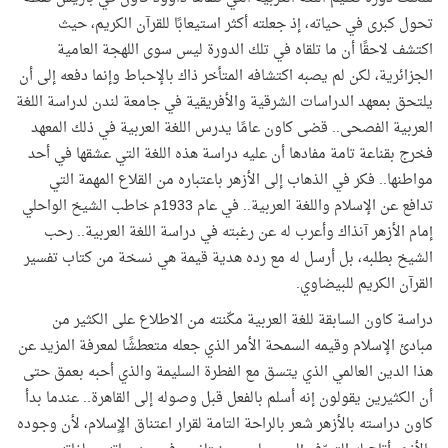
تحول كبرى في حياته، إذ جعلته أكثر استيعابًا للقرآن الكريم، حيث
اكتشف لاحقًا أن ما تلقاه في تلك الدورة ليس سوى اللهجة العامية
الجزائرية، لكن لم يصبه اكتشافه المتأخر ذاك بالإحباط وإنما دفعه إلى أن
يلتحق بمعهد الدراسات الشرقية والأفريقية في جامعة لندن لدراسة اللغة
العربية الفصحى.. قضى كاون عامًا يدرس اللغة العربية في ذلك المعهد
فخرج بقناعة تامة مفادها أن عليه دراسة هذه اللغة التي عشقها في أحد
مواطنها.. فكر في الذهاب إلى الأزهر باعتباره من القلاع المهمة التي
تدافع عن الإسلام واللغة العربية.. في عام 1933م خاطب الشيخ الواحلي
إمام الأزهر آنذاك وأعرب له عن رغبته في دراسة اللغة العربية.. رحب
الشيخ بطلبه، بل أرسل له مع رده هدية قيمة هي نسخة من كتاب تفسير
القرآن الكريم للبيضاوي.
دراسة كاون السابقة للغة العربية مكّنته من الاطلاع على الكثير من
مبادئ الإسلام وقيمه السمحة الأمر الذي جعله متعطشًا لمعرفة المزيد عن
هذا الدين العالمي الذي يتسق مع الفطرة السليمة والذي أحبه بعمق حتى
أن الكثيرين يقولون إنه أسلم بالفعل قبل وصوله إلى القاهرة.. عندما بدأ
كاون دراسته بالأزهر شعر بالراحة التامة لقرار اعتناق الإٍسلام، لأن وجوده