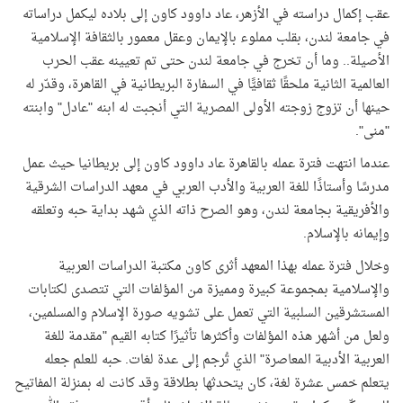
عقب إكمال دراسته في الأزهر، عاد داوود كاون إلى بلاده ليكمل دراساته
في جامعة لندن، بقلب مملوء بالإيمان وعقل معمور بالثقافة الإسلامية
الأصيلة.. وما أن تخرج في جامعة لندن حتى تم تعيينه عقب الحرب
العالمية الثانية ملحقًا ثقافيًّا في السفارة البريطانية في القاهرة، وقدّر له
حينها أن تزوج زوجته الأولى المصرية التي أنجبت له ابنه "عادل" وابنته
"منى".
عندما انتهت فترة عمله بالقاهرة عاد داوود كاون إلى بريطانيا حيث عمل
مدرسًا وأستاذًا للغة العربية والأدب العربي في معهد الدراسات الشرقية
والأفريقية بجامعة لندن، وهو الصرح ذاته الذي شهد بداية حبه وتعلقه
وإيمانه بالإسلام.
وخلال فترة عمله بهذا المعهد أثرى كاون مكتبة الدراسات العربية
والإسلامية بمجموعة كبيرة ومميزة من المؤلفات التي تتصدى لكتابات
المستشرقين السلبية التي تعمل على تشويه صورة الإسلام والمسلمين،
ولعل من أشهر هذه المؤلفات وأكثرها تأثيرًا كتابه القيم "مقدمة للغة
العربية الأدبية المعاصرة" الذي تُرجم إلى عدة لغات. حبه للعلم جعله
يتعلم خمس عشرة لغة، كان يتحدثها بطلاقة وقد كانت له بمنزلة المفاتيح