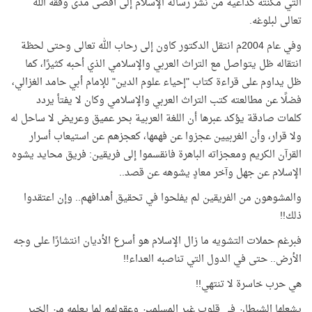
التي مكّنته كداعية من نشر رسالة الإسلام إلى أقصى مدى وفقه الله
تعالى لبلوغه.
وفي عام 2004م انتقل الدكتور كاون إلى رحاب الله تعالى وحتى لحظة
انتقاله ظل يتواصل مع التراث العربي والإسلامي الذي أحبه كثيرًا، كما
ظل يداوم على قراءة كتاب "إحياء علوم الدين" للإمام أبي حامد الغزالي،
فضلًا عن مطالعته كتب التراث العربي والإسلامي وكان لا يفتأ يردد
كلمات صادقة يؤكد عبرها أن اللغة العربية بحر عميق وعريض لا ساحل له
ولا قرار، وأن الغربيين عجزوا عن فهمها، كعجزهم عن استيعاب أسرار
القرآن الكريم ومعجزاته الباهرة فانقسموا إلى فريقين: فريق محايد يشوه
الإسلام عن جهل وآخر معادٍ يشوهه عن قصد..
والمشوهون من الفريقين لم يفلحوا في تحقيق أهدافهم.. وإن اعتقدوا
ذلك!!
فبرغم حملات التشويه ما زال الإسلام هو أسرع الأديان انتشارًا على وجه
الأرض.. حتى في الدول التي تناصبه العداء!!
هي حرب خاسرة لا تنتهي!!
يشعلها الشيطان في قلوب غير المسلمين وعقولهم لما يعلمه من الخير