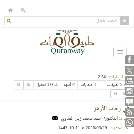
Toggle
navigation
عدد الزيارات:
2.6K
0 تعليقات
2 إعجابات
أسهم
177 تحميل
في رحاب الأزهر
إعداد:
الدكتور/ أحمد محمد زين المنّاوي
آخر تحديث:
29‏/03‏/2026 هـ 11-10-1447