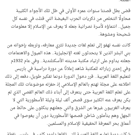
القصة.
قضى بطل قصتنا سنوات عمره الأولى في ظل تلك الأجواء الكئيبة
محاولًا التخلص من ذكريات الحرب البغيضة التي قتلت في نفسه كل
جميل.. انتماؤه لأسرة نصرانية جعله لا يعرف عن الإسلام إلا معلومات
شحيحة ومشوهة.
كانت نفسه تهفو إلى تعلم لغات جديدة تثري معارفه، وتربطه بإخوانه من
بني البشر الذين لا يتحدثون لغته الإنجليزية.. هذه الميول والاهتمامات
جعلته يداوم على ارتياد مكتبة مدينته الأسكتلندية.. وفي عام 1932م
وفي إحدى زياراته للمكتبة شاهد إعلانًا عن دورة دراسية في باريس
لتعليم اللغة العربية.. قرر دخول الدورة دونما تفكير طويل، دفعه إلى ذلك
اطلاعه على مجلة تهتم بالعالم الإسلامي إذ حفزته موضوعات تلك المجلة
على تعلم اللغة العربية حتى يتعرف إلى أبناء ذلك العالم القصي الذي لم
يكن يعرف عنه الكثير سوى قصص ألف ليلة وليلة الأسطورية التي لا
يعرف الغربيون غيرها عن الشرق والتي جعلتهم يتكئون على حائط من
الجهل وهم يتأملون شاطئ قصصها الأسطورية دون أن يغوصوا في
أعماق بحر المعرفة الحقيقية للإسلام والمسلمين.
شكلت دورة تعليم اللغة العربية التي تلقاها داوود كاون في باريس نقطة