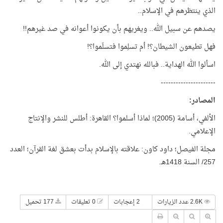
الذي ينتظرهم في الإسلام..
يصدهم عن سبيل الله.. ويغريهم بأن يكونوا أعوانه في صد غيرهم!!
فهل تطيعون الشيطان؟! أم تسلِموا فتسلَموا؟!
اسألوا الله الهداية.. فبالله نهتدي إلى الله.
----------------------
المصادر:
الألفي، أسامة (2005)؛ لماذا أسلموا؟ القاهرة: أطلس للنشر والإنتاج
الإعلامي.
مجلة الفيصل؛ داود كاون: علاقته بالإسلام بدأت بعشق لغة القرآن؛ العدد
257/ السنة 1418هـ.
2.6K عدد الزيارات
2 إعجابات
0 تعليقات
177 تحميل