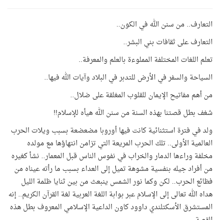
التعارف.. من سنن الله في الكون..
التعارف على ثقافات بني البشر..
تعلم اللغات المختلفة المملوءة بالعلم والمعرفة..
السياحة والسفر في الأرض للتدبر في البلاد وآيات الله فيها..
من أهم مفاتيح الإيمان للقلوب المغلقة على ضلال..
شغف بطل قصتنا بهذه السنة من سنن الله هيأه للإسلام!!
ولد في فترة استثنائية كانت فيها أوروبا مضعضعة بسبب ويلات الحرب
العالمية الأولى.. تلك الحرب المريعة التي تزامن انتهاؤها مع مولده
مخلفة وراءها الدمار والخراب في نفوس الناس قبل المعمار.. نشأ كغيره
من أفراد جيله بنفسية مشوهة تميل إلى العداء بسبب ما رأته عيناه من
فظائع الحرب.. لكن وكما نور الشمس ينبعث من بين ثنايا ظلمة الليل
هداه الله تعالى إلى الإسلام عبر بوابة اللغة العربية لغة القرآن الكريم.. إنه
المستشرق الأسكتلندي داوود كاون الداعية الإسلامي المعروف بطل هذه