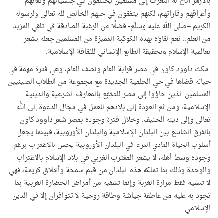
بالأزهر أتاح له التعرّف إلى مسلمين يختلفون في جنسياتهم ولغاتهم
وأعراقهم وقاراتهم، لكنهم يتفقون في حبهم الخالص لله تعالى ولرسوله
الكريم –صلى الله عليه وسلّم- فضلًا عن الرغبة الصادقة في تلقي المزيد
من العلم.. نعم لقاؤه بهذه الكوكبة المميزة من المسلمين جعله يشعر
بعالمية الإسلام وبحقيقة الطابع الإنساني للثقافة الإسلامية.
مكث داوود كاون في مصر قرابة العام ونصف العام، وهي فترة مهمة في
حياته قضاها في حي الحلمية الجديدة مع مجموعة من الطلاب الصينيين
المسلمين الذين جاؤوا إلى مصر للتشبّع بالمعارف الشرعية والدينية
الإسلامية، ومن ثم العودة إلى بلادهم للعمل في مجال الدعوة إلى الله
تعالى وإلى دينه الحنيف. وخلال فترة وجوده بمصر شعر داوود كاون
بالفرق الشاسع بين البلدان الإسلامية والبلدان الأوروبية، فبينما يجعل
أسلوب الحياة المادي المرء في البلدان الأوروبية يحس بالاغتراب برغم
وجوده وسط أهله، لا يشعر المغترب الغربي في بلاد الإسلام بالاغتراب
والوحدة وذلك بما تملكه هذه البلدان من قيم سمحة وأخلاق كريمة، فهي
لا تنسيه فقط مرارة الغربة وإنما تشفيه من أمراض الحضارة الغربية بما
تجود به عليه من عاطفة جياشة وطاقة روحية لا تتوافران إلا في الدين
الإسلامي.