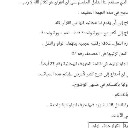
لذي سيقدم لنا الدليل الحاسم على أن القرآن هو كلام الله لا ريب..
جح في هذه المهمة العظيمة..
 إلى أن يقدم لنا عجائبه كلها في القرآن كله..
ج إلى أكثر من سورة واحدة فقط.. نعم سورة واحدة..
ة النمل.. علاقة رقمية عجيبة بينهما.. الواو والنمل..
لنمل ترتيبها في المصحف رقم 27
او ترتيبه في قائمة الحروف الهجائية رقم 27 أيضاً..
ي لن أحتاج إلى شرح كثير لأعرض عليكم هذه العجائب..
نها بأنفسكم في منتهى الوضوح..
بأنفسكم..
ة النمل
15
آية ورد فيها حرف الواو مرّة واحدة ..
 الآيات..
ية
تكرار حرف الواو