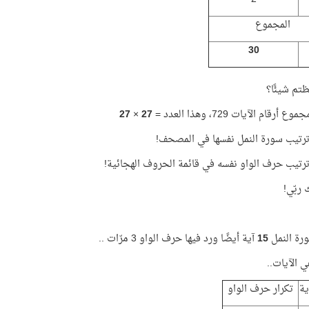
المجموع
30
تم شيئًا؟
ع أرقام الآيات 729، وهذا العدد =
27
×
27
ربّي!
رة النمل
15
آية أيضًا ورد فيها حرف الواو 3 مرّات ..
 الآيات..
ية
تكرار حرف الواو