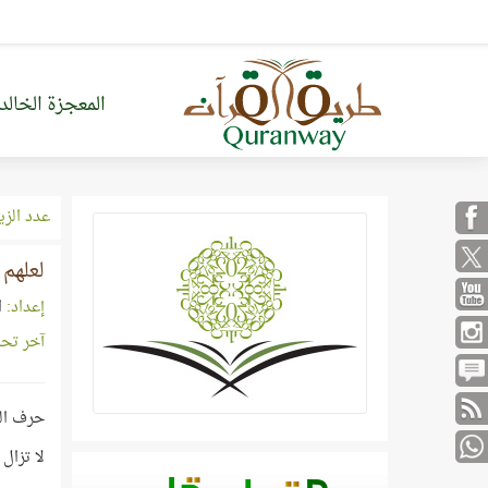
المعجزة الخالد
عدد الزي
لعلهم ي
إعداد:
ا
آخر تح
حرف الو
لا تزال