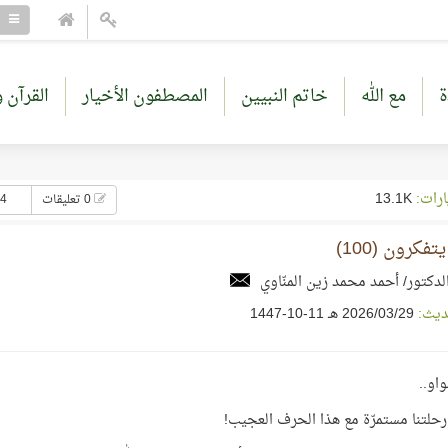
ة
مع الله
خاتم النبيين
المصطفون الأخيار
القرآن و
ارات:
13.1K
0 تعليقات
34 إع
تفكرون (100)
لدكتور/ أحمد محمد زين المنّاوي
ديث:
29‏/03‏/2026 هـ 11-10-1447
او..
 رحلتنا مستمرّة مع هذا الحرف العجيب!