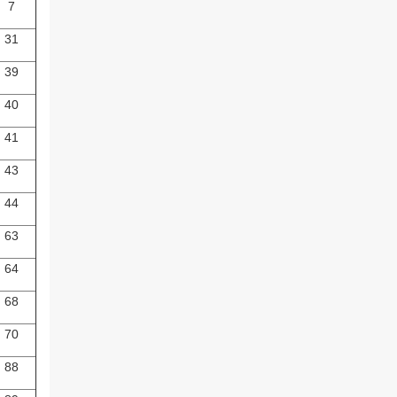
7
31
39
40
41
43
44
63
64
68
70
88