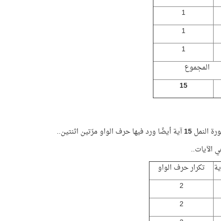
1
1
1
المجموع
15
رة النمل
15
آية أيضًا ورد فيها حرف الواو مرّتين اثنتين..
 الآيات..
ية
تكرار حرف الواو
2
2