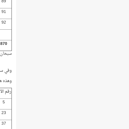
89
91
92
870
سبحان ا
وفي سو
وهذه هي
رقم الآ
5
23
37