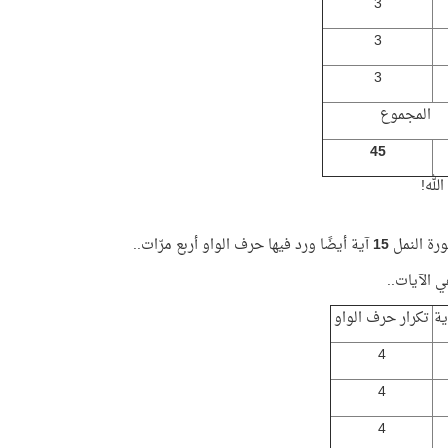
3
3
3
المجموع
45
لله!
رة النمل
15
آية أيضًا ورد فيها حرف الواو أربع مرّات..
 الآيات..
ية
تكرار حرف الواو
4
4
4