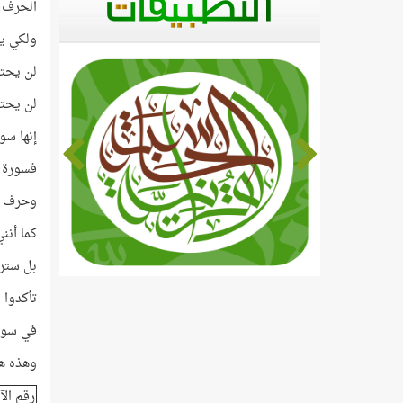
الحرف ا
ولكي ين
لن يحتاج
لن يحتا
إنها سور
فسورة ا
وحرف الو
كما أنن
بل سترو
تأكدوا 
في سور
وهذه هي
رقم الآ