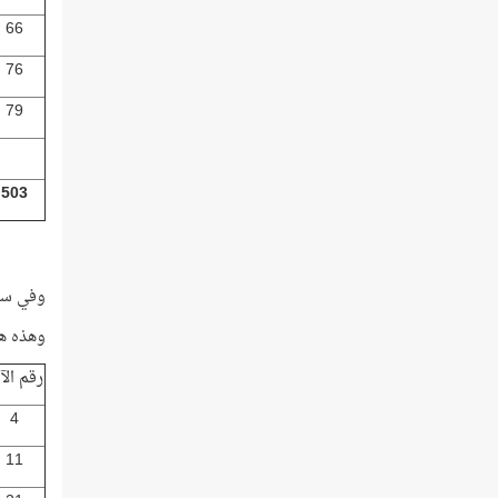
66
76
79
503
وفي سو
وهذه هي
رقم الآ
4
11