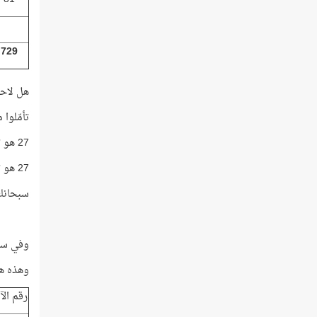
729
هل لاحظ
تأمّلوا مجمو
27 هو ترتيب سورة النمل نفسها في المصحف!
27 هو ترتيب حرف الواو نفسه في قائمة الحروف الهجائية!
سبحانك 
وفي سو
وهذه هي
رقم الآ