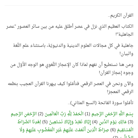
القرآن الكريم..
الكتاب العظيم الذي نزل في عصر أطلق عليه من بين سائر العصور "عصر
الجاهلية"!
جاهلية في كل مجالات العلوم الدينية والدنيويّة، باستثناء علم اللّغة
والبيان!
ومن هنا نستطيع أن نفهم لماذا كان الإعجاز اللّغوي هو الوجه الأوّل من
وجوه إعجاز القرآن!
والآن ونحن في العصر الرقمي فتأمّلوا كيف يبهرنا القرآن العجيب بنظمه
الرقمي المعجز!
تأمّلوا سورة الفاتحة (السبع المثاني)..
بِسْمِ اللَّهِ الرَّحْمَنِ الرَّحِيمِ
(1)
الْحَمْدُ لِلَّهِ رَبِّ الْعَالَمِينَ
(2)
الرَّحْمَنِ الرَّحِيمِ
(3)
مَالِكِ يَوْمِ الدِّينِ
(4)
إِيَّاكَ نَعْبُدُ وَإِيَّاكَ نَسْتَعِينُ
(5)
اِهْدِنَا الصِّرَاطَ
الْمُسْتَقِيمَ
(6)
صِرَاطَ الَّذِينَ أَنْعَمْتَ عَلَيْهِمْ غَيْرِ الْمَغْضُوبِ عَلَيْهِمْ وَلَا