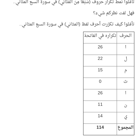
تأمّلوا نمط تكرار حروف (سَبْعًا مِنَ الْمَثَانِي) في سورة السبع المثاني..
فهل لفت نظركم شيء؟
تأمّلوا كيف تكرّرت أحرف لفظ (المثاني) في سورة السبع المثاني..
الحرف
تكراره في الفاتحة
ا
26
ل
22
م
15
ث
0
ا
26
ن
11
ي
14
المجموع
114