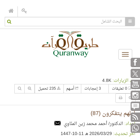
Toggle
navigation
عدد الزيارات:
4.8K
0 تعليقات
3 إعجابات
أسهم
235 تحميل
لعلهم يتفكرون (87)
إعداد:
الدكتور/ أحمد محمد زين المنّاوي
آخر تحديث:
29‏/03‏/2026 هـ 11-10-1447