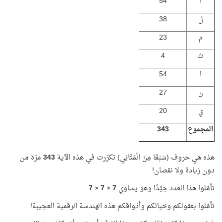
ا
54
ل
38
م
23
ث
4
ا
54
ن
27
ي
20
المجموع
343
هذه هي حروف (سَبْعًا مِنَ الْمَثَانِي) تكرّرت في هذه الآية
343
مرّة من
دون زيادة ولا نقصان!
تأمّلوا هذا العدد جيِّدًا وهو يساوي
7
×
7
×
7
تأمّلوا بعقولكم وخيالكم وأذواقكم هذه الهندسة الرقمية العجيبة!