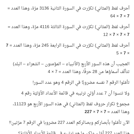
أحرف لفظ (المثاني) تكرّرت في السورة الثانية 3136 مرّة، وهذا العدد =
× 64
7
×
7
أحرف لفظ (المثاني) تكرّرت في السورة الثالثة 4116 مرّة، وهذا العدد =
× 12
7
×
7
×
7
أحرف لفظ (المثاني) تكرّرت في السورة الرابعة 245 مرّة، وهذا العدد =
7
× 5
7
×
العجيب أن هذه السور الأربع (الأنبياء – المؤمنون – الشعراء – البلد)
تتألّف أسماؤها من 28 حرفًا، وهذا العدد = 7 × 4
تأمّلوا الرقم 7 نفسه مضروبًا في الرقم 4 وهو عدد السور!
ولا تنسوا أن 7 عدد أوّليّ ترتيبه في قائمة الأعداد الأوّليّة رقم 4
مجموع تكرار حروف لفظ (المثاني) في هذه السور الأربع هو 11123،
وهذا العدد =
7
×
7
×
227
الآن تأمّلوا بأبصاركم وبصائركم العدد 227 مضروبا في الرقم 7 مرّتين!!
هذا العدد 227 أوّليّ ولكن ما هو ترتيبه في قائمة الأعداد الأوّليّة؟