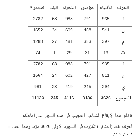
الحرف
الأنبياء
المؤمنون
الشعراء
البلد
المجموع
ا
935
791
988
68
2782
ل
541
468
609
34
1652
م
397
383
481
27
1288
ث
13
31
29
1
74
ا
935
791
988
68
2782
ن
511
427
602
24
1564
ي
294
245
419
23
981
المجموع
3626
3136
4116
245
11123
تأمّلوا هذا الإيقاع السُباعي العجيب في هذه السور التي أمامكم..
أحرف لفظ (المثاني) تكرّرت في السورة الأولى 3626 مرّة، وهذا العدد =
× 74
7
×
7