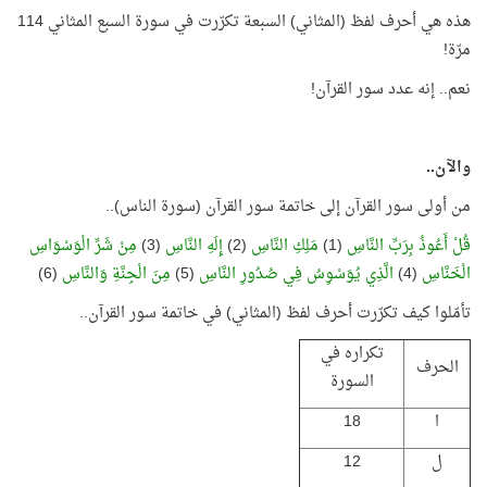
هذه هي أحرف لفظ (المثاني) السبعة تكرّرت في سورة السبع المثاني 114
مرّة!
نعم.. إنه عدد سور القرآن!
والآن..
من أولى سور القرآن إلى خاتمة سور القرآن (سورة الناس)..
قُلْ أَعُوذُ بِرَبِّ النَّاسِ
(1)
مَلِكِ النَّاسِ
(2)
إِلَهِ النَّاسِ
(3)
مِنْ شَرِّ الْوَسْوَاسِ
الْخَنَّاسِ
(4)
الَّذِي يُوَسْوِسُ فِي صُدُورِ النَّاسِ
(5)
مِنَ الْجِنَّةِ وَالنَّاسِ
(6)
تأمّلوا كيف تكرّرت أحرف لفظ (المثاني) في خاتمة سور القرآن..
تكراره في
الحرف
السورة
ا
18
ل
12