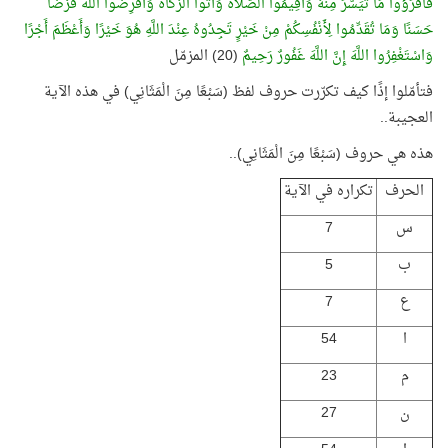
فَاقْرَؤُوا مَا تَيَسَّرَ مِنْهُ وَأَقِيمُوا الصَّلَاةَ وَآتُوا الزَّكَاةَ وَأَقْرِضُوا اللَّهَ قَرْضًا
حَسَنًا وَمَا تُقَدِّمُوا لِأَنْفُسِكُمْ مِنْ خَيْرٍ تَجِدُوهُ عِنْدَ اللَّهِ هُوَ خَيْرًا وَأَعْظَمَ أَجْرًا
وَاسْتَغْفِرُوا اللَّهَ إِنَّ اللَّهَ غَفُورٌ رَحِيمٌ
(20) المزمّل
فتأمّلوا إذًا كيف تكرّرت حروف لفظ (سَبْعًا مِنَ الْمَثَانِي) في هذه الآية
العجيبة..
هذه هي حروف (سَبْعًا مِنَ الْمَثَانِي)..
الحرف
تكراره في الآية
س
7
ب
5
ع
7
ا
54
م
23
ن
27