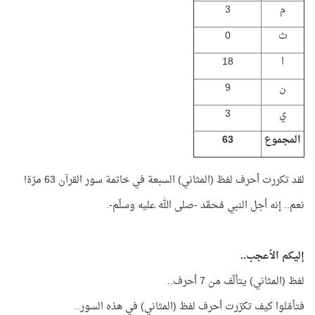
م
3
ث
0
ا
18
ن
9
ي
3
المجموع
63
لقد تكررت أحرف لفظ (المثاني) السبعة في خاتمة سور القرآن 63 مرّة!
نعم.. إنه أجل النبي مُحمَّد -صلى الله عليه وسلّم-.
إليكم الأعجب..
لفظ (المثاني) يتألّف من 7 أحرف..
فتأمّلوا كيف تكرّرت أحرف لفظ (المثاني) في هذه السور..