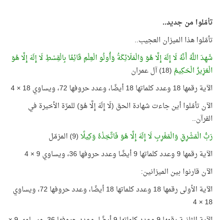
تأمّلوا من جديد..
تأمّلوا هذا الميزان العجيب..
شَهِدَ اللَّهُ أَنَّهُ لَا إِلَهَ إِلَّا هُوَ وَالْمَلَائِكَةُ وَأُولُو الْعِلْمِ قَائِمًا بِالْقِسْطِ لَا إِلَهَ إِلَّا هُوَ
الْعَزِيزُ الْحَكِيمُ
(18) آل عمران
الآية رقمها 18 وعدد كلماتها 18 أيضًا، وعدد حروفها 72، ويساوي 18 × 4
الآن تأمّلوا أين جاءت شهادة الحق (لَا إِلَهَ إِلَّا هُوَ) للمرّة الأخيرة في
القرآن..
رَبُّ الْمَشْرِقِ وَالْمَغْرِبِ لَا إِلَهَ إِلَّا هُوَ فَاتَّخِذْهُ وَكِيلًا
(9) المزمّل
الآية رقمها 9 وعدد كلماتها 9 أيضًا وعدد حروفها 36، ويساوي 9 × 4
الآن قارنوا بين الميزانين:
الآية الأولى رقمها 18 وعدد كلماتها 18 أيضًا، وعدد حروفها 72، ويساوي
18 × 4