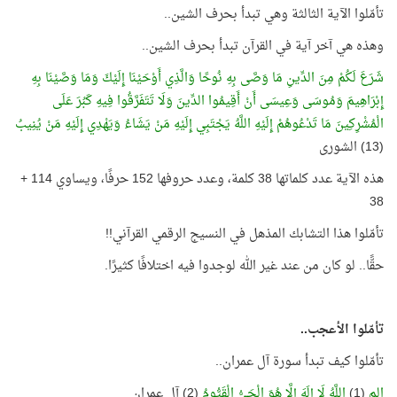
تأمّلوا الآية الثالثة وهي تبدأ بحرف الشين..
وهذه هي آخر آية في القرآن تبدأ بحرف الشين..
شَرَعَ لَكُمْ مِنَ الدِّينِ مَا وَصَّى بِهِ نُوحًا وَالَّذِي أَوْحَيْنَا إِلَيْكَ وَمَا وَصَّيْنَا بِهِ
إِبْرَاهِيمَ وَمُوسَى وَعِيسَى أَنْ أَقِيمُوا الدِّينَ وَلَا تَتَفَرَّقُوا فِيهِ كَبُرَ عَلَى
الْمُشْرِكِينَ مَا تَدْعُوهُمْ إِلَيْهِ اللَّهُ يَجْتَبِي إِلَيْهِ مَنْ يَشَاءُ وَيَهْدِي إِلَيْهِ مَنْ يُنِيبُ
(13) الشورى
هذه الآية عدد كلماتها 38 كلمة، وعدد حروفها 152 حرفًا، ويساوي 114 +
38
تأمّلوا هذا التشابك المذهل في النسيج الرقمي القرآني!!
حقًّا.. لو كان من عند غير الله لوجدوا فيه اختلافًا كثيرًا.
تأمّلوا الأعجب..
تأمّلوا كيف تبدأ سورة آل عمران..
الم
(1)
اللَّهُ لَا إِلَهَ إِلَّا هُوَ الْحَيُّ الْقَيُّومُ
(2) آل عمران