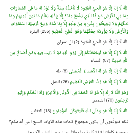
اللَّهُ لَا إِلَهَ إِلَّا هُوَ الْحَيُّ الْقَيُّومُ لَا تَأْخُذُهُ سِنَةٌ وَلَا نَوْمٌ لَهُ مَا فِي السَّمَاوَاتِ
وَمَا فِي الْأَرْضِ مَنْ ذَا الَّذِي يَشْفَعُ عِنْدَهُ إِلَّا بِإِذْنِهِ يَعْلَمُ مَا بَيْنَ أَيْدِيهِمْ وَمَا
خَلْفَهُمْ وَلَا يُحِيطُونَ بِشَيْءٍ مِنْ عِلْمِهِ إِلَّا بِمَا شَاءَ وَسِعَ كُرْسِيُّهُ السَّمَاوَاتِ
وَالْأَرْضَ وَلَا يَؤُودُهُ حِفْظُهُمَا وَهُوَ الْعَلِيُّ الْعَظِيمُ
(255) البقرة
اللَّهُ لَا إِلَهَ إِلَّا هُوَ الْحَيُّ الْقَيُّومُ (2) آل عمران
اللَّهُ لَا إِلَهَ إِلَّا هُوَ لَيَجْمَعَنَّكُمْ إِلَى يَوْمِ الْقِيَامَةِ لَا رَيْبَ فِيهِ وَمَنْ أَصْدَقُ مِنَ
اللَّهِ حَدِيثًا
(87) النساء
اللَّهُ لَا إِلَهَ إِلَّا هُوَ لَهُ الْأَسْمَاءُ الْحُسْنَى
(8) طه
اللَّهُ لَا إِلَهَ إِلَّا هُوَ رَبُّ الْعَرْشِ الْعَظِيمِ
(26) النمل
وَهُوَ اللَّهُ لَا إِلَهَ إِلَّا هُوَ لَهُ الْحَمْدُ فِي الْأُولَى وَالْآخِرَةِ وَلَهُ الْحُكْمُ وَإِلَيْهِ
تُرْجَعُونَ
(70) القصص
اللَّهُ لَا إِلَهَ إِلَّا هُوَ وَعَلَى اللَّهِ فَلْيَتَوَكَّلِ الْمُؤْمِنُونَ
(13) التغابن
فكم تتوقّعون أن يكون مجموع كلمات هذه الآيات السبع التي أمامكم؟
مجموع كلماتها 114 كلمة بما يماثل عدد سور القرآن الكريم!