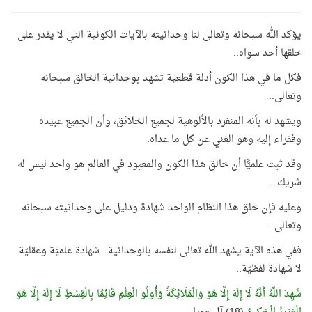
يؤكد الله سبحانه وتعالى لنا وحدانيته بالآيات الكونية التي لا يقدر على
خلقها أحد سواه..
فكل ما في هذا الكون أدلة قطعية تشهد بوحدانية الخالق سبحانه
وتعالى..
ويشهد له بأنه المنفرد بالألوهية لجميع الخلائق، وأن الجميع عبيده
وفقراء إليه وهو الغني عن كل ما عداه.
وقد ثبت علميًّا أن خالق هذا الكون والمعبود في العالم هو واحد ليس له
شريك..
وعليه فإن خلق هذا النظام الواحد شهادة ودليل على وحدانيته سبحانه
وتعالى..
ففي هذه الآية يشهد الله تعالى لنفسه بالوحدانية.. شهادة علميّة وعقليّة
لا شهادة لفظيّة..
شَهِدَ اللَّهُ أَنَّهُ لَا إِلَهَ إِلَّا هُوَ وَالْمَلَائِكَةُ وَأُولُو الْعِلْمِ قَائِمًا بِالْقِسْطِ لَا إِلَهَ إِلَّا هُوَ