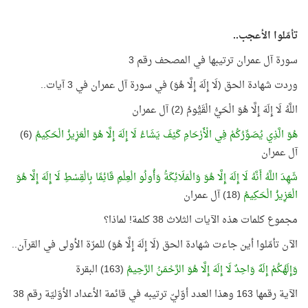
تأمّلوا الأعجب..
سورة آل عمران ترتيبها في المصحف رقم 3
وردت شهادة الحق (لَا إِلَهَ إِلَّا هُوَ) في سورة آل عمران في 3 آيات..
اللَّهُ لَا إِلَهَ إِلَّا هُوَ الْحَيُّ الْقَيُّومُ (2) آل عمران
هُوَ الَّذِي يُصَوِّرُكُمْ فِي الْأَرْحَامِ كَيْفَ يَشَاءُ لَا إِلَهَ إِلَّا هُوَ الْعَزِيزُ الْحَكِيمُ
(6)
آل عمران
شَهِدَ اللَّهُ أَنَّهُ لَا إِلَهَ إِلَّا هُوَ وَالْمَلَائِكَةُ وَأُولُو الْعِلْمِ قَائِمًا بِالْقِسْطِ لَا إِلَهَ إِلَّا هُوَ
الْعَزِيزُ الْحَكِيمُ
(18) آل عمران
مجموع كلمات هذه الآيات الثلاث 38 كلمة! لماذا؟
الآن تأمّلوا أين جاءت شهادة الحق (لَا إِلَهَ إِلَّا هُوَ) للمرّة الأولى في القرآن..
وَإِلَهُكُمْ إِلَهٌ وَاحِدٌ لَا إِلَهَ إِلَّا هُوَ الرَّحْمَنُ الرَّحِيمُ
(163) البقرة
الآية رقمها 163 وهذا العدد أوّليّ ترتيبه في قائمة الأعداد الأوّليّة رقم 38