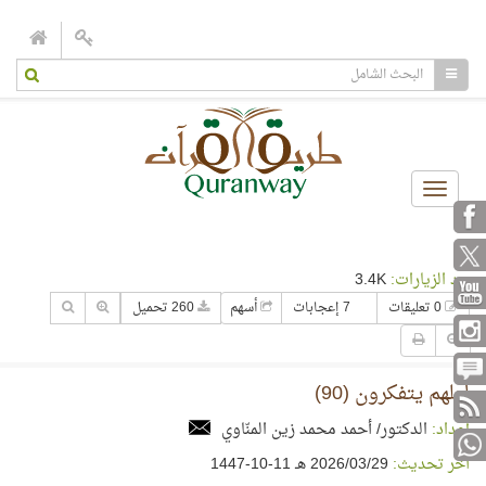
Toggle
navigation
عدد الزيارات:
3.4K
0 تعليقات
7 إعجابات
أسهم
260 تحميل
لعلهم يتفكرون (90)
إعداد:
الدكتور/ أحمد محمد زين المنّاوي
آخر تحديث:
29‏/03‏/2026 هـ 11-10-1447