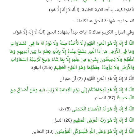
تأمّلوا كيف بدأت الآية الثانية: (اللَّهُ لَا إِلَهَ إِلَّا هُوَ).
لقد جاءت شهادة الحق هنا كاملة..
وفي القرآن الكريم هناك 6 آيات تبدأ بشهادة الحق (اللَّهُ لَا إِلَهَ إِلَّا هُوَ)..
اللَّهُ لَا إِلَهَ إِلَّا هُوَ الْحَيُّ الْقَيُّومُ لَا تَأْخُذُهُ سِنَةٌ وَلَا نَوْمٌ لَهُ مَا فِي السَّمَاوَاتِ
وَمَا فِي الْأَرْضِ مَنْ ذَا الَّذِي يَشْفَعُ عِنْدَهُ إِلَّا بِإِذْنِهِ يَعْلَمُ مَا بَيْنَ أَيْدِيهِمْ وَمَا
خَلْفَهُمْ وَلَا يُحِيطُونَ بِشَيْءٍ مِنْ عِلْمِهِ إِلَّا بِمَا شَاءَ وَسِعَ كُرْسِيُّهُ السَّمَاوَاتِ
وَالْأَرْضَ وَلَا يَؤُودُهُ حِفْظُهُمَا وَهُوَ الْعَلِيُّ الْعَظِيمُ
(255) البقرة
اللَّهُ لَا إِلَهَ إِلَّا هُوَ الْحَيُّ الْقَيُّومُ (2) آل عمران
اللَّهُ لَا إِلَهَ إِلَّا هُوَ لَيَجْمَعَنَّكُمْ إِلَى يَوْمِ الْقِيَامَةِ لَا رَيْبَ فِيهِ وَمَنْ أَصْدَقُ مِنَ
اللَّهِ حَدِيثًا
(87) النساء
اللَّهُ لَا إِلَهَ إِلَّا هُوَ لَهُ الْأَسْمَاءُ الْحُسْنَى
(8) طه
اللَّهُ لَا إِلَهَ إِلَّا هُوَ رَبُّ الْعَرْشِ الْعَظِيمِ
(26) النمل
اللَّهُ لَا إِلَهَ إِلَّا هُوَ وَعَلَى اللَّهِ فَلْيَتَوَكَّلِ الْمُؤْمِنُونَ
(13) التغابن