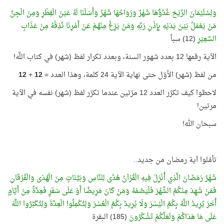
وَلِسُلَيْمَانَ الرِّيْحَ غُدُوُّهَا شَهْرٌ وَرَوَاحُهَا شَهْرٌ وَأَسَلْنَا لَهُ عَيْنَ الْقِطْرِ وَمِنَ الْجِنِّ
مَنْ يَعْمَلُ بَيْنَ يَدَيْهِ بِإِذْنِ رَبِّهِ وَمَنْ يَزِغْ مِنْهُمْ عَنْ أَمْرِنَا نُذِقْهُ مِنْ عَذَابِ
السَّعِيْرِ
(12) سبأ
الآية رقمها 12 بعدد شهور السنة، وبعدد تكرار لفظ (شهر) في كتاب اللَّه!
من لفظ (شهر) الأوّل حتى نهاية الآية 24 كلمة، وهذا العدد =
12
+
12
لاحظوا كيف تكرّر العدد 12 مرّتين عندما تكرّر لفظ (شهر) نفسه في الآية
مرتين!
سبحان الله!
تأمّلوا آية رمضان من جديد..
شَهْرُ رَمَضَانَ الَّذِي أُنْزِلَ فِيهِ الْقُرْآنُ هُدًى لِلنَّاسِ وَبَيِّنَاتٍ مِنَ الْهُدَى وَالْفُرْقَانِ
فَمَنْ شَهِدَ مِنْكُمُ الشَّهْرَ فَلْيَصُمْهُ وَمَنْ كَانَ مَرِيضًا أَوْ عَلَى سَفَرٍ فَعِدَّةٌ مِنْ أَيَّامٍ
أُخَرَ يُرِيدُ اللَّهُ بِكُمُ الْيُسْرَ وَلَا يُرِيدُ بِكُمُ الْعُسْرَ وَلِتُكْمِلُوا الْعِدَّةَ وَلِتُكَبِّرُوا اللَّهَ
عَلَى مَا هَدَاكُمْ وَلَعَلَّكُمْ تَشْكُرُونَ
(185) البقرة