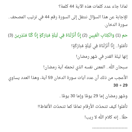
لماذا جاء عدد كلمات هذه الآية 44 كلمة؟
للإجابة عن هذا السؤال ننتقل إلى السورة رقم 44 في ترتيب المصحف..
سورة الدخان.
حم
(1)
وَالْكِتَابِ الْمُبِينِ
(2)
إِنَّا أَنْزَلْنَاهُ فِي لَيْلَةٍ مُبَارَكَةٍ إِنَّا كُنَّا مُنْذِرِينَ
(3)
تأمّلوا.. إِنَّا أَنْزَلْنَاهُ فِي لَيْلَةٍ مُبَارَكَةٍ!
إنها ليلة القدر في شهر رمضان!
سبحان الله.. المعنى نفسه الذي تحمله آية رمضان!
الأعجب من ذلك أن عدد آيات سورة الدخان 59 آية، وهذا العدد يساوي
30
+
29
وشهر رمضان إما 29 يومًا وإما 30 يومًا..
تأمّلوا كيف تتحدّث الأرقام تمامًا كما تتحدّث الألفاظ!!
حقًا.. إنه كلام الله لا ريب!
------------------------