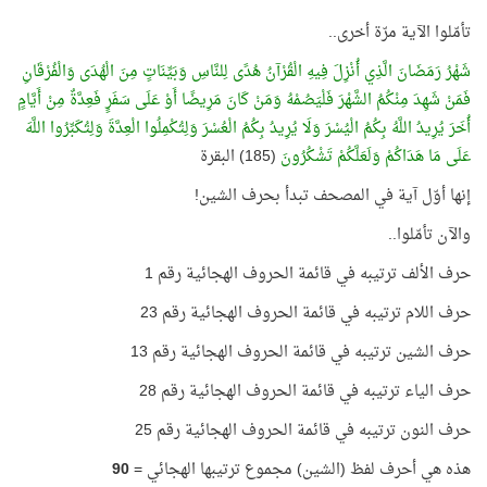
تأمّلوا الآية مرّة أخرى..
شَهْرُ رَمَضَانَ الَّذِي أُنْزِلَ فِيهِ الْقُرْآنُ هُدًى لِلنَّاسِ وَبَيِّنَاتٍ مِنَ الْهُدَى وَالْفُرْقَانِ
فَمَنْ شَهِدَ مِنْكُمُ الشَّهْرَ فَلْيَصُمْهُ وَمَنْ كَانَ مَرِيضًا أَوْ عَلَى سَفَرٍ فَعِدَّةٌ مِنْ أَيَّامٍ
أُخَرَ يُرِيدُ اللَّهُ بِكُمُ الْيُسْرَ وَلَا يُرِيدُ بِكُمُ الْعُسْرَ وَلِتُكْمِلُوا الْعِدَّةَ وَلِتُكَبِّرُوا اللَّهَ
عَلَى مَا هَدَاكُمْ وَلَعَلَّكُمْ تَشْكُرُونَ
(185) البقرة
إنها أوّل آية في المصحف تبدأ بحرف الشين!
والآن تأمّلوا..
حرف الألف ترتيبه في قائمة الحروف الهجائية رقم 1
حرف اللام ترتيبه في قائمة الحروف الهجائية رقم 23
حرف الشين ترتيبه في قائمة الحروف الهجائية رقم 13
حرف الياء ترتيبه في قائمة الحروف الهجائية رقم 28
حرف النون ترتيبه في قائمة الحروف الهجائية رقم 25
هذه هي أحرف لفظ (الشين) مجموع ترتيبها الهجائي =
90