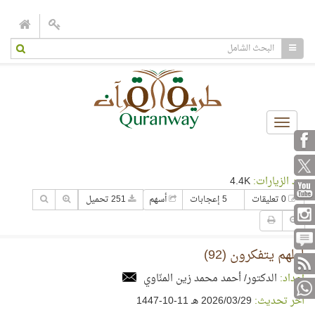
Toggle
navigation
عدد الزيارات:
4.4K
0 تعليقات
5 إعجابات
أسهم
251 تحميل
لعلهم يتفكرون (92)
إعداد:
الدكتور/ أحمد محمد زين المنّاوي
آخر تحديث:
29‏/03‏/2026 هـ 11-10-1447