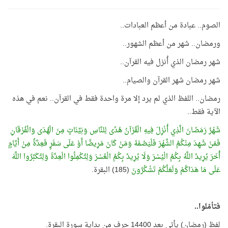
الصوم.. عبادة من أعظم العبادات..
ورمضان.. شهر من أعظم الشهور..
شهر رمضان الذي أُنزل فيه القرآن..
شهر رمضان شهر القرآن والصيام..
رمضان.. اللفظ الذي لم يرد إلا مرة واحدة فقط في القرآن.. نعم في هذه
الآية فقط..
شَهْرُ رَمَضَانَ الَّذِي أُنْزِلَ فِيهِ الْقُرْآنُ هُدًى لِلنَّاسِ وَبَيِّنَاتٍ مِنَ الْهُدَى وَالْفُرْقَانِ
فَمَنْ شَهِدَ مِنْكُمُ الشَّهْرَ فَلْيَصُمْهُ وَمَنْ كَانَ مَرِيضًا أَوْ عَلَى سَفَرٍ فَعِدَّةٌ مِنْ أَيَّامٍ
أُخَرَ يُرِيدُ اللَّهُ بِكُمُ الْيُسْرَ وَلَا يُرِيدُ بِكُمُ الْعُسْرَ وَلِتُكْمِلُوا الْعِدَّةَ وَلِتُكَبِّرُوا اللَّهَ
عَلَى مَا هَدَاكُمْ وَلَعَلَّكُمْ تَشْكُرُونَ
(185) البقرة.
فتأمّلوا..
لفظ (رمضان) يأتي بعد 14400 حرف من بداية سورة البقرة.