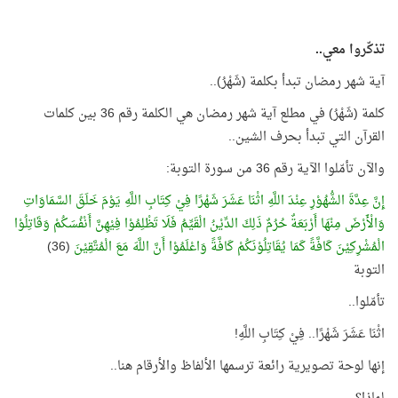
تذكّروا معي..
آية شهر رمضان تبدأ بكلمة (شَهْرُ)..
كلمة (شَهْرُ) في مطلع آية شهر رمضان هي الكلمة رقم 36 بين كلمات
القرآن التي تبدأ بحرف الشين..
والآن تأمّلوا الآية رقم 36 من سورة التوبة:
إِنَّ عِدَّةَ الشُّهُوْرِ عِنْدَ اللَّهِ اثْنَا عَشَرَ شَهْرًا فِيْ كِتَابِ اللَّهِ يَوْمَ خَلَقَ السَّمَاوَاتِ
وَالْأَرْضَ مِنْهَا أَرْبَعَةٌ حُرُمٌ ذَلِكَ الدِّيْنُ الْقَيِّمُ فَلَا تَظْلِمُوْا فِيْهِنَّ أَنْفُسَكُمْ وَقَاتِلُوْا
الْمُشْرِكِيْنَ كَافَّةً كَمَا يُقَاتِلُوْنَكُمْ كَافَّةً وَاعْلَمُوْا أَنَّ اللَّهَ مَعَ الْمُتَّقِيْنَ
(36)
التوبة
تأمّلوا..
اثْنَا عَشَرَ شَهْرًا.. فِيْ كِتَابِ اللَّهِ!
إنها لوحة تصويرية رائعة ترسمها الألفاظ والأرقام هنا..