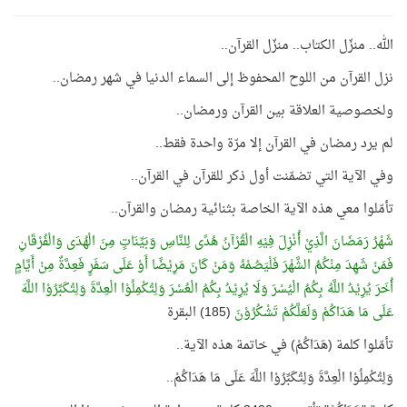
الله.. منزّل الكتاب.. منزّل القرآن..
نزل القرآن من اللوح المحفوظ إلى السماء الدنيا في شهر رمضان..
ولخصوصية العلاقة بين القرآن ورمضان..
لم يرد رمضان في القرآن إلا مرّة واحدة فقط..
وفي الآية التي تضمّنت أول ذكر للقرآن في القرآن..
تأمّلوا معي هذه الآية الخاصة بثنائية رمضان والقرآن..
شَهْرُ رَمَضَانَ الَّذِيْ أُنْزِلَ فِيْهِ الْقُرْآنُ هُدًى لِلنَّاسِ وَبَيِّنَاتٍ مِنَ الْهُدَى وَالْفُرْقَانِ
فَمَنْ شَهِدَ مِنْكُمُ الشَّهْرَ فَلْيَصُمْهُ وَمَنْ كَانَ مَرِيْضًا أَوْ عَلَى سَفَرٍ فَعِدَّةٌ مِنْ أَيَّامٍ
أُخَرَ يُرِيْدُ اللَّهُ بِكُمُ الْيُسْرَ وَلَا يُرِيْدُ بِكُمُ الْعُسْرَ وَلِتُكْمِلُوْا الْعِدَّةَ وَلِتُكَبِّرُوْا اللَّهَ
عَلَى مَا هَدَاكُمْ وَلَعَلَّكُمْ تَشْكُرُوْنَ
(185) البقرة
تأمّلوا كلمة (هَدَاكُمْ) في خاتمة هذه الآية..
وَلِتُكْمِلُوْا الْعِدَّةَ وَلِتُكَبِّرُوْا اللَّهَ عَلَى مَا هَدَاكُمْ..