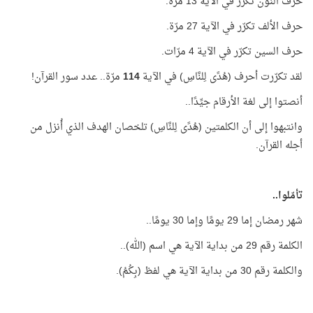
حرف النون تكرّر في الآية 13 مرّة.
حرف الألف تكرّر في الآية 27 مرّة.
حرف السين تكرّر في الآية 4 مرّات.
لقد تكرّرت أحرف (هُدًى لِلنَّاسِ) في الآية
114
مرّة.. عدد سور القرآن!
أنصتوا إلى لغة الأرقام جيِّدًا..
وانتبهوا إلى أن الكلمتين (هُدًى لِلنَّاسِ) تلخصان الهدف الذي أُنزل من
أجله القرآن.
تأمّلوا..
شهر رمضان إما 29 يومًا وإما 30 يومًا..
الكلمة رقم 29 من بداية الآية هي اسم (الله)..
والكلمة رقم 30 من بداية الآية هي لفظ (بِكُمُ).