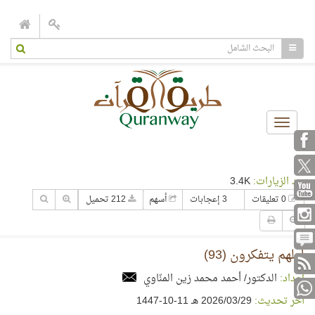
Toggle
navigation
عدد الزيارات:
3.4K
0 تعليقات
3 إعجابات
أسهم
212 تحميل
لعلهم يتفكرون (93)
إعداد:
الدكتور/ أحمد محمد زين المنّاوي
آخر تحديث:
29‏/03‏/2026 هـ 11-10-1447