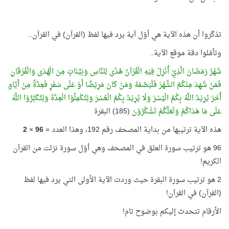
تذكّروا أن هذه الآية هي أوّل آية يرد فيها لفظ (القرآن) في القرآن..
وتأمّلوا دقة موقع الآية..
شَهْرُ رَمَضَانَ الَّذِيْ أُنْزِلَ فِيْهِ الْقُرْآنُ هُدًى لِلنَّاسِ وَبَيِّنَاتٍ مِنَ الْهُدَى وَالْفُرْقَانِ
فَمَنْ شَهِدَ مِنْكُمُ الشَّهْرَ فَلْيَصُمْهُ وَمَنْ كَانَ مَرِيْضًا أَوْ عَلَى سَفَرٍ فَعِدَّةٌ مِنْ أَيَّامٍ
أُخَرَ يُرِيْدُ اللَّهُ بِكُمُ الْيُسْرَ وَلَا يُرِيْدُ بِكُمُ الْعُسْرَ وَلِتُكْمِلُوْا الْعِدَّةَ وَلِتُكَبِّرُوْا اللَّهَ
عَلَى مَا هَدَاكُمْ وَلَعَلَّكُمْ تَشْكُرُوْنَ
(185) البقرة
هذه الآية ترتيبها من بداية المصحف رقم 192، وهذا العدد =
96
×
2
96 هو ترتيب سورة العلق في المصحف وهي أوّل سورة نزلت من القرآن
الكريم!
2 هو ترتيب سورة البقرة حيث وردت الآية الأولى التي يرد فيها لفظ
(القرآن) في القرآن!
الأرقام تتحدث إليكم بوضوح تام!