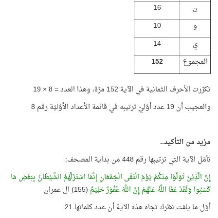
ن
16
و
10
ي
14
المجموع
152
تكرّرت الأحرف الثمانية في الآية 152 مرّة، وهذا العدد = 8 × 19
والعجيب أن 19 عدد أوّليّ ترتيبه في قائمة الأعداد الأوّليّة رقم 8
مزيد من التأكيد..
تأمّل الآية التي ترتيبها رقم 448 من بداية المصحف:
إِنَّ الَّذِيْنَ تَوَلَّوْا مِنْكُمْ يَوْمَ الْتَقَى الْجَمْعَانِ إِنَّمَا اسْتَزَلَّهُمُ الشَّيْطَانُ بِبَعْضِ مَا
كَسَبُوا وَلَقَدْ عَفَا اللَّهُ عَنْهُمْ إِنَّ اللَّهَ غَفُوْرٌ حَلِيْمٌ
(155) آل عمران
أوّل ما يلفت نظرك تجاه هذه الآية أن عدد كلماتها 21