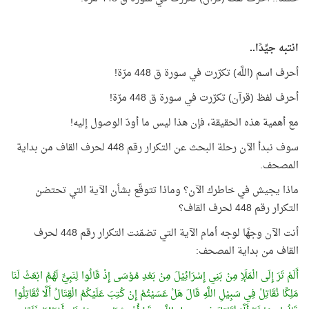
انتبه جيِّدًا..
أحرف اسم (اللَّه) تكرّرت في سورة ق 448 مرّة!
أحرف لفظ (قرآن) تكرّرت في سورة ق 448 مرّة!
مع أهمية هذه الحقيقة، فإن هذا ليس ما أودّ الوصول إليه!
سوف نبدأ الآن رحلة البحث عن التكرار رقم 448 لحرف القاف من بداية
المصحف.
ماذا يجيش في خاطرك الآن؟ وماذا تتوقّع بشأن الآية التي تحتضن
التكرار رقم 448 لحرف القاف؟
أنت الآن وجهًا لوجه أمام الآية التي تضمّنت التكرار رقم 448 لحرف
القاف من بداية المصحف:
أَلَمْ تَرَ إِلَى الْمَلَإِ مِنْ بَنِي إِسْرَائِيْلَ مِنْ بَعْدِ مُوْسَى إِذْ قَالُوا لِنَبِيٍّ لَهُمُ ابْعَثْ لَنَا
مَلِكًا نُقَاتِلْ فِي سَبِيْلِ اللَّهِ قَالَ هَلْ عَسَيْتُمْ إِنْ كُتِبَ عَلَيْكُمُ الْقِتَالُ أَلَّا تُقَاتِلُوا