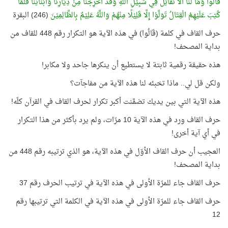
قَالُوا وَمَا لَنَا أَلَّا نُقَاتِلَ فِي سَبِيْلِ اللَّهِ وَقَدْ أُخْرِجْنَا مِنْ دِيَارِنَا وَأَبْنَائِنَا فَلَمَّا
كُتِبَ عَلَيْهِمُ الْقِتَالُ تَوَلَّوْا إِلَّا قَلِيْلًا مِنْهُمْ وَاللَّهُ عَلِيْمٌ بِالظَّالِمِيْنَ
(246) البقرة
حرف القاف في كلمة (قَالُوا) في هذه الآية هو التكرار رقم 448 للقاف من
بداية المصحف!
هذه حقيقة رقمية ثابتة لا يستطيع أن ينكرها جاحد ولا مكابر!
ولكن قل لي.. ماذا تخبئه لنا هذه الآية من مفاجآت؟
هذه الآية التي بين يديك تضمَّنت أكبر تكرار لحرف القاف في القرآن كلّه!
حرف القاف ورد في هذه الآية 10 مرّات، ولم يرد بأكثر من هذا التكرار
في أي آية أخرى!
العجيب أن حرف القاف الأوّل في هذه الآية، هو الذي ترتيبه رقم 448 من
بداية المصحف!
حرف القاف جاء للمرّة الأولى في هذه الآية في ترتيب الحرف رقم 37
حرف القاف جاء للمرّة الأولى في هذه الآية في الكلمة التي ترتيبها رقم
12