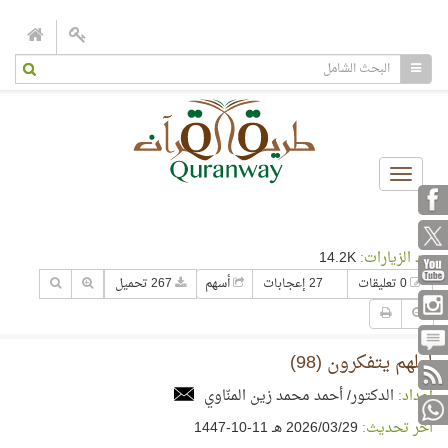
Toggle
navigation
عدد الزيارات:
14.2K
0 تعليقات
27 إعجابات
أسهم
267 تحميل
لعلهم يتفكرون (98)
إعداد:
الدكتور/ أحمد محمد زين المنّاوي
آخر تحديث:
29‏/03‏/2026 هـ 11-10-1447