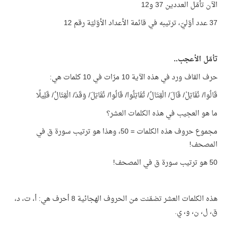
الآن تأمّل العددين 37 و12
37 عدد أوّليّ، ترتيبه في قائمة الأعداد الأوّليّة رقم 12
تأمّل الأعجب..
حرف القاف ورد في هذه الآية 10 مرّات في 10 كلمات هي:
قَالُوا/ نُقَاتِلْ/ قَالَ/ الْقِتَالُ/ تُقَاتِلُوا/ قَالُوا/ نُقَاتِلَ/ وَقَدْ/ الْقِتَالُ/ قَلِيلًا
ما هو العجيب في هذه الكلمات العشر؟
مجموع حروف هذه الكلمات = 50، وهذا هو ترتيب سورة ق في
المصحف!
50 هو ترتيب سورة ق في المصحف!
هذه الكلمات العشر تضمّنت من الحروف الهجائية 8 أحرف هي: أ، ت، د،
ق، ل، ن، و، ي.