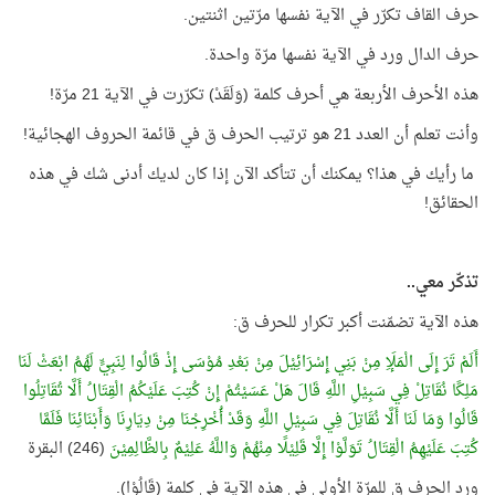
حرف القاف تكرّر في الآية نفسها مرّتين اثنتين.
حرف الدال ورد في الآية نفسها مرّة واحدة.
هذه الأحرف الأربعة هي أحرف كلمة (وَلَقَدْ) تكرّرت في الآية 21 مرّة!
وأنت تعلم أن العدد 21 هو ترتيب الحرف ق في قائمة الحروف الهجائية!
ما رأيك في هذا؟ يمكنك أن تتأكد الآن إذا كان لديك أدنى شك في هذه
الحقائق!
تذكّر معي..
هذه الآية تضمّنت أكبر تكرار للحرف ق:
أَلَمْ تَرَ إِلَى الْمَلَإِ مِنْ بَنِي إِسْرَائِيْلَ مِنْ بَعْدِ مُوْسَى إِذْ قَالُوا لِنَبِيٍّ لَهُمُ ابْعَثْ لَنَا
مَلِكًا نُقَاتِلْ فِي سَبِيْلِ اللَّهِ قَالَ هَلْ عَسَيْتُمْ إِنْ كُتِبَ عَلَيْكُمُ الْقِتَالُ أَلَّا تُقَاتِلُوا
قَالُوا وَمَا لَنَا أَلَّا نُقَاتِلَ فِي سَبِيْلِ اللَّهِ وَقَدْ أُخْرِجْنَا مِنْ دِيَارِنَا وَأَبْنَائِنَا فَلَمَّا
كُتِبَ عَلَيْهِمُ الْقِتَالُ تَوَلَّوْا إِلَّا قَلِيْلًا مِنْهُمْ وَاللَّهُ عَلِيْمٌ بِالظَّالِمِيْنَ
(246) البقرة
ورد الحرف ق للمرّة الأولى في هذه الآية في كلمة (قَالُوْا).