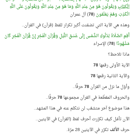
الْكِتَابِ
وَيَقُولُونَ هُوَ مِنْ عِنْدِ اللَّهِ وَمَا هُوَ مِنْ عِنْدِ اللَّهِ وَيَقُولُونَ عَلَى اللَّهِ
الْكَذِبَ وَهُمْ يَعْلَمُونَ
(
78
) آل عمران
وهذه هي الآية التي تضمّنت أكبر تكرار للفظ (قرآن) في القرآن..
أَقِمِ الصَّلَاةَ لِدُلُوكِ الشَّمْسِ إِلَى غَسَقِ اللَّيْلِ
وَقُرْآنَ
الْفَجْرِ إِنَّ
قُرْآنَ
الْفَجْرِ كَانَ
مَشْهُودًا
(
78
) الإسراء
ماذا تلاحظ؟
الآية الأولى رقمها
78
والآية الثانية رقمها
78
وأوّل ما نزل من القرآن
78
حرفًا..
والحروف المقطّعة في القرآن مجموعها
78
حرفًا..
هذا موضوع آخر متشعّب لن نتكلم عنه في هذا المشهد..
الآن تأمّل كيف تكرّرت أحرف لفظ (القرآن) في الآيتين..
حرف
الألف
تكرّر في الآيتين 28 مرّة.