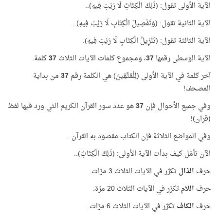
الآية الأولى تقول: (ذَلِكَ الْكِتَابُ لَا رَيْبَ فِيهِ)..
الآية الثانية تقول: (وَتَفْصِيلَ الْكِتَابِ لَا رَيْبَ فِيهِ)..
الآية الثالثة تقول: (تَنْزِيلُ الْكِتَابِ لَا رَيْبَ فِيهِ).
الآية الوسطى رقمها
37
، ومجموع كلمات الآيات الثلاث
37
كلمة.
آخر كلمة في الآية الأولى (لِلْمُتَّقِينَ) هي الكلمة رقم
37
من بداية
المصحف!
وفي جميع الأحوال فإن
37
هو عدد سور القرآن الكريم التي ورد فيها لفظ
(قرآن)!
وفي المواضع الثلاثة فإن الكتاب مقصود به القرآن..
الآن تأمّل كيف بدأت الآية الأولى: (ذَلِكَ الْكِتَابُ)..
حرف
الذال
تكرّر في الآيات الثلاث 3 مرّات.
حرف
اللام
تكرّر في الآيات الثلاث 20 مرّة.
حرف
الكاف
تكرّر في الآيات الثلاث 6 مرّات.