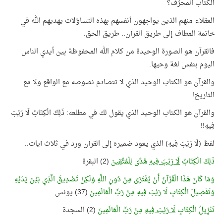
الكتاب المحرّف؟
العقلاء منهم الذين يواجهون أنفسهم بهذه التساؤلات يهديهم الله في
خاتمة المطاف إلى طريق القرآن.. طريق الحق.
فالقرآن هو الصورة الوحيدة من كلام الله المحفوظة بين أيدي الناس
اليوم بنفس لغة وحيها.
والقرآن هو الكتاب الوحيد الذي لا تتصادم نصوصه مع الواقع ولا مع
التاريخ!
والقرآن هو الكتاب الوحيد الذي يقول لك في مطلعه: ذَلِكَ الْكِتَابُ لَا رَيْبَ
فِيهِ!!
لفظ (لَا رَيْبَ فِيهِ) الذي يعود ضميره إلى القرآن ورد في ثلاث آيات..
ذَلِكَ الْكِتَابُ
لَا رَيْبَ فِيهِ
هُدًى لِلْمُتَّقِينَ
(2) البقرة
وَمَا كَانَ هَذَا الْقُرْآنُ أَنْ يُفْتَرَى مِنْ دُونِ اللَّهِ وَلَكِنْ تَصْدِيقَ الَّذِي بَيْنَ يَدَيْهِ
وَتَفْصِيلَ الْكِتَابِ
لَا رَيْبَ فِيهِ
مِنْ رَبِّ الْعَالَمِينَ
(37) يونس
تَنْزِيلُ الْكِتَابِ
لَا رَيْبَ فِيهِ
مِنْ رَبِّ الْعَالَمِينَ
(2) السجدة