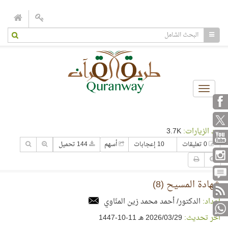
Toggle
navigation
عدد الزيارات:
3.7K
0 تعليقات
10 إعجابات
أسهم
144 تحميل
شهادة المسيح (8)
إعداد:
الدكتور/ أحمد محمد زين المنّاوي
آخر تحديث:
29‏/03‏/2026 هـ 11-10-1447