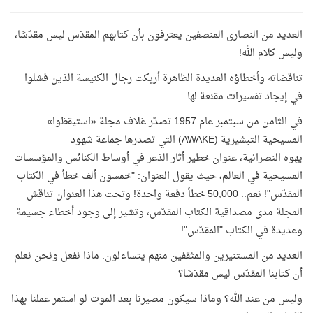
العديد من النصارى المنصفين يعترفون بأن كتابهم المقدّس ليس مقدّسًا،
وليس كلام الله!
تناقضاته وأخطاؤه العديدة الظاهرة أربكت رجال الكنيسة الذين فشلوا
في إيجاد تفسيرات مقنعة لها.
في الثامن من سبتمبر عام 1957 تصدّر غلاف مجلة «استيقظوا»
المسيحية التبشيرية (
AWAKE
) التي تصدرها جماعة شهود
يهوه النصرانية، عنوان خطير أثار الذعر في أوساط الكنائس والمؤسسات
المسيحية في العالم، حيث يقول العنوان: "خمسون ألف خطأ في الكتاب
المقدّس"! نعم.. 50,000 خطأ دفعة واحدة! وتحت هذا العنوان تناقش
المجلة مدى مصداقية الكتاب المقدّس، وتشير إلى وجود أخطاء جسيمة
وعديدة في الكتاب "المقدّس"!
العديد من المستنيرين والمثقفين منهم يتساءلون: ماذا نفعل ونحن نعلم
أن كتابنا المقدّس ليس مقدّسًا؟
وليس من عند الله؟ وماذا سيكون مصيرنا بعد الموت لو استمر عملنا بهذا