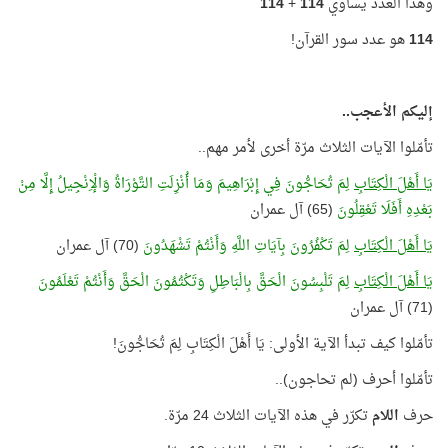
وهذا العدد يساوي
114
+
114
114
هو عدد سور القرآن!
إليكم الأعجب..
تأمّلوا الآيات الثلاث مرّة أخرى لأمر مهم..
يَا أَهْلَ الْكِتَابِ
لِمَ تُحَاجُّونَ فِي إِبْرَاهِيمَ وَمَا أُنْزِلَتِ التَّوْرَاةُ وَالْإِنْجِيلُ إِلَّا مِنْ
بَعْدِهِ أَفَلَا تَعْقِلُونَ
(65) آل عمران
يَا أَهْلَ الْكِتَابِ
لِمَ تَكْفُرُونَ بِآيَاتِ اللَّهِ وَأَنْتُمْ تَشْهَدُونَ
(70) آل عمران
يَا أَهْلَ الْكِتَابِ
لِمَ تَلْبِسُونَ الْحَقَّ بِالْبَاطِلِ وَتَكْتُمُونَ الْحَقَّ وَأَنْتُمْ تَعْلَمُونَ
(71) آل عمران
تأمّلوا كيف تبدأ الآية الأولى: يَا أَهْلَ الْكِتَابِ لِمَ تُحَاجُّونَ!
تأمّلوا أحرف (لم تحاجون)..
حرف
اللام
تكرّر في هذه الآيات الثلاث 24 مرّة.