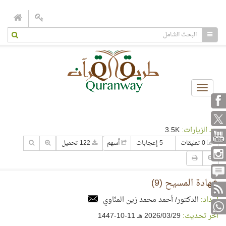
Toggle
navigation
عدد الزيارات:
3.5K
0 تعليقات
5 إعجابات
أسهم
122 تحميل
شهادة المسيح (9)
إعداد:
الدكتور/ أحمد محمد زين المنّاوي
آخر تحديث:
29‏/03‏/2026 هـ 11-10-1447