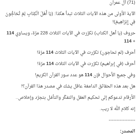
(71) آل عمران
الآية الأولى من هذه الآيات الثلاث تبدأ هكذا: (يَا أَهْلَ الْكِتَابِ لِمَ تُحَاجُّونَ
فِي إِبْرَاهِيمَ)!
حروف (يا أهل الكتاب) تكرّرت في الآيات الثلاث 228 مرّة، ويساوي
114
114
+
أحرف (لم تحاجون) تكرّرت في الآيات الثلاث
114
مرّة!
أحرف (في إبراهيم) تكرّرت في الآيات الثلاث
114
مرّة!
وفي جميع الأحوال فإن
114
هو عدد سور القرآن الكريم!
هل بعد هذه الحقائق الدامغة عاقل يشك في مصدر هذا القرآن؟!
الأرقام تدعوكم إلى تحكيم العقل والتفكّر والتأمّل بتجرّد وإخلاص..
إنه كلام الله لا ريب.
-----------------
المصدر: