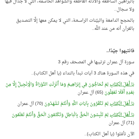
بالبراهين الساطعة والأدلة القاطعة والشواهد الحاسمة، التي لا جدال فيها
ولا سجال..
بالحجج الدامغة والبيِّنات الراسخة، التي لا يمكن معها إلَّا التصديق
بالقرآن أنه من عند اللَّه..
فانتبهوا جيِّدًا..
سورة آل عمران ترتيبها في المصحف رقم 3
في هذه السورة هناك 3 آيات تبدأ بالنداء (يا أهل الكتاب)..
يَا أَهْلَ الْكِتَابِ
لِمَ تُحَاجُّونَ فِي إِبْرَاهِيمَ وَمَا أُنْزِلَتِ التَّوْرَاةُ وَالْإِنْجِيلُ إِلَّا مِنْ
بَعْدِهِ أَفَلَا تَعْقِلُونَ
(65) آل عمران
يَا أَهْلَ الْكِتَابِ
لِمَ تَكْفُرُونَ بِآيَاتِ اللَّهِ وَأَنْتُمْ تَشْهَدُونَ
(70) آل عمران
يَا أَهْلَ الْكِتَابِ
لِمَ تَلْبِسُونَ الْحَقَّ بِالْبَاطِلِ وَتَكْتُمُونَ الْحَقَّ وَأَنْتُمْ تَعْلَمُونَ
(71) آل عمران
الآن تأمّلوا (يا أهل الكتاب)..