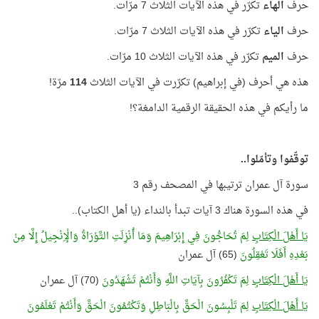
حرف
الهاء
تكرّر في هذه الآيات الثلاث 7 مرّات.
حرف
الياء
تكرّر في هذه الآيات الثلاث 7 مرّات.
حرف
الميم
تكرّر في هذه الآيات الثلاث 10 مرّات.
هذه هي أحرف (في إبراهيم) تكرّرت في الآيات الثلاث
114
مرّة!
ما رأيكم في هذه الحقيقة الرقمية الدامغة؟!
توقّفوا وتأمّلوا..
سورة آل عمران ترتيبها في المصحف رقم 3
في هذه السورة هناك 3 آيات تبدأ بالنداء (يا أهل الكتاب)..
يَا أَهْلَ الْكِتَابِ
لِمَ تُحَاجُّونَ فِي إِبْرَاهِيمَ وَمَا أُنْزِلَتِ التَّوْرَاةُ وَالْإِنْجِيلُ إِلَّا مِنْ
بَعْدِهِ أَفَلَا تَعْقِلُونَ
(65) آل عمران
يَا أَهْلَ الْكِتَابِ
لِمَ تَكْفُرُونَ بِآيَاتِ اللَّهِ وَأَنْتُمْ تَشْهَدُونَ
(70) آل عمران
يَا أَهْلَ الْكِتَابِ
لِمَ تَلْبِسُونَ الْحَقَّ بِالْبَاطِلِ وَتَكْتُمُونَ الْحَقَّ وَأَنْتُمْ تَعْلَمُونَ