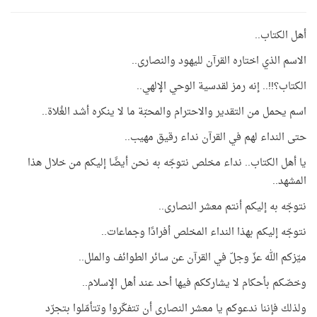
أهل الكتاب..
الاسم الذي اختاره القرآن لليهود والنصارى..
الكتاب؟!!.. إنه رمز لقدسية الوحي الإلهي..
اسم يحمل من التقدير والاحترام والمحبّة ما لا ينكره أشد الغُلاة..
حتى النداء لهم في القرآن نداء رقيق مهيب..
يا أهل الكتاب.. نداء مخلص نتوجّه به نحن أيضًا إليكم من خلال هذا
المشهد..
نتوجّه به إليكم أنتم معشر النصارى..
نتوجّه إليكم بهذا النداء المخلص أفرادًا وجماعات..
ميّزكم الله عزّ وجلّ في القرآن عن سائر الطوائف والملل..
وخصّكم بأحكام لا يشارككم فيها أحد عند أهل الإسلام..
ولذلك فإننا ندعوكم يا معشر النصارى أن تتفكّروا وتتأمّلوا بتجرّد